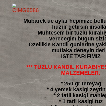
Mübarek üc aylar hepimize boll
huzur getirsin insall
Muhtesem bir tuzlu kurabiy
verecegim bugün sizl
Özellikle Kandil günlerine yakis
mutlaka deneyin der
ISTE TARIFIMIZ
*** TUZLU KANDIL KURABIYESI
MALZEMELER:
* 250 gr tereyag
* 4 yemek kasigi zeyti
* 2 tatli kasigi mahle
* 1 tatli kasigi tuz