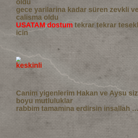
oldu
gece yarilarina kadar süren zevkli 
calisma oldu
USATAM dostum
tekrar tekrar tesek
icin
Canim yigenlerim Hakan ve Aysu si
boyu mutluluklar
rabbim tamamina erdirsin insallah …