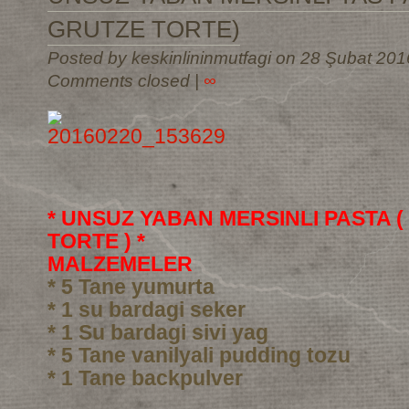
GRUTZE TORTE)
Posted by keskinlininmutfagi on 28 Şubat 201
Comments closed
|
∞
* UNSUZ YABAN MERSINLI PASTA 
TORTE ) *
MALZEMELER
* 5 Tane yumurta
* 1 su bardagi seker
* 1 Su bardagi sivi yag
* 5 Tane vanilyali pudding tozu
* 1 Tane backpulver