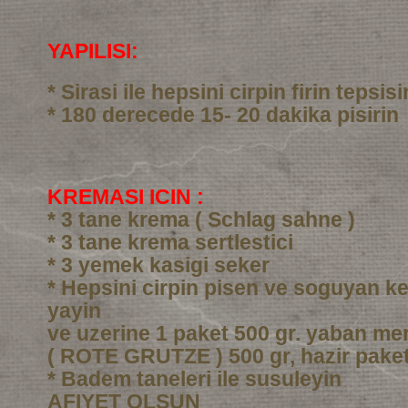
YAPILISI:
* Sirasi ile hepsini cirpin firin tepsi
* 180 derecede 15- 20 dakika pisirin
KREMASI ICIN :
* 3 tane krema ( Schlag sahne )
* 3 tane krema sertlestici
* 3 yemek kasigi seker
* Hepsini cirpin pisen ve soguyan ke
yayin
ve uzerine 1 paket 500 gr. yaban me
( ROTE GRUTZE ) 500 gr, hazir pake
* Badem taneleri ile susuleyin
AFIYET OLSUN