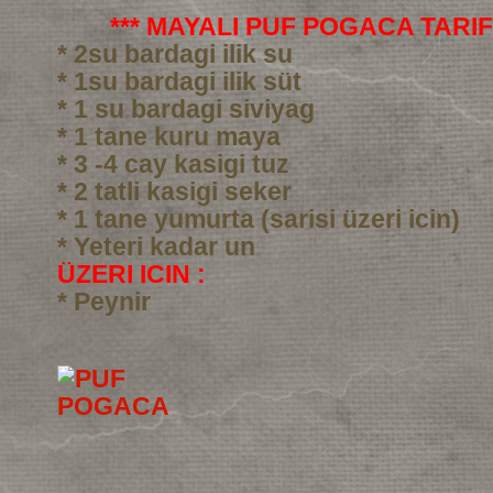
*** MAYALI PUF POGACA TARIFI
* 2su bardagi ilik su
* 1su bardagi ilik süt
* 1 su bardagi siviyag
* 1 tane kuru maya
* 3 -4 cay kasigi tuz
* 2 tatli kasigi seker
* 1 tane yumurta (sarisi üzeri icin)
* Yeteri kadar un
ÜZERI ICIN :
* Peynir