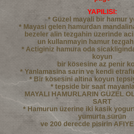
YAPILISI:
* Güzel mayali bir hamur 
* Mayasi gelen hamurdan mandali
bezeler alin tezgahin üzerinde ac
un kullanmayin hamur tezgah
* Actiginiz hamura oda sicakligind
koyun
bir kösesine az penir k
* Yanlamasina sarin ve kendi etraf
* Bir kösesini altina koyun tepsi
* tepside bir saat mayanl
MAYALI HAMURLARIN GÜZEL OL
SART
* Hamurun üzerine iki kasik yogurtl
yumurta sürün
ve 200 derecde pisirin AFI