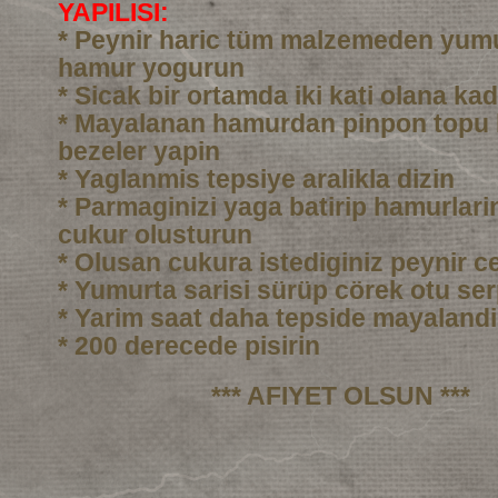
YAPILISI:
* Peynir haric tüm malzemeden yumu
hamur yogurun
* Sicak bir ortamda iki kati olana ka
* Mayalanan hamurdan pinpon topu
bezeler yapin
* Yaglanmis tepsiye aralikla dizin
* Parmaginizi yaga batirip hamurlarin
cukur olusturun
* Olusan cukura istediginiz peynir c
* Yumurta sarisi sürüp cörek otu ser
* Yarim saat daha tepside mayalandi
* 200 derecede pisirin
*** AFIYET OLSUN ***