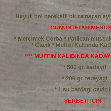
Hayirli bol bereketli bir ramazan ayi
GÜNÜN IFTAR MENÜS
* Mercimek Corba
* Patlican mussa
* Cacik
* Muffin Kalbinda Kada
**** MUFFIN KALIBINDA KADAYIF
* 500 gr. kadayif
* 200 gr, tereyagi
* 1 su bardagi ceviz i
SERBETI ICIN :