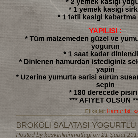
* 2 yemek kasigi yogu
* 1 yemek kasigi sir
* 1 tatli kasigi kabartma
YAPILISI :
* Tüm malzemeden güzel ve yumu
yogurun
* 1 saat kadar dinlendi
* Dinlenen hamurdan istediginiz sek
yapin
* Üzerine yumurta sarisi sürün sus
sepin
* 180 derecede pisir
*** AFIYET OLSUN **
Etiketler:
Hamur Isi
,
k
BROKOLI SALATASI YOGURTLU
Posted by keskinlininmutfagi on 21 Şubat 201