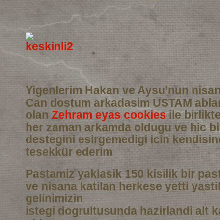
Yigenlerim Hakan ve Aysu’nun nisan
Can dostum arkadasim USTAM abla
olan
Zehram eyas cookies
ile birlikt
her zaman arkamda oldugu ve hic b
destegini esirgemedigi icin kendisi
tesekkür ederim
Pastamiz yaklasik 150 kisilik bir pas
ve nisana katilan herkese yetti yasti
gelinimizin
istegi dogrultusunda hazirlandi alt 