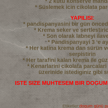
* 2 kutu konserve mand
* Süslemek icin cikolata par
YAPILISI:
* pandispanyasini bir gün önced
* Krema seker ve sertlestiric
* Son olarak labneyi ilav
* Pandispanyayi 3 ‘e ay
* Her katina krema dan sürün 
serpistirin
* Her tarafini kalan krema ile gü
* Kenarlarini cikolata parcalari
üzerinide istediginiz gibi 
ISTE SIZE MUHTESEM BIR DOGUM
Etiketler:
dogum günü pa