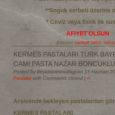
* Soguk serbeti üzerine
* Ceviz veya fistik ile sü
AFIYET OLSUN
Etiketler:
kadayif tatlisi
,
ramaz
KERMES PASTALARI TÜRK BAYR
CAMI PASTA NAZAR BONCUKLU
Posted by keskinlininmutfagi on 15 Haziran 2
Pastalar
with Comments closed
|
∞
Arsivimde bekleyen pastalardan gö
KERMES PASTALARI