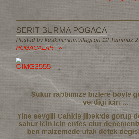
SERIT BURMA POGACA
Posted by keskinlininmutfagi on 12 Temmuz 2
POGACALAR
|
∞
Sükür rabbimize bizlere böyle g
verdigi icin …
Yine sevgili Cahide jibek’de görüp de
sahur icin icin enfes olur denemeni
ben malzemede ufak defek degisi