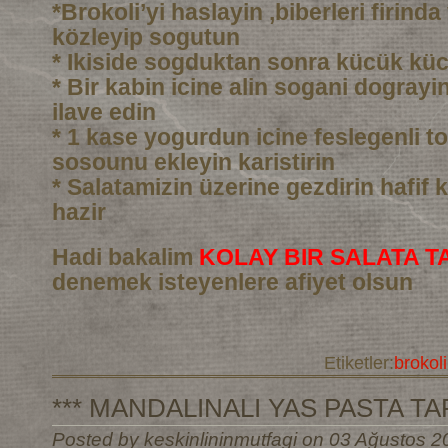
*Brokoli’yi haslayin ,biberleri firind
közleyip sogutun
* Ikiside sogduktan sonra kücük kü
* Bir kabin icine alin sogani dograyin 
ilave edin
* 1 kase yogurdun icine feslegenli to
sosounu ekleyin karistirin
* Salatamizin üzerine gezdirin hafif k
hazir
Hadi bakalim
KOLAY BIR SALATA TA
denemek isteyenlere afiyet olsun
Etiketler:
brokoli
*** MANDALINALI YAS PASTA TARI
Posted by keskinlininmutfagi on 03 Ağustos 2