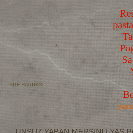
Res
pasta
Ta
Po
Sa
SITE HARITASI
Be
yemek
UNSUZ YABAN MERSINLI YAS P