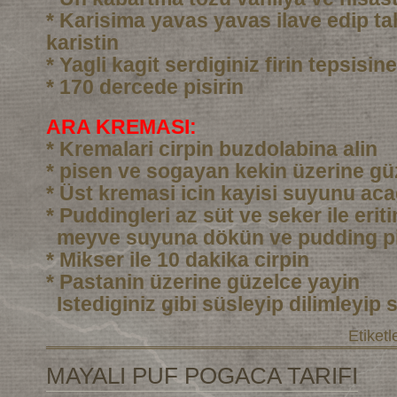
* Karisima yavas yavas ilave edip ta
karistin
* Yagli kagit serdiginiz firin tepsisi
* 170 dercede pisirin
ARA KREMASI:
* Kremalari cirpin buzdolabina alin
* pisen ve sogayan kekin üzerine gü
* Üst kremasi icin kayisi suyunu aca
* Puddingleri az süt ve seker ile eri
meyve suyuna dökün ve pudding pi
* Mikser ile 10 dakika cirpin
* Pastanin üzerine güzelce yayin
Istediginiz gibi süsleyip dilimleyip 
Etiketl
MAYALI PUF POGACA TARIFI