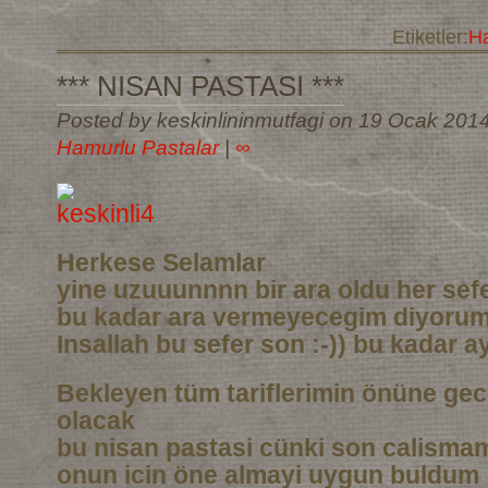
Etiketler:
Ha
*** NISAN PASTASI ***
Posted by keskinlininmutfagi on 19 Ocak 201
Hamurlu Pastalar
|
∞
Herkese Selamlar
yine uzuuunnnn bir ara oldu her sef
bu kadar ara vermeyecegim diyoru
Insallah bu sefer son :-)) bu kadar a
Bekleyen tüm tariflerimin önüne gec
olacak
bu nisan pastasi cünki son calismam
onun icin öne almayi uygun buldum