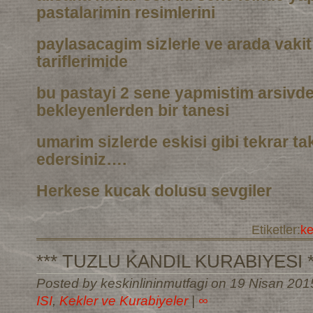
pastalarimin resimlerini
paylasacagim sizlerle ve arada vaki
tariflerimide
bu pastayi 2 sene yapmistim arsivd
bekleyenlerden bir tanesi
umarim sizlerde eskisi gibi tekrar t
edersiniz….
Herkese kucak dolusu sevgiler
Etiketler:
k
*** TUZLU KANDIL KURABIYESI *
Posted by keskinlininmutfagi on 19 Nisan 201
ISI
,
Kekler ve Kurabiyeler
|
∞