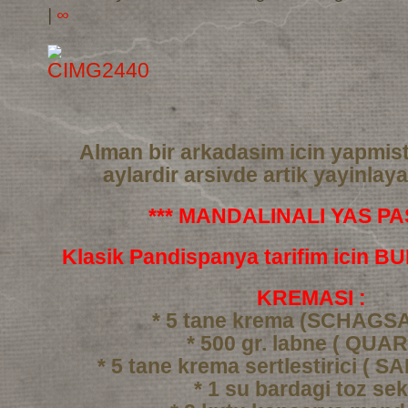
|
∞
Alman bir arkadasim icin yapmis
aylardir arsivde artik yayinlay
*** MANDALINALI YAS PAS
Klasik Pandispanya tarifim icin 
KREMASI :
* 5 tane krema (SCHAGS
* 500 gr. labne ( QUAR
* 5 tane krema sertlestirici ( 
* 1 su bardagi toz se