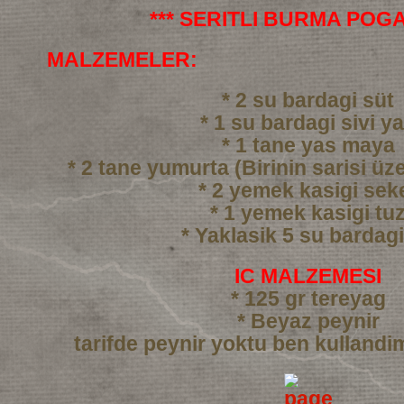
*** SERITLI BURMA POGA
MALZEMELER:
* 2 su bardagi süt
* 1 su bardagi sivi y
* 1 tane yas maya
* 2 tane yumurta (Birinin sarisi üze
* 2 yemek kasigi sek
* 1 yemek kasigi tu
* Yaklasik 5 su bardag
IC MALZEMESI
* 125 gr tereyag
* Beyaz peynir
tarifde peynir yoktu ben kullandi