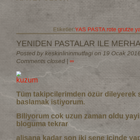
Etiketler:
YAS PASTA rote grutze y
YENIDEN PASTALAR ILE MERH
Posted by keskinlininmutfagi on 19 Ocak 201
Comments closed
|
∞
Tüm takipcilerimden özür dileyerek 
baslamak istiyorum.
Biliyorum cok uzun zaman oldu yay
bloguma tekrar
alisana kadar son iki sene icinde ya