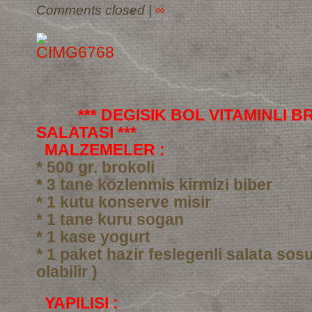
Comments closed
|
∞
*** DEGISIK BOL VITAMINLI 
SALATASI ***
MALZEMELER :
* 500 gr. brokoli
* 3 tane közlenmis kirmizi biber
* 1 kutu konserve misir
* 1 tane kuru sogan
* 1 kase yogurt
* 1 paket hazir feslegenli salata sos
olabilir )
YAPILISI :