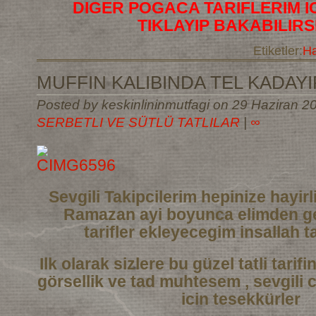
DIGER POGACA TARIFLERIM I
TIKLAYIP BAKABILIRS
Etiketler:
Ha
MUFFIN KALIBINDA TEL KADAYIF
Posted by keskinlininmutfagi on 29 Haziran 20
SERBETLI VE SÜTLÜ TATLILAR
|
∞
Sevgili Takipcilerim hepinize hayi
Ramazan ayi boyunca elimden ge
tarifler
ekleyecegim insallah ta
Ilk olarak sizlere bu güzel tatli tarif
görsellik ve tad muhtesem , sevgili 
icin tesekkürler