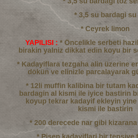
* 3,5 su bardagi toz se
* 3,5 su bardagi su
* Ceyrek limon
YAPILISI :
* Öncelikle serbeti haz
birakin yalniz dikkat edin
koyu bir 
* Kadayiflara tezgaha alin üzerine er
dökün
ve elinizle parcalayarak g
* 12li muffin kalibina bir tutam k
bardagin al kismi
ile iyice bastirin b
koyup tekrar kadayif ekleyin
yine
kismi ile bastirin
* 200 derecede nar gibi kizarana
* Pisen kadayiflari bir tepsiye 