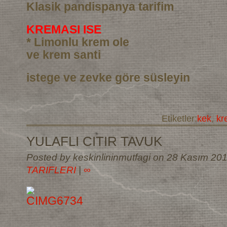
Klasik pandispanya tarifim
KREMASI ISE
* Limonlu krem ole
ve krem santi
istege ve zevke göre süsleyin
Etiketler:
kek
,
kr
YULAFLI CITIR TAVUK
Posted by keskinlininmutfagi on 28 Kasım 20
TARIFLERI
|
∞