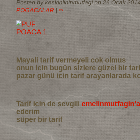
Posted by keskinlininmutfagi on 26 Ocak 2014
POGACALAR
|
∞
Mayali tarif vermeyeli cok olmus
onun icin bugün sizlere güzel bir tar
pazar günü icin tarif arayanlarada ko
Tarif icin de sevgili
emelinmutfagin’
ederim
süper bir tarif