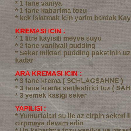
* 1 tane vaniya
* 1 tane kabartma tozu
* kek islatmak icin yarim bardak Kay
KREMASI ICIN :
* 1 litre kayisili meyve suyu
* 2 tane vanilyali pudding
* Seker miktari pudding paketinin üz
kadar
ARA KREMASI ICIN :
* 3 tane krema ( SCHLAGSAHNE )
* 3 tane krema sertlestirici toz ( SA
* 3 yemek kasigi seker
YAPILISI :
* Yumurtalari su ile az cirpin sekeri i
cirpmaya devam edin
* Un kabartma tozu vanilya ve nisast