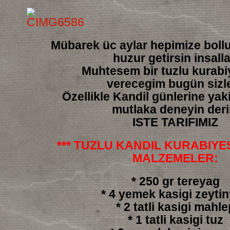
Mübarek üc aylar hepimize boll
huzur getirsin insall
Muhtesem bir tuzlu kurabiy
verecegim bugün sizl
Özellikle Kandil günlerine yakis
mutlaka deneyin der
ISTE TARIFIMIZ
*** TUZLU KANDIL KURABIYESI
MALZEMELER:
* 250 gr tereyag
* 4 yemek kasigi zeyti
* 2 tatli kasigi mahle
* 1 tatli kasigi tuz