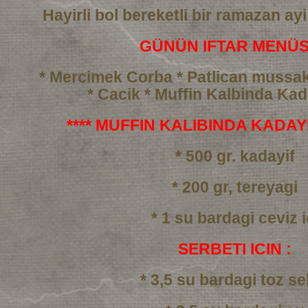
Hayirli bol bereketli bir ramazan ayi
GÜNÜN IFTAR MENÜS
* Mercimek Corba
* Patlican mussa
* Cacik
* Muffin Kalbinda Kada
**** MUFFIN KALIBINDA KADAYIF
* 500 gr. kadayif
* 200 gr, tereyagi
* 1 su bardagi ceviz i
SERBETI ICIN :
* 3,5 su bardagi toz se