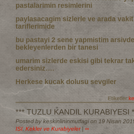
pastalarimin resimlerini
paylasacagim sizlerle ve arada vaki
tariflerimide
bu pastayi 2 sene yapmistim arsivd
bekleyenlerden bir tanesi
umarim sizlerde eskisi gibi tekrar t
edersiniz….
Herkese kucak dolusu sevgiler
Etiketler:
k
*** TUZLU KANDIL KURABIYESI *
Posted by keskinlininmutfagi on 19 Nisan 201
ISI
,
Kekler ve Kurabiyeler
|
∞