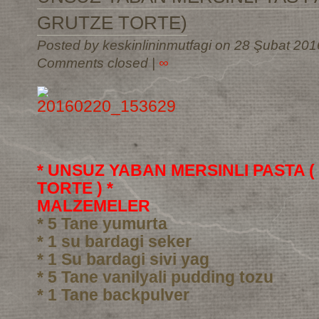
GRUTZE TORTE)
Posted by keskinlininmutfagi on 28 Şubat 201
Comments closed
|
∞
* UNSUZ YABAN MERSINLI PASTA 
TORTE ) *
MALZEMELER
* 5 Tane yumurta
* 1 su bardagi seker
* 1 Su bardagi sivi yag
* 5 Tane vanilyali pudding tozu
* 1 Tane backpulver