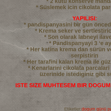
* 2 kutu konserve mand
* Süslemek icin cikolata par
YAPILISI:
* pandispanyasini bir gün önced
* Krema seker ve sertlestiric
* Son olarak labneyi ilav
* Pandispanyayi 3 ‘e ay
* Her katina krema dan sürün 
serpistirin
* Her tarafini kalan krema ile gü
* Kenarlarini cikolata parcalari
üzerinide istediginiz gibi 
ISTE SIZE MUHTESEM BIR DOGUM
Etiketler:
dogum günü pa