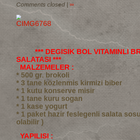
Comments closed
|
∞
*** DEGISIK BOL VITAMINLI 
SALATASI ***
MALZEMELER :
* 500 gr. brokoli
* 3 tane közlenmis kirmizi biber
* 1 kutu konserve misir
* 1 tane kuru sogan
* 1 kase yogurt
* 1 paket hazir feslegenli salata sos
olabilir )
YAPILISI :