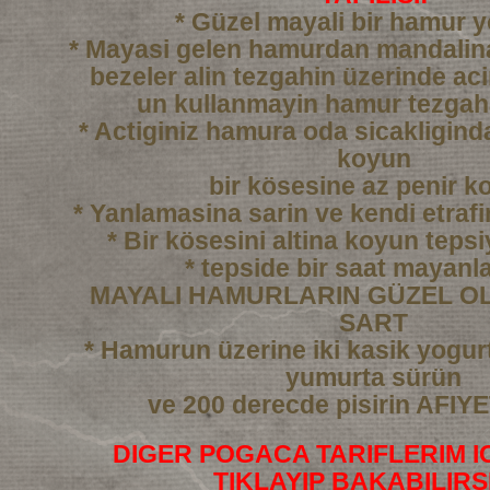
* Güzel mayali bir hamur 
* Mayasi gelen hamurdan mandali
bezeler alin tezgahin üzerinde ac
un kullanmayin hamur tezgah
* Actiginiz hamura oda sicakligind
koyun
bir kösesine az penir k
* Yanlamasina sarin ve kendi etraf
* Bir kösesini altina koyun tepsi
* tepside bir saat mayanl
MAYALI HAMURLARIN GÜZEL OL
SART
* Hamurun üzerine iki kasik yogurtl
yumurta sürün
ve 200 derecde pisirin AFI
DIGER POGACA TARIFLERIM I
TIKLAYIP BAKABILIRS