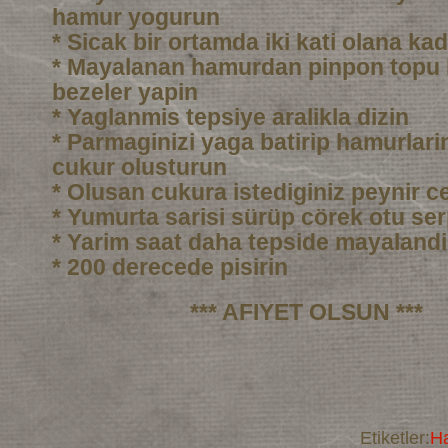
hamur yogurun
* Sicak bir ortamda iki kati olana ka
* Mayalanan hamurdan pinpon topu
bezeler yapin
* Yaglanmis tepsiye aralikla dizin
* Parmaginizi yaga batirip hamurlarin
cukur olusturun
* Olusan cukura istediginiz peynir c
* Yumurta sarisi sürüp cörek otu ser
* Yarim saat daha tepside mayalandi
* 200 derecede pisirin
*** AFIYET OLSUN ***
Etiketler:
Ha