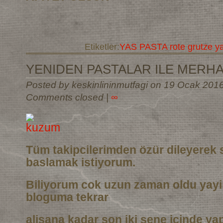
Etiketler:
YAS PASTA rote grutze y
YENIDEN PASTALAR ILE MERH
Posted by keskinlininmutfagi on 19 Ocak 201
Comments closed
|
∞
Tüm takipcilerimden özür dileyerek 
baslamak istiyorum.
Biliyorum cok uzun zaman oldu yay
bloguma tekrar
alisana kadar son iki sene icinde ya