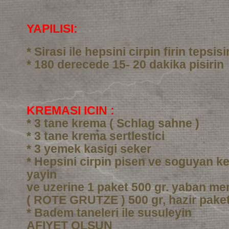
YAPILISI:
* Sirasi ile hepsini cirpin firin tepsi
* 180 derecede 15- 20 dakika pisirin
KREMASI ICIN :
* 3 tane krema ( Schlag sahne )
* 3 tane krema sertlestici
* 3 yemek kasigi seker
* Hepsini cirpin pisen ve soguyan ke
yayin
ve uzerine 1 paket 500 gr. yaban me
( ROTE GRUTZE ) 500 gr, hazir pake
* Badem taneleri ile susuleyin
AFIYET OLSUN