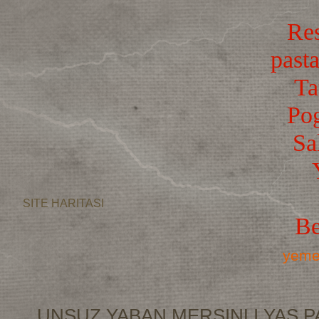
Res
pasta
Ta
Po
Sa
SITE HARITASI
Be
yemek
UNSUZ YABAN MERSINLI YAS P