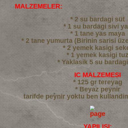
MALZEMELER:
* 2 su bardagi süt
* 1 su bardagi sivi y
* 1 tane yas maya
* 2 tane yumurta (Birinin sarisi üze
* 2 yemek kasigi sek
* 1 yemek kasigi tu
* Yaklasik 5 su bardag
IC MALZEMESI
* 125 gr tereyag
* Beyaz peynir
tarifde peynir yoktu ben kullandi
YAPILISI: