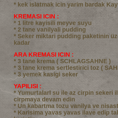
* kek islatmak icin yarim bardak Kay
KREMASI ICIN :
* 1 litre kayisili meyve suyu
* 2 tane vanilyali pudding
* Seker miktari pudding paketinin üz
kadar
ARA KREMASI ICIN :
* 3 tane krema ( SCHLAGSAHNE )
* 3 tane krema sertlestirici toz ( SA
* 3 yemek kasigi seker
YAPILISI :
* Yumurtalari su ile az cirpin sekeri i
cirpmaya devam edin
* Un kabartma tozu vanilya ve nisast
* Karisima yavas yavas ilave edip ta