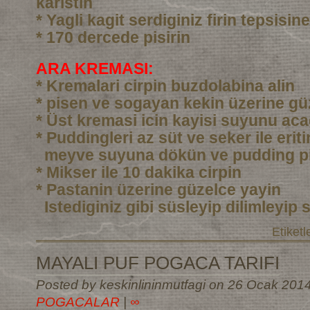
karistin
* Yagli kagit serdiginiz firin tepsisi
* 170 dercede pisirin
ARA KREMASI:
* Kremalari cirpin buzdolabina alin
* pisen ve sogayan kekin üzerine gü
* Üst kremasi icin kayisi suyunu aca
* Puddingleri az süt ve seker ile eri
meyve suyuna dökün ve pudding pi
* Mikser ile 10 dakika cirpin
* Pastanin üzerine güzelce yayin
Istediginiz gibi süsleyip dilimleyip 
Etiketl
MAYALI PUF POGACA TARIFI
Posted by keskinlininmutfagi on 26 Ocak 2014
POGACALAR
|
∞