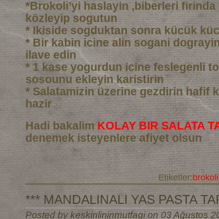
*Brokoli’yi haslayin ,biberleri firind
közleyip sogutun
* Ikiside sogduktan sonra kücük kü
* Bir kabin icine alin sogani dograyin 
ilave edin
* 1 kase yogurdun icine feslegenli to
sosounu ekleyin karistirin
* Salatamizin üzerine gezdirin hafif k
hazir
Hadi bakalim
KOLAY BIR SALATA TA
denemek isteyenlere afiyet olsun
Etiketler:
brokoli
*** MANDALINALI YAS PASTA TARI
Posted by keskinlininmutfagi on 03 Ağustos 2