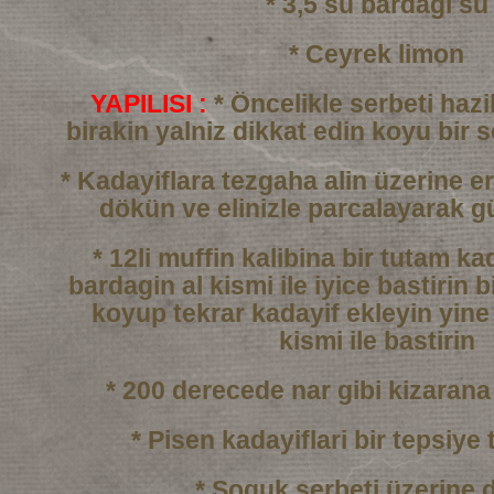
* 3,5 su bardagi su
* Ceyrek limon
YAPILISI :
* Öncelikle serbeti haz
birakin yalniz dikkat edin
koyu bir 
* Kadayiflara tezgaha alin üzerine er
dökün
ve elinizle parcalayarak g
* 12li muffin kalibina bir tutam k
bardagin al kismi
ile iyice bastirin b
koyup tekrar kadayif ekleyin
yine
kismi ile bastirin
* 200 derecede nar gibi kizarana
* Pisen kadayiflari bir tepsiye 
* Soguk serbeti üzerine