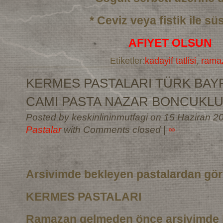
* Ceviz veya fistik ile sü
AFIYET OLSUN
Etiketler:
kadayif tatlisi
,
ramaz
KERMES PASTALARI TÜRK BAYR
CAMI PASTA NAZAR BONCUKLU
Posted by keskinlininmutfagi on 15 Haziran 2
Pastalar
with Comments closed
|
∞
Arsivimde bekleyen pastalardan gö
KERMES PASTALARI
Ramazan gelmeden önce arsivimde 