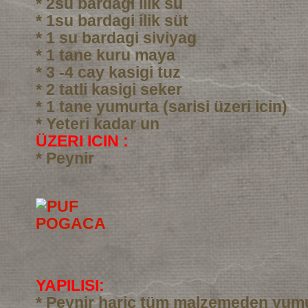
* 2su bardagi ilik su
* 1su bardagi ilik süt
* 1 su bardagi siviyag
* 1 tane kuru maya
* 3 -4 cay kasigi tuz
* 2 tatli kasigi seker
* 1 tane yumurta (sarisi üzeri icin)
* Yeteri kadar un
ÜZERI ICIN :
* Peynir
YAPILISI:
* Peynir haric tüm malzemeden yumu