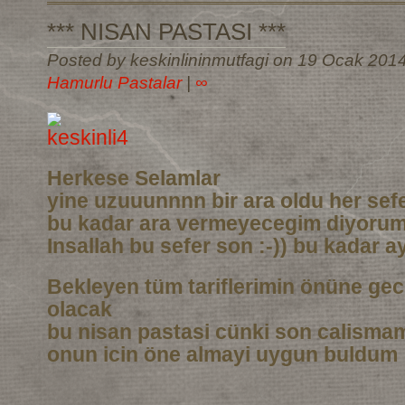
*** NISAN PASTASI ***
Posted by keskinlininmutfagi on 19 Ocak 201
Hamurlu Pastalar
|
∞
Herkese Selamlar
yine uzuuunnnn bir ara oldu her sef
bu kadar ara vermeyecegim diyoru
Insallah bu sefer son :-)) bu kadar a
Bekleyen tüm tariflerimin önüne gec
olacak
bu nisan pastasi cünki son calismam
onun icin öne almayi uygun buldum