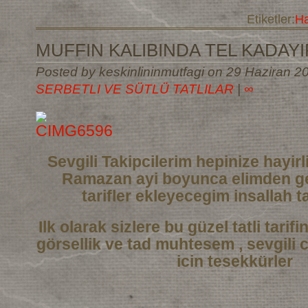
Etiketler:
Ha
MUFFIN KALIBINDA TEL KADAYIF
Posted by keskinlininmutfagi on 29 Haziran 20
SERBETLI VE SÜTLÜ TATLILAR
|
∞
Sevgili Takipcilerim hepinize hayi
Ramazan ayi boyunca elimden ge
tarifler
ekleyecegim insallah ta
Ilk olarak sizlere bu güzel tatli tarif
görsellik ve tad muhtesem , sevgili 
icin tesekkürler