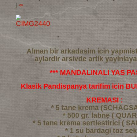
|
∞
Alman bir arkadasim icin yapmis
aylardir arsivde artik yayinlay
*** MANDALINALI YAS PAS
Klasik Pandispanya tarifim icin 
KREMASI :
* 5 tane krema (SCHAGS
* 500 gr. labne ( QUAR
* 5 tane krema sertlestirici ( 
* 1 su bardagi toz se