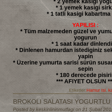
* 2 yemek kasigi yogu
* 1 yemek kasigi sir
* 1 tatli kasigi kabartma
YAPILISI :
* Tüm malzemeden güzel ve yumu
yogurun
* 1 saat kadar dinlendi
* Dinlenen hamurdan istediginiz sek
yapin
* Üzerine yumurta sarisi sürün sus
sepin
* 180 derecede pisir
*** AFIYET OLSUN **
Etiketler:
Hamur Isi
,
k
BROKOLI SALATASI YOGURTLU
Posted by keskinlininmutfagi on 21 Şubat 201