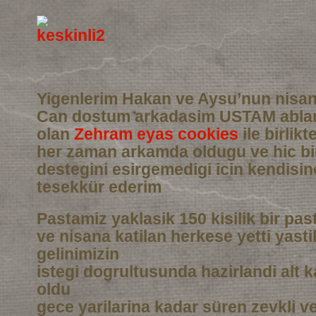
Yigenlerim Hakan ve Aysu’nun nisan
Can dostum arkadasim USTAM abla
olan
Zehram eyas cookies
ile birlikt
her zaman arkamda oldugu ve hic b
destegini esirgemedigi icin kendisi
tesekkür ederim
Pastamiz yaklasik 150 kisilik bir pas
ve nisana katilan herkese yetti yasti
gelinimizin
istegi dogrultusunda hazirlandi alt 
oldu
gece yarilarina kadar süren zevkli 