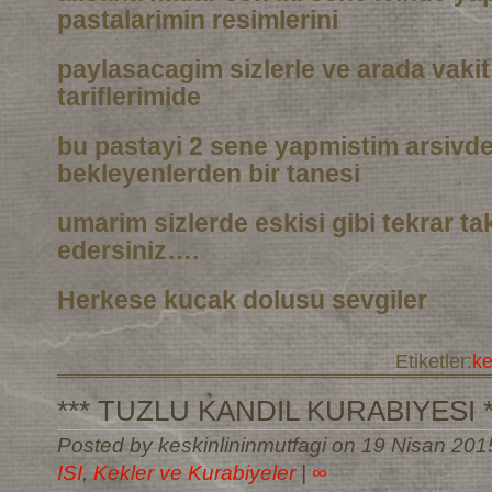
pastalarimin resimlerini
paylasacagim sizlerle ve arada vaki
tariflerimide
bu pastayi 2 sene yapmistim arsivd
bekleyenlerden bir tanesi
umarim sizlerde eskisi gibi tekrar t
edersiniz….
Herkese kucak dolusu sevgiler
Etiketler:
k
*** TUZLU KANDIL KURABIYESI *
Posted by keskinlininmutfagi on 19 Nisan 201
ISI
,
Kekler ve Kurabiyeler
|
∞