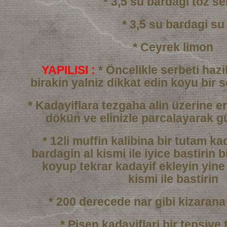
* 3,5 su bardagi toz se
* 3,5 su bardagi su
* Ceyrek limon
YAPILISI :
* Öncelikle serbeti haz
birakin yalniz dikkat edin
koyu bir 
* Kadayiflara tezgaha alin üzerine er
dökün
ve elinizle parcalayarak g
* 12li muffin kalibina bir tutam k
bardagin al kismi
ile iyice bastirin b
koyup tekrar kadayif ekleyin
yine
kismi ile bastirin
* 200 derecede nar gibi kizarana
* Pisen kadayiflari bir tepsiye 