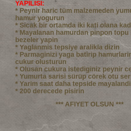
YAPILISI:
* Peynir haric tüm malzemeden yumu
hamur yogurun
* Sicak bir ortamda iki kati olana ka
* Mayalanan hamurdan pinpon topu
bezeler yapin
* Yaglanmis tepsiye aralikla dizin
* Parmaginizi yaga batirip hamurlarin
cukur olusturun
* Olusan cukura istediginiz peynir c
* Yumurta sarisi sürüp cörek otu ser
* Yarim saat daha tepside mayalandi
* 200 derecede pisirin
*** AFIYET OLSUN ***