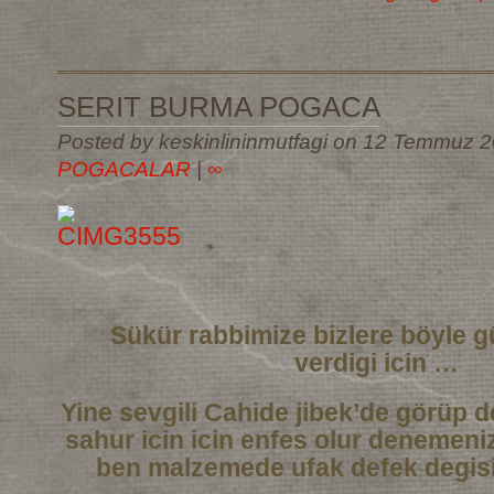
SERIT BURMA POGACA
Posted by keskinlininmutfagi on 12 Temmuz 2
POGACALAR
|
∞
Sükür rabbimize bizlere böyle g
verdigi icin …
Yine sevgili Cahide jibek’de görüp de
sahur icin icin enfes olur denemeni
ben malzemede ufak defek degisi