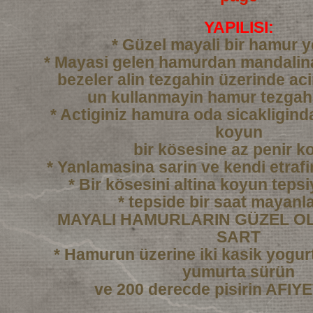
YAPILISI:
* Güzel mayali bir hamur 
* Mayasi gelen hamurdan mandali
bezeler alin tezgahin üzerinde ac
un kullanmayin hamur tezgah
* Actiginiz hamura oda sicakligind
koyun
bir kösesine az penir k
* Yanlamasina sarin ve kendi etraf
* Bir kösesini altina koyun tepsi
* tepside bir saat mayanl
MAYALI HAMURLARIN GÜZEL OL
SART
* Hamurun üzerine iki kasik yogurtl
yumurta sürün
ve 200 derecde pisirin AFI