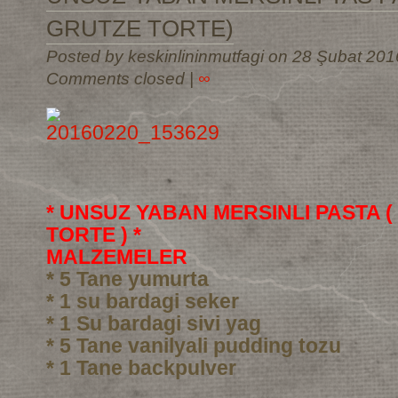
GRUTZE TORTE)
Posted by keskinlininmutfagi on 28 Şubat 201
Comments closed
|
∞
* UNSUZ YABAN MERSINLI PASTA 
TORTE ) *
MALZEMELER
* 5 Tane yumurta
* 1 su bardagi seker
* 1 Su bardagi sivi yag
* 5 Tane vanilyali pudding tozu
* 1 Tane backpulver