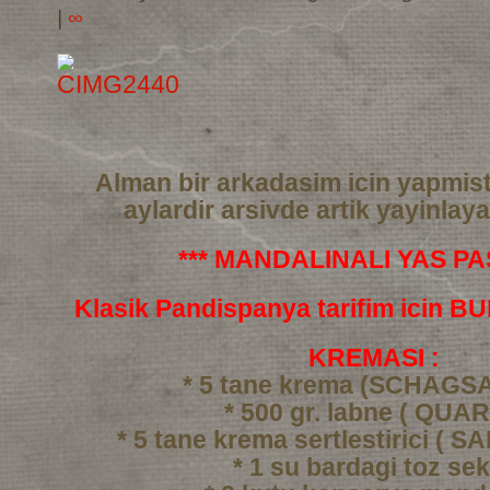
|
∞
Alman bir arkadasim icin yapmis
aylardir arsivde artik yayinlay
*** MANDALINALI YAS PAS
Klasik Pandispanya tarifim icin 
KREMASI :
* 5 tane krema (SCHAGS
* 500 gr. labne ( QUAR
* 5 tane krema sertlestirici ( 
* 1 su bardagi toz se