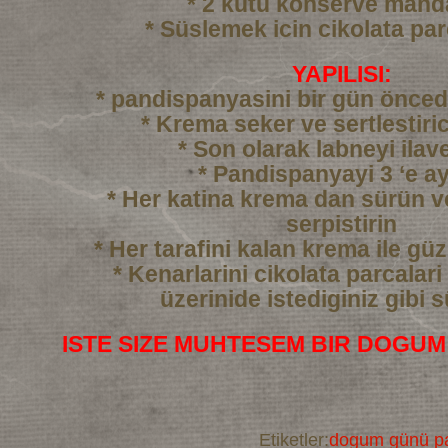
* 2 kutu konserve mand
* Süslemek icin cikolata par
YAPILISI:
* pandispanyasini bir gün önced
* Krema seker ve sertlestiric
* Son olarak labneyi ilav
* Pandispanyayi 3 ‘e ay
* Her katina krema dan sürün 
serpistirin
* Her tarafini kalan krema ile gü
* Kenarlarini cikolata parcalari
üzerinide istediginiz gibi 
ISTE SIZE MUHTESEM BIR DOGUM
Etiketler:
dogum günü pa