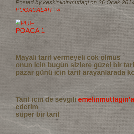
Posted by keskinlininmutfagi on 26 Ocak 2014
POGACALAR
|
∞
Mayali tarif vermeyeli cok olmus
onun icin bugün sizlere güzel bir tar
pazar günü icin tarif arayanlarada ko
Tarif icin de sevgili
emelinmutfagin’
ederim
süper bir tarif