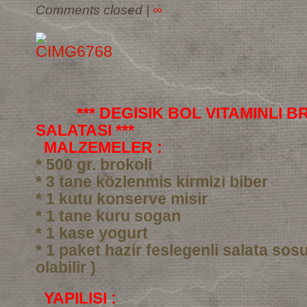
Comments closed
|
∞
*** DEGISIK BOL VITAMINLI 
SALATASI ***
MALZEMELER :
* 500 gr. brokoli
* 3 tane közlenmis kirmizi biber
* 1 kutu konserve misir
* 1 tane kuru sogan
* 1 kase yogurt
* 1 paket hazir feslegenli salata sos
olabilir )
YAPILISI :