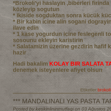
*Brokoli’yi haslayin ,biberleri firind
közleyip sogutun
* Ikiside sogduktan sonra kücük kü
* Bir kabin icine alin sogani dograyin 
ilave edin
* 1 kase yogurdun icine feslegenli to
sosounu ekleyin karistirin
* Salatamizin üzerine gezdirin hafif k
hazir
Hadi bakalim
KOLAY BIR SALATA TA
denemek isteyenlere afiyet olsun
Etiketler:
brokoli
*** MANDALINALI YAS PASTA TARI
Posted by keskinlininmutfagi on 03 Ağustos 2