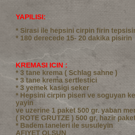
YAPILISI:
* Sirasi ile hepsini cirpin firin tepsi
* 180 derecede 15- 20 dakika pisirin
KREMASI ICIN :
* 3 tane krema ( Schlag sahne )
* 3 tane krema sertlestici
* 3 yemek kasigi seker
* Hepsini cirpin pisen ve soguyan ke
yayin
ve uzerine 1 paket 500 gr. yaban me
( ROTE GRUTZE ) 500 gr, hazir pake
* Badem taneleri ile susuleyin
AFIYET OLSUN