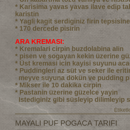
* Karisima yavas yavas ilave edip ta
karistin
* Yagli kagit serdiginiz firin tepsisi
* 170 dercede pisirin
ARA KREMASI:
* Kremalari cirpin buzdolabina alin
* pisen ve sogayan kekin üzerine gü
* Üst kremasi icin kayisi suyunu aca
* Puddingleri az süt ve seker ile eri
meyve suyuna dökün ve pudding pi
* Mikser ile 10 dakika cirpin
* Pastanin üzerine güzelce yayin
Istediginiz gibi süsleyip dilimleyip 
Etiketl
MAYALI PUF POGACA TARIFI