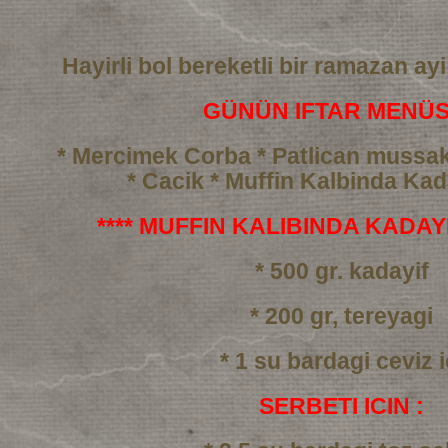
Hayirli bol bereketli bir ramazan ayi
GÜNÜN IFTAR MENÜS
* Mercimek Corba
* Patlican mussa
* Cacik
* Muffin Kalbinda Kada
**** MUFFIN KALIBINDA KADAYIF
* 500 gr. kadayif
* 200 gr, tereyagi
* 1 su bardagi ceviz i
SERBETI ICIN :