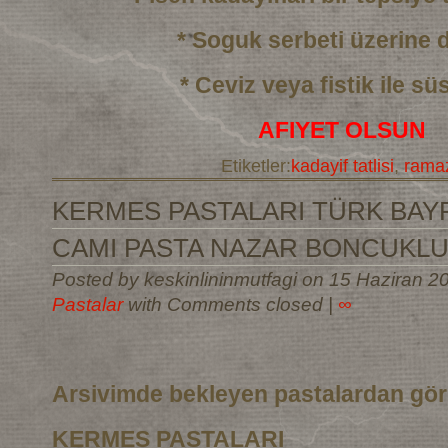
* Soguk serbeti üzerine
* Ceviz veya fistik ile sü
AFIYET OLSUN
Etiketler:
kadayif tatlisi
,
ramaz
KERMES PASTALARI TÜRK BAYR
CAMI PASTA NAZAR BONCUKLU
Posted by keskinlininmutfagi on 15 Haziran 2
Pastalar
with Comments closed
|
∞
Arsivimde bekleyen pastalardan gö
KERMES PASTALARI