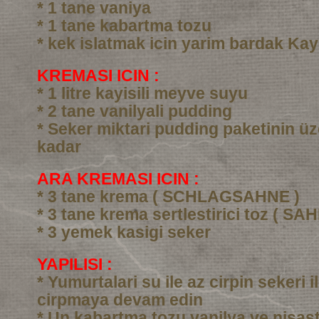
* 1 tane vaniya
* 1 tane kabartma tozu
* kek islatmak icin yarim bardak Kay
KREMASI ICIN :
* 1 litre kayisili meyve suyu
* 2 tane vanilyali pudding
* Seker miktari pudding paketinin üz
kadar
ARA KREMASI ICIN :
* 3 tane krema ( SCHLAGSAHNE )
* 3 tane krema sertlestirici toz ( SA
* 3 yemek kasigi seker
YAPILISI :
* Yumurtalari su ile az cirpin sekeri i
cirpmaya devam edin
* Un kabartma tozu vanilya ve nisast