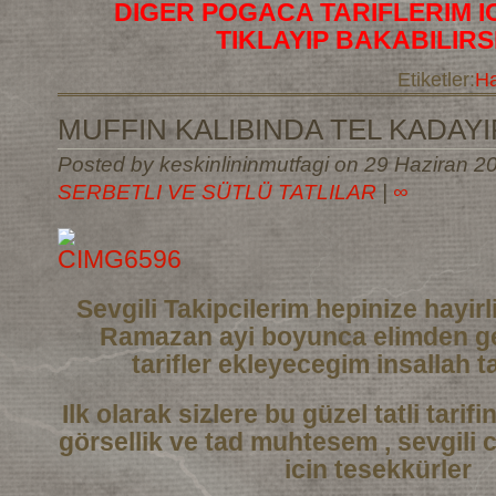
DIGER POGACA TARIFLERIM I
TIKLAYIP BAKABILIRS
Etiketler:
Ha
MUFFIN KALIBINDA TEL KADAYIF
Posted by keskinlininmutfagi on 29 Haziran 20
SERBETLI VE SÜTLÜ TATLILAR
|
∞
Sevgili Takipcilerim hepinize hayi
Ramazan ayi boyunca elimden ge
tarifler
ekleyecegim insallah ta
Ilk olarak sizlere bu güzel tatli tarif
görsellik ve tad muhtesem , sevgili 
icin tesekkürler