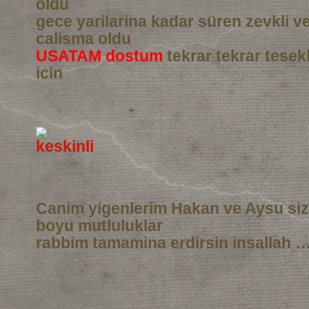
oldu
gece yarilarina kadar süren zevkli 
calisma oldu
USATAM dostum
tekrar tekrar tesek
icin
Canim yigenlerim Hakan ve Aysu si
boyu mutluluklar
rabbim tamamina erdirsin insallah …