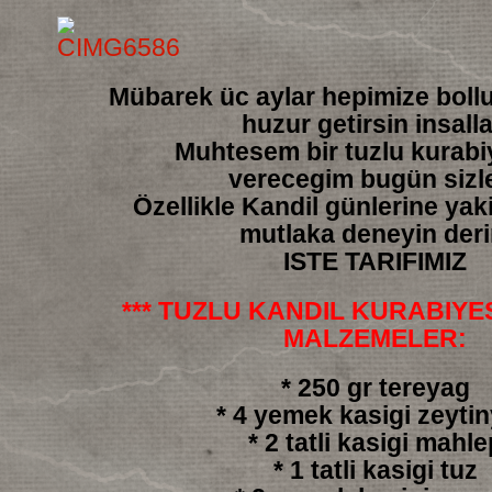
Mübarek üc aylar hepimize boll
huzur getirsin insall
Muhtesem bir tuzlu kurabiy
verecegim bugün sizl
Özellikle Kandil günlerine yakis
mutlaka deneyin der
ISTE TARIFIMIZ
*** TUZLU KANDIL KURABIYESI
MALZEMELER:
* 250 gr tereyag
* 4 yemek kasigi zeyti
* 2 tatli kasigi mahle
* 1 tatli kasigi tuz