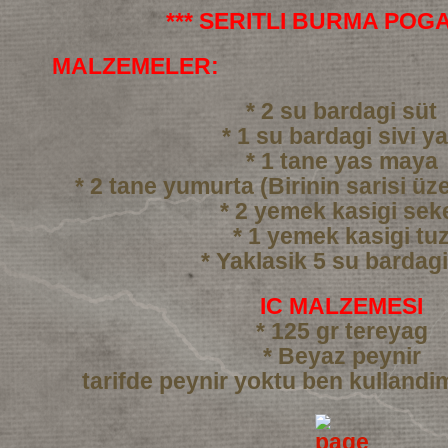
*** SERITLI BURMA POGA
MALZEMELER:
* 2 su bardagi süt
* 1 su bardagi sivi y
* 1 tane yas maya
* 2 tane yumurta (Birinin sarisi üze
* 2 yemek kasigi sek
* 1 yemek kasigi tu
* Yaklasik 5 su bardag
IC MALZEMESI
* 125 gr tereyag
* Beyaz peynir
tarifde peynir yoktu ben kullandi