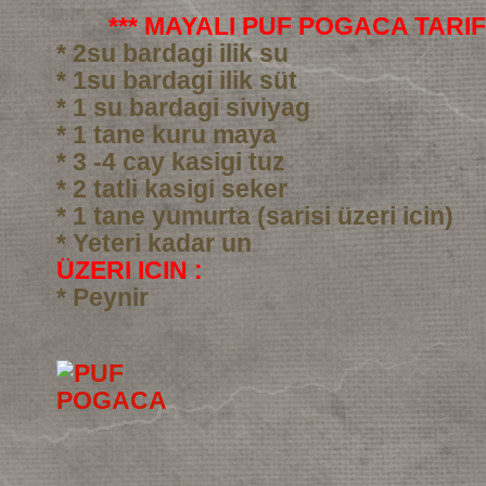
*** MAYALI PUF POGACA TARIFI
* 2su bardagi ilik su
* 1su bardagi ilik süt
* 1 su bardagi siviyag
* 1 tane kuru maya
* 3 -4 cay kasigi tuz
* 2 tatli kasigi seker
* 1 tane yumurta (sarisi üzeri icin)
* Yeteri kadar un
ÜZERI ICIN :
* Peynir