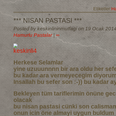
Etiketler:
Ha
*** NISAN PASTASI ***
Posted by keskinlininmutfagi on 19 Ocak 201
Hamurlu Pastalar
|
∞
Herkese Selamlar
yine uzuuunnnn bir ara oldu her sef
bu kadar ara vermeyecegim diyoru
Insallah bu sefer son :-)) bu kadar a
Bekleyen tüm tariflerimin önüne gec
olacak
bu nisan pastasi cünki son calismam
onun icin öne almayi uygun buldum