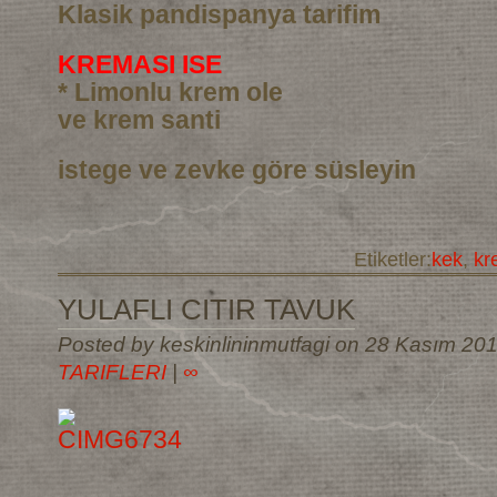
Klasik pandispanya tarifim
KREMASI ISE
* Limonlu krem ole
ve krem santi
istege ve zevke göre süsleyin
Etiketler:
kek
,
kr
YULAFLI CITIR TAVUK
Posted by keskinlininmutfagi on 28 Kasım 20
TARIFLERI
|
∞