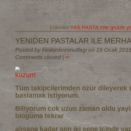
Etiketler:
YAS PASTA rote grutze y
YENIDEN PASTALAR ILE MERH
Posted by keskinlininmutfagi on 19 Ocak 201
Comments closed
|
∞
Tüm takipcilerimden özür dileyerek 
baslamak istiyorum.
Biliyorum cok uzun zaman oldu yay
bloguma tekrar
alisana kadar son iki sene icinde ya