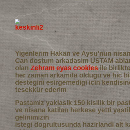
Yigenlerim Hakan ve Aysu’nun nisan
Can dostum arkadasim USTAM abla
olan
Zehram eyas cookies
ile birlikt
her zaman arkamda oldugu ve hic b
destegini esirgemedigi icin kendisi
tesekkür ederim
Pastamiz yaklasik 150 kisilik bir pas
ve nisana katilan herkese yetti yasti
gelinimizin
istegi dogrultusunda hazirlandi alt 