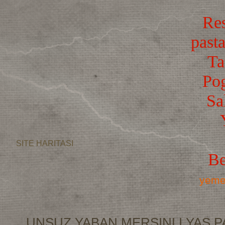
Res
pasta
Ta
Po
Sa
SITE HARITASI
Be
yemek
UNSUZ YABAN MERSINLI YAS P