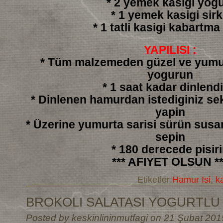
* 2 yemek kasigi yogu
* 1 yemek kasigi sir
* 1 tatli kasigi kabartma
YAPILISI :
* Tüm malzemeden güzel ve yumu
yogurun
* 1 saat kadar dinlendi
* Dinlenen hamurdan istediginiz sek
yapin
* Üzerine yumurta sarisi sürün sus
sepin
* 180 derecede pisir
*** AFIYET OLSUN **
Etiketler:
Hamur Isi
,
k
BROKOLI SALATASI YOGURTLU
Posted by keskinlininmutfagi on 21 Şubat 201