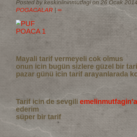
Posted by keskinlininmutfagi on 26 Ocak 2014
POGACALAR
|
∞
Mayali tarif vermeyeli cok olmus
onun icin bugün sizlere güzel bir tar
pazar günü icin tarif arayanlarada ko
Tarif icin de sevgili
emelinmutfagin’
ederim
süper bir tarif