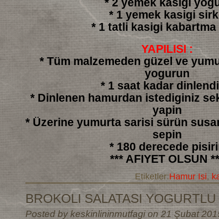
* 2 yemek kasigi yogu
* 1 yemek kasigi sir
* 1 tatli kasigi kabartma
YAPILISI :
* Tüm malzemeden güzel ve yumu
yogurun
* 1 saat kadar dinlendi
* Dinlenen hamurdan istediginiz sek
yapin
* Üzerine yumurta sarisi sürün sus
sepin
* 180 derecede pisir
*** AFIYET OLSUN **
Etiketler:
Hamur Isi
,
k
BROKOLI SALATASI YOGURTLU
Posted by keskinlininmutfagi on 21 Şubat 201