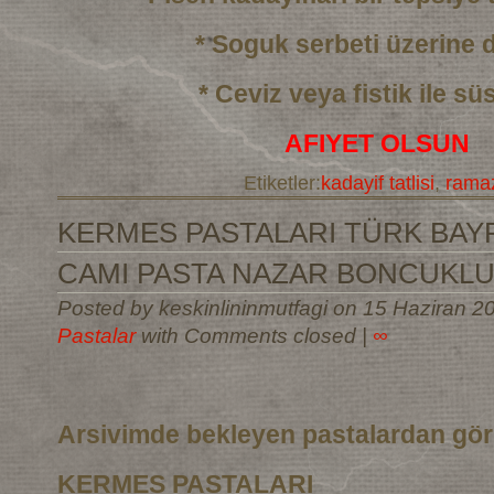
* Soguk serbeti üzerine
* Ceviz veya fistik ile sü
AFIYET OLSUN
Etiketler:
kadayif tatlisi
,
ramaz
KERMES PASTALARI TÜRK BAYR
CAMI PASTA NAZAR BONCUKLU
Posted by keskinlininmutfagi on 15 Haziran 2
Pastalar
with Comments closed
|
∞
Arsivimde bekleyen pastalardan gö
KERMES PASTALARI