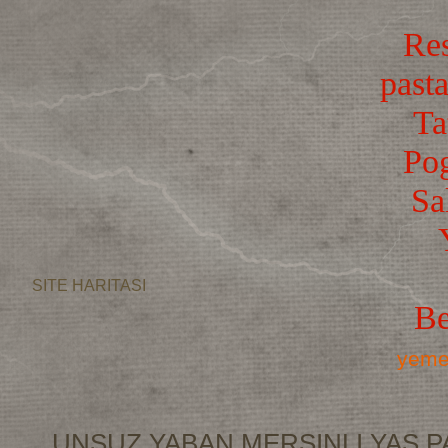
Res
pasta
Ta
Po
Sa
SITE HARITASI
Be
yemek
UNSUZ YABAN MERSINLI YAS P