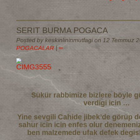
SERIT BURMA POGACA
Posted by keskinlininmutfagi on 12 Temmuz 2
POGACALAR
|
∞
Sükür rabbimize bizlere böyle g
verdigi icin …
Yine sevgili Cahide jibek’de görüp de
sahur icin icin enfes olur denemeni
ben malzemede ufak defek degisi