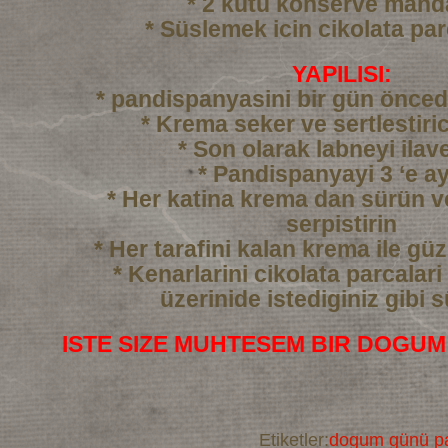
* 2 kutu konserve mand
* Süslemek icin cikolata par
YAPILISI:
* pandispanyasini bir gün önced
* Krema seker ve sertlestiric
* Son olarak labneyi ilav
* Pandispanyayi 3 ‘e ay
* Her katina krema dan sürün 
serpistirin
* Her tarafini kalan krema ile gü
* Kenarlarini cikolata parcalari
üzerinide istediginiz gibi 
ISTE SIZE MUHTESEM BIR DOGUM
Etiketler:
dogum günü pa