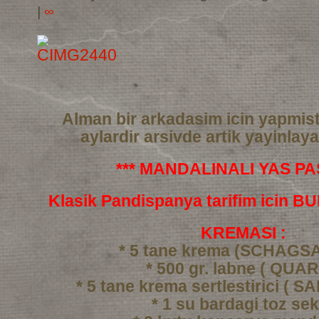
|
∞
Alman bir arkadasim icin yapmis
aylardir arsivde artik yayinlay
*** MANDALINALI YAS PAS
Klasik Pandispanya tarifim icin 
KREMASI :
* 5 tane krema (SCHAGS
* 500 gr. labne ( QUAR
* 5 tane krema sertlestirici ( 
* 1 su bardagi toz se