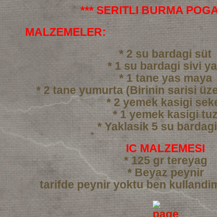
*** SERITLI BURMA POGA
MALZEMELER:
* 2 su bardagi süt
* 1 su bardagi sivi y
* 1 tane yas maya
* 2 tane yumurta (Birinin sarisi üze
* 2 yemek kasigi sek
* 1 yemek kasigi tu
* Yaklasik 5 su bardag
IC MALZEMESI
* 125 gr tereyag
* Beyaz peynir
tarifde peynir yoktu ben kullandi