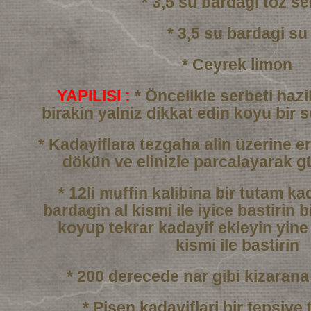
* 3,5 su bardagi toz se
* 3,5 su bardagi su
* Ceyrek limon
YAPILISI :
* Öncelikle serbeti haz
birakin yalniz dikkat edin
koyu bir 
* Kadayiflara tezgaha alin üzerine er
dökün
ve elinizle parcalayarak g
* 12li muffin kalibina bir tutam k
bardagin al kismi
ile iyice bastirin b
koyup tekrar kadayif ekleyin
yine
kismi ile bastirin
* 200 derecede nar gibi kizarana
* Pisen kadayiflari bir tepsiye 