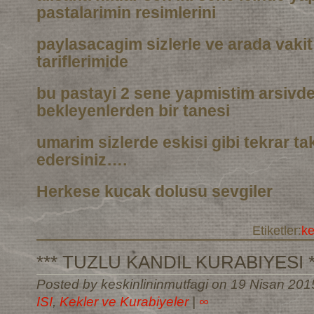
pastalarimin resimlerini
paylasacagim sizlerle ve arada vaki
tariflerimide
bu pastayi 2 sene yapmistim arsivd
bekleyenlerden bir tanesi
umarim sizlerde eskisi gibi tekrar t
edersiniz….
Herkese kucak dolusu sevgiler
Etiketler:
k
*** TUZLU KANDIL KURABIYESI *
Posted by keskinlininmutfagi on 19 Nisan 201
ISI
,
Kekler ve Kurabiyeler
|
∞