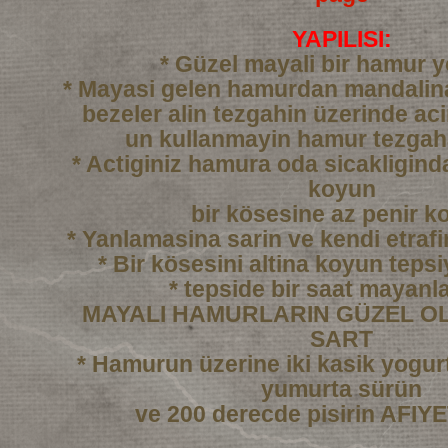
YAPILISI:
* Güzel mayali bir hamur 
* Mayasi gelen hamurdan mandali
bezeler alin tezgahin üzerinde ac
un kullanmayin hamur tezgah
* Actiginiz hamura oda sicakligind
koyun
bir kösesine az penir k
* Yanlamasina sarin ve kendi etraf
* Bir kösesini altina koyun tepsi
* tepside bir saat mayanl
MAYALI HAMURLARIN GÜZEL OL
SART
* Hamurun üzerine iki kasik yogurtl
yumurta sürün
ve 200 derecde pisirin AFI