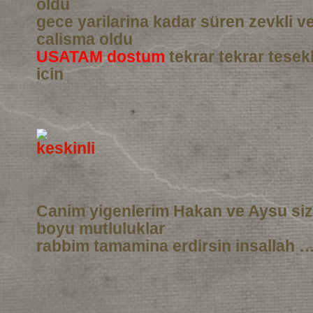
oldu
gece yarilarina kadar süren zevkli 
calisma oldu
USATAM dostum
tekrar tekrar tesek
icin
Canim yigenlerim Hakan ve Aysu si
boyu mutluluklar
rabbim tamamina erdirsin insallah …