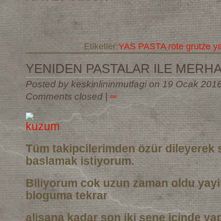
Etiketler:
YAS PASTA rote grutze y
YENIDEN PASTALAR ILE MERH
Posted by keskinlininmutfagi on 19 Ocak 201
Comments closed
|
∞
Tüm takipcilerimden özür dileyerek 
baslamak istiyorum.
Biliyorum cok uzun zaman oldu yay
bloguma tekrar
alisana kadar son iki sene icinde ya