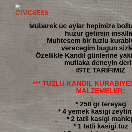
Mübarek üc aylar hepimize boll
huzur getirsin insall
Muhtesem bir tuzlu kurabiy
verecegim bugün sizl
Özellikle Kandil günlerine yakis
mutlaka deneyin der
ISTE TARIFIMIZ
*** TUZLU KANDIL KURABIYESI
MALZEMELER:
* 250 gr tereyag
* 4 yemek kasigi zeyti
* 2 tatli kasigi mahle
* 1 tatli kasigi tuz