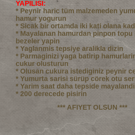
YAPILISI:
* Peynir haric tüm malzemeden yumu
hamur yogurun
* Sicak bir ortamda iki kati olana ka
* Mayalanan hamurdan pinpon topu
bezeler yapin
* Yaglanmis tepsiye aralikla dizin
* Parmaginizi yaga batirip hamurlarin
cukur olusturun
* Olusan cukura istediginiz peynir c
* Yumurta sarisi sürüp cörek otu ser
* Yarim saat daha tepside mayalandi
* 200 derecede pisirin
*** AFIYET OLSUN ***