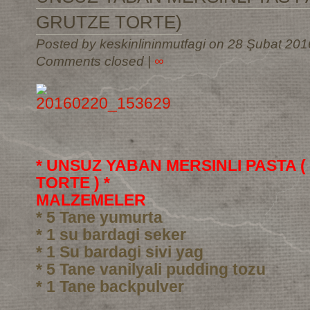
GRUTZE TORTE)
Posted by keskinlininmutfagi on 28 Şubat 201
Comments closed
|
∞
* UNSUZ YABAN MERSINLI PASTA 
TORTE ) *
MALZEMELER
* 5 Tane yumurta
* 1 su bardagi seker
* 1 Su bardagi sivi yag
* 5 Tane vanilyali pudding tozu
* 1 Tane backpulver