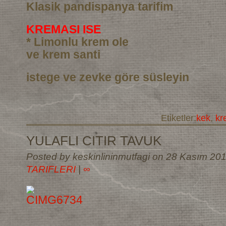
Klasik pandispanya tarifim
KREMASI ISE
* Limonlu krem ole
ve krem santi
istege ve zevke göre süsleyin
Etiketler:
kek
,
kr
YULAFLI CITIR TAVUK
Posted by keskinlininmutfagi on 28 Kasım 20
TARIFLERI
|
∞