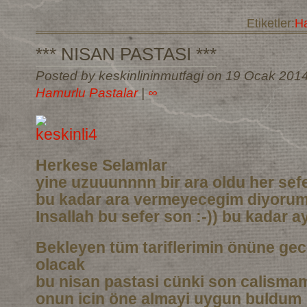
Etiketler:
Ha
*** NISAN PASTASI ***
Posted by keskinlininmutfagi on 19 Ocak 201
Hamurlu Pastalar
|
∞
Herkese Selamlar
yine uzuuunnnn bir ara oldu her sef
bu kadar ara vermeyecegim diyoru
Insallah bu sefer son :-)) bu kadar a
Bekleyen tüm tariflerimin önüne gec
olacak
bu nisan pastasi cünki son calismam
onun icin öne almayi uygun buldum