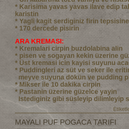
* Karisima yavas yavas ilave edip ta
karistin
* Yagli kagit serdiginiz firin tepsisi
* 170 dercede pisirin
ARA KREMASI:
* Kremalari cirpin buzdolabina alin
* pisen ve sogayan kekin üzerine gü
* Üst kremasi icin kayisi suyunu aca
* Puddingleri az süt ve seker ile eri
meyve suyuna dökün ve pudding pi
* Mikser ile 10 dakika cirpin
* Pastanin üzerine güzelce yayin
Istediginiz gibi süsleyip dilimleyip 
Etiketl
MAYALI PUF POGACA TARIFI