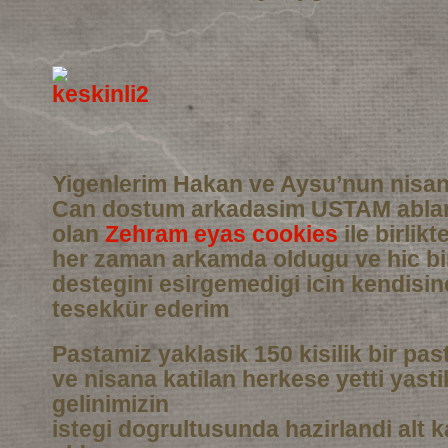
Yigenlerim Hakan ve Aysu’nun nisan
Can dostum arkadasim USTAM abla
olan
Zehram eyas cookies
ile birlikt
her zaman arkamda oldugu ve hic b
destegini esirgemedigi icin kendisi
tesekkür ederim
Pastamiz yaklasik 150 kisilik bir pas
ve nisana katilan herkese yetti yasti
gelinimizin
istegi dogrultusunda hazirlandi alt 