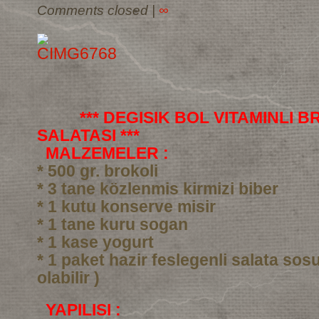
Comments closed
|
∞
*** DEGISIK BOL VITAMINLI 
SALATASI ***
MALZEMELER :
* 500 gr. brokoli
* 3 tane közlenmis kirmizi biber
* 1 kutu konserve misir
* 1 tane kuru sogan
* 1 kase yogurt
* 1 paket hazir feslegenli salata sos
olabilir )
YAPILISI :