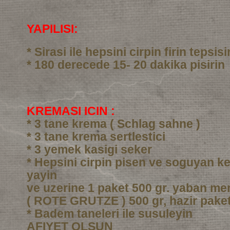
YAPILISI:
* Sirasi ile hepsini cirpin firin tepsi
* 180 derecede 15- 20 dakika pisirin
KREMASI ICIN :
* 3 tane krema ( Schlag sahne )
* 3 tane krema sertlestici
* 3 yemek kasigi seker
* Hepsini cirpin pisen ve soguyan ke
yayin
ve uzerine 1 paket 500 gr. yaban me
( ROTE GRUTZE ) 500 gr, hazir pake
* Badem taneleri ile susuleyin
AFIYET OLSUN