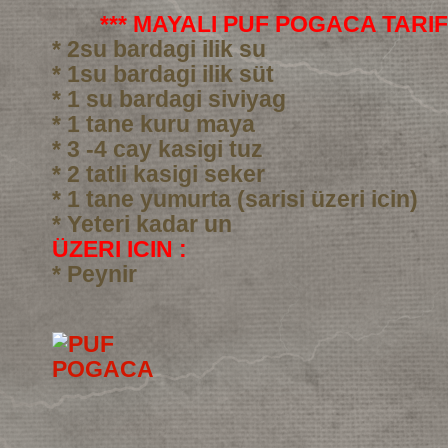
*** MAYALI PUF POGACA TARIFI
* 2su bardagi ilik su
* 1su bardagi ilik süt
* 1 su bardagi siviyag
* 1 tane kuru maya
* 3 -4 cay kasigi tuz
* 2 tatli kasigi seker
* 1 tane yumurta (sarisi üzeri icin)
* Yeteri kadar un
ÜZERI ICIN :
* Peynir