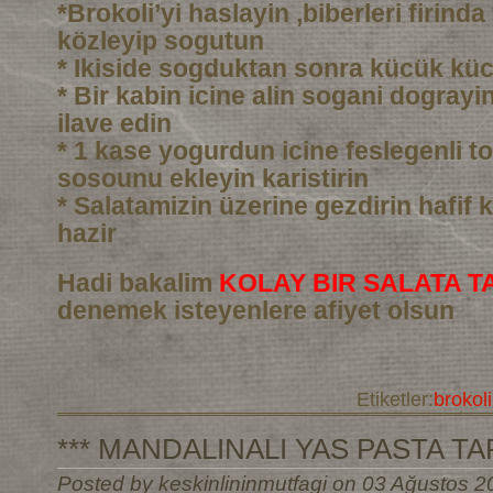
*Brokoli’yi haslayin ,biberleri firind
közleyip sogutun
* Ikiside sogduktan sonra kücük kü
* Bir kabin icine alin sogani dograyin 
ilave edin
* 1 kase yogurdun icine feslegenli to
sosounu ekleyin karistirin
* Salatamizin üzerine gezdirin hafif k
hazir
Hadi bakalim
KOLAY BIR SALATA TA
denemek isteyenlere afiyet olsun
Etiketler:
brokoli
*** MANDALINALI YAS PASTA TARI
Posted by keskinlininmutfagi on 03 Ağustos 2