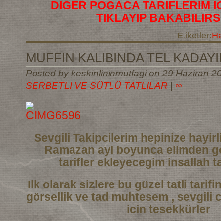
DIGER POGACA TARIFLERIM I
TIKLAYIP BAKABILIRS
Etiketler:
Ha
MUFFIN KALIBINDA TEL KADAYIF
Posted by keskinlininmutfagi on 29 Haziran 20
SERBETLI VE SÜTLÜ TATLILAR
|
∞
Sevgili Takipcilerim hepinize hayi
Ramazan ayi boyunca elimden ge
tarifler
ekleyecegim insallah ta
Ilk olarak sizlere bu güzel tatli tarif
görsellik ve tad muhtesem , sevgili 
icin tesekkürler