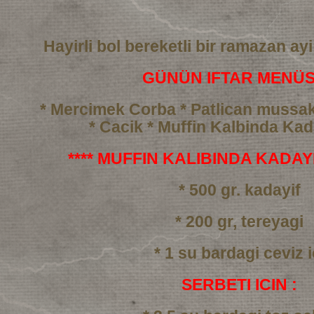
Hayirli bol bereketli bir ramazan ayi
GÜNÜN IFTAR MENÜS
* Mercimek Corba
* Patlican mussa
* Cacik
* Muffin Kalbinda Kada
**** MUFFIN KALIBINDA KADAYIF
* 500 gr. kadayif
* 200 gr, tereyagi
* 1 su bardagi ceviz i
SERBETI ICIN :