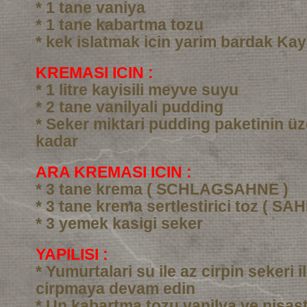
* 1 tane vaniya
* 1 tane kabartma tozu
* kek islatmak icin yarim bardak Kay
KREMASI ICIN :
* 1 litre kayisili meyve suyu
* 2 tane vanilyali pudding
* Seker miktari pudding paketinin üz
kadar
ARA KREMASI ICIN :
* 3 tane krema ( SCHLAGSAHNE )
* 3 tane krema sertlestirici toz ( SA
* 3 yemek kasigi seker
YAPILISI :
* Yumurtalari su ile az cirpin sekeri i
cirpmaya devam edin
* Un kabartma tozu vanilya ve nisast