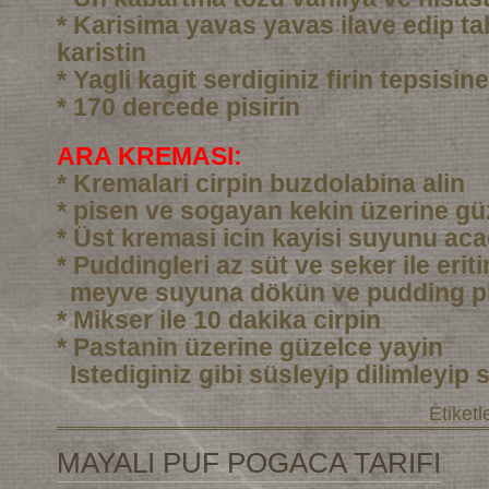
* Karisima yavas yavas ilave edip ta
karistin
* Yagli kagit serdiginiz firin tepsisi
* 170 dercede pisirin
ARA KREMASI:
* Kremalari cirpin buzdolabina alin
* pisen ve sogayan kekin üzerine gü
* Üst kremasi icin kayisi suyunu aca
* Puddingleri az süt ve seker ile eri
meyve suyuna dökün ve pudding pi
* Mikser ile 10 dakika cirpin
* Pastanin üzerine güzelce yayin
Istediginiz gibi süsleyip dilimleyip 
Etiketl
MAYALI PUF POGACA TARIFI