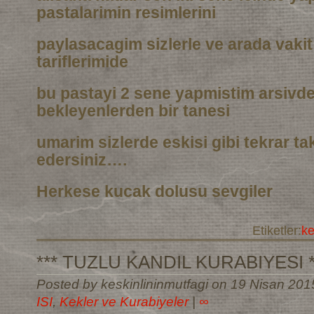
pastalarimin resimlerini
paylasacagim sizlerle ve arada vaki
tariflerimide
bu pastayi 2 sene yapmistim arsivd
bekleyenlerden bir tanesi
umarim sizlerde eskisi gibi tekrar t
edersiniz….
Herkese kucak dolusu sevgiler
Etiketler:
k
*** TUZLU KANDIL KURABIYESI *
Posted by keskinlininmutfagi on 19 Nisan 201
ISI
,
Kekler ve Kurabiyeler
|
∞