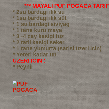
*** MAYALI PUF POGACA TARIFI
* 2su bardagi ilik su
* 1su bardagi ilik süt
* 1 su bardagi siviyag
* 1 tane kuru maya
* 3 -4 cay kasigi tuz
* 2 tatli kasigi seker
* 1 tane yumurta (sarisi üzeri icin)
* Yeteri kadar un
ÜZERI ICIN :
* Peynir