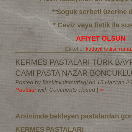
* Soguk serbeti üzerine
* Ceviz veya fistik ile sü
AFIYET OLSUN
Etiketler:
kadayif tatlisi
,
ramaz
KERMES PASTALARI TÜRK BAYR
CAMI PASTA NAZAR BONCUKLU
Posted by keskinlininmutfagi on 15 Haziran 2
Pastalar
with Comments closed
|
∞
Arsivimde bekleyen pastalardan gö
KERMES PASTALARI