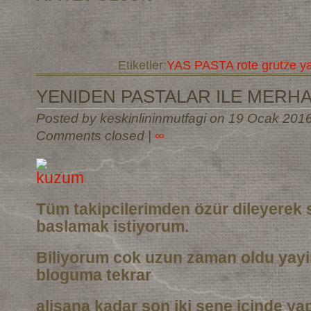
Etiketler:
YAS PASTA rote grutze y
YENIDEN PASTALAR ILE MERH
Posted by keskinlininmutfagi on 19 Ocak 201
Comments closed
|
∞
Tüm takipcilerimden özür dileyerek 
baslamak istiyorum.
Biliyorum cok uzun zaman oldu yay
bloguma tekrar
alisana kadar son iki sene icinde ya