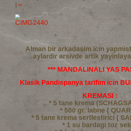
|
∞
Alman bir arkadasim icin yapmis
aylardir arsivde artik yayinlay
*** MANDALINALI YAS PAS
Klasik Pandispanya tarifim icin 
KREMASI :
* 5 tane krema (SCHAGS
* 500 gr. labne ( QUAR
* 5 tane krema sertlestirici ( 
* 1 su bardagi toz se