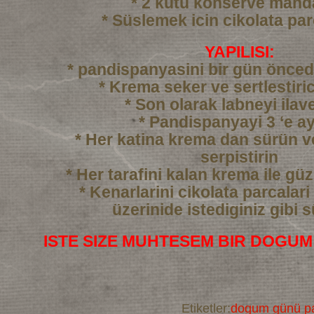
* 2 kutu konserve mand
* Süslemek icin cikolata par
YAPILISI:
* pandispanyasini bir gün önced
* Krema seker ve sertlestiric
* Son olarak labneyi ilav
* Pandispanyayi 3 ‘e ay
* Her katina krema dan sürün 
serpistirin
* Her tarafini kalan krema ile gü
* Kenarlarini cikolata parcalari
üzerinide istediginiz gibi 
ISTE SIZE MUHTESEM BIR DOGUM
Etiketler:
dogum günü pa