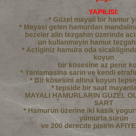
YAPILISI:
* Güzel mayali bir hamur 
* Mayasi gelen hamurdan mandali
bezeler alin tezgahin üzerinde ac
un kullanmayin hamur tezgah
* Actiginiz hamura oda sicakligind
koyun
bir kösesine az penir k
* Yanlamasina sarin ve kendi etraf
* Bir kösesini altina koyun tepsi
* tepside bir saat mayanl
MAYALI HAMURLARIN GÜZEL OL
SART
* Hamurun üzerine iki kasik yogurtl
yumurta sürün
ve 200 derecde pisirin AFI