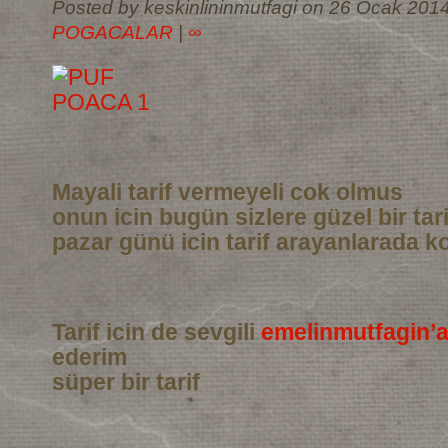
Posted by keskinlininmutfagi on 26 Ocak 2014
POGACALAR
|
∞
Mayali tarif vermeyeli cok olmus
onun icin bugün sizlere güzel bir tar
pazar günü icin tarif arayanlarada ko
Tarif icin de sevgili
emelinmutfagin’
ederim
süper bir tarif