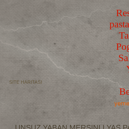
Res
pasta
Ta
Po
Sa
SITE HARITASI
Be
yemek
UNSUZ YABAN MERSINLI YAS P