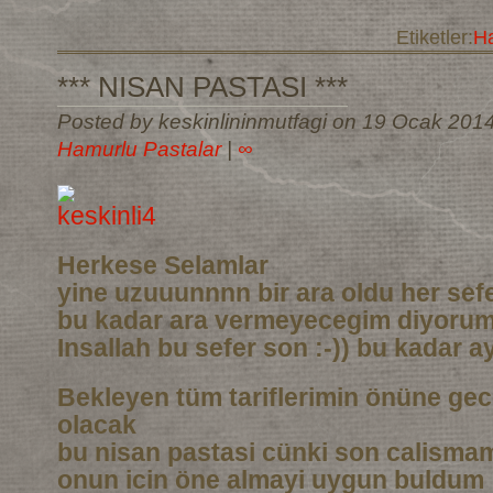
Etiketler:
Ha
*** NISAN PASTASI ***
Posted by keskinlininmutfagi on 19 Ocak 201
Hamurlu Pastalar
|
∞
Herkese Selamlar
yine uzuuunnnn bir ara oldu her sef
bu kadar ara vermeyecegim diyoru
Insallah bu sefer son :-)) bu kadar a
Bekleyen tüm tariflerimin önüne gec
olacak
bu nisan pastasi cünki son calismam
onun icin öne almayi uygun buldum