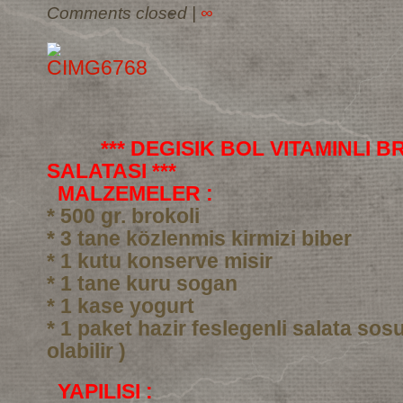
Comments closed
|
∞
*** DEGISIK BOL VITAMINLI 
SALATASI ***
MALZEMELER :
* 500 gr. brokoli
* 3 tane közlenmis kirmizi biber
* 1 kutu konserve misir
* 1 tane kuru sogan
* 1 kase yogurt
* 1 paket hazir feslegenli salata sos
olabilir )
YAPILISI :