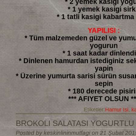
* 2 yemek kasigi yogu
* 1 yemek kasigi sir
* 1 tatli kasigi kabartma
YAPILISI :
* Tüm malzemeden güzel ve yumu
yogurun
* 1 saat kadar dinlendi
* Dinlenen hamurdan istediginiz sek
yapin
* Üzerine yumurta sarisi sürün sus
sepin
* 180 derecede pisir
*** AFIYET OLSUN **
Etiketler:
Hamur Isi
,
k
BROKOLI SALATASI YOGURTLU
Posted by keskinlininmutfagi on 21 Şubat 201