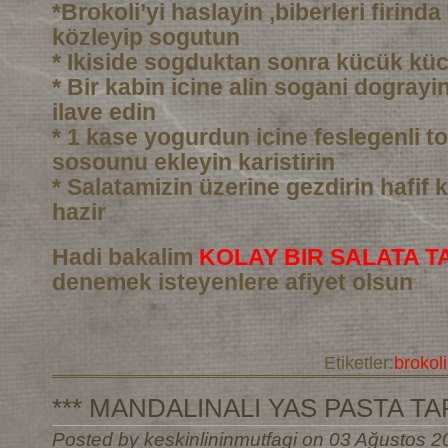
*Brokoli’yi haslayin ,biberleri firind
közleyip sogutun
* Ikiside sogduktan sonra kücük kü
* Bir kabin icine alin sogani dograyin 
ilave edin
* 1 kase yogurdun icine feslegenli to
sosounu ekleyin karistirin
* Salatamizin üzerine gezdirin hafif k
hazir
Hadi bakalim
KOLAY BIR SALATA TA
denemek isteyenlere afiyet olsun
Etiketler:
brokoli
*** MANDALINALI YAS PASTA TARI
Posted by keskinlininmutfagi on 03 Ağustos 2