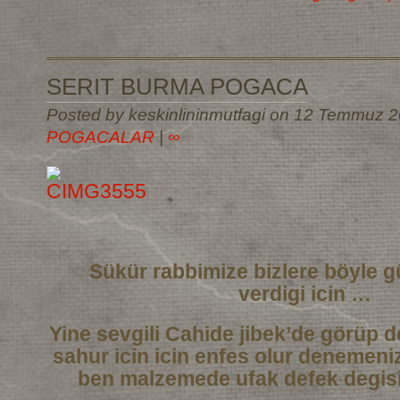
SERIT BURMA POGACA
Posted by keskinlininmutfagi on 12 Temmuz 2
POGACALAR
|
∞
Sükür rabbimize bizlere böyle g
verdigi icin …
Yine sevgili Cahide jibek’de görüp de
sahur icin icin enfes olur denemeni
ben malzemede ufak defek degisi