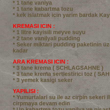
* 1 tane vaniya
* 1 tane kabartma tozu
* kek islatmak icin yarim bardak Kay
KREMASI ICIN :
* 1 litre kayisili meyve suyu
* 2 tane vanilyali pudding
* Seker miktari pudding paketinin üz
kadar
ARA KREMASI ICIN :
* 3 tane krema ( SCHLAGSAHNE )
* 3 tane krema sertlestirici toz ( SA
* 3 yemek kasigi seker
YAPILISI :
* Yumurtalari su ile az cirpin sekeri i
cirpmaya devam edin
* Un kabartma tozu vanilya ve nisast