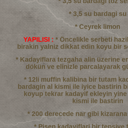
* 3,5 su bardagi toz se
* 3,5 su bardagi su
* Ceyrek limon
YAPILISI :
* Öncelikle serbeti haz
birakin yalniz dikkat edin
koyu bir 
* Kadayiflara tezgaha alin üzerine er
dökün
ve elinizle parcalayarak g
* 12li muffin kalibina bir tutam k
bardagin al kismi
ile iyice bastirin b
koyup tekrar kadayif ekleyin
yine
kismi ile bastirin
* 200 derecede nar gibi kizarana
* Pisen kadayiflari bir tepsiye 