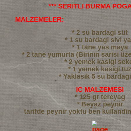
*** SERITLI BURMA POGA
MALZEMELER:
* 2 su bardagi süt
* 1 su bardagi sivi y
* 1 tane yas maya
* 2 tane yumurta (Birinin sarisi üze
* 2 yemek kasigi sek
* 1 yemek kasigi tu
* Yaklasik 5 su bardag
IC MALZEMESI
* 125 gr tereyag
* Beyaz peynir
tarifde peynir yoktu ben kullandi