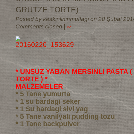
GRUTZE TORTE)
Posted by keskinlininmutfagi on 28 Şubat 201
Comments closed
|
∞
* UNSUZ YABAN MERSINLI PASTA 
TORTE ) *
MALZEMELER
* 5 Tane yumurta
* 1 su bardagi seker
* 1 Su bardagi sivi yag
* 5 Tane vanilyali pudding tozu
* 1 Tane backpulver