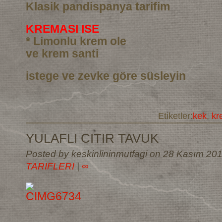
Klasik pandispanya tarifim
KREMASI ISE
* Limonlu krem ole
ve krem santi
istege ve zevke göre süsleyin
Etiketler:
kek
,
kr
YULAFLI CITIR TAVUK
Posted by keskinlininmutfagi on 28 Kasım 20
TARIFLERI
|
∞