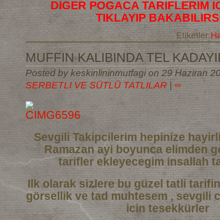
DIGER POGACA TARIFLERIM I
TIKLAYIP BAKABILIRS
Etiketler:
Ha
MUFFIN KALIBINDA TEL KADAYIF
Posted by keskinlininmutfagi on 29 Haziran 20
SERBETLI VE SÜTLÜ TATLILAR
|
∞
Sevgili Takipcilerim hepinize hayi
Ramazan ayi boyunca elimden ge
tarifler
ekleyecegim insallah ta
Ilk olarak sizlere bu güzel tatli tarif
görsellik ve tad muhtesem , sevgili 
icin tesekkürler