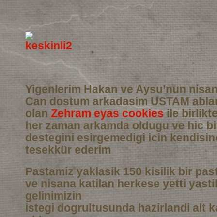
Yigenlerim Hakan ve Aysu’nun nisan
Can dostum arkadasim USTAM abla
olan
Zehram eyas cookies
ile birlikt
her zaman arkamda oldugu ve hic b
destegini esirgemedigi icin kendisi
tesekkür ederim
Pastamiz yaklasik 150 kisilik bir pas
ve nisana katilan herkese yetti yasti
gelinimizin
istegi dogrultusunda hazirlandi alt 