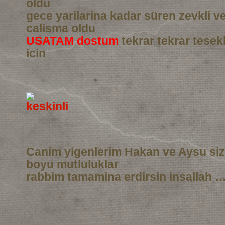
oldu
gece yarilarina kadar süren zevkli 
calisma oldu
USATAM dostum
tekrar tekrar tesek
icin
Canim yigenlerim Hakan ve Aysu si
boyu mutluluklar
rabbim tamamina erdirsin insallah …