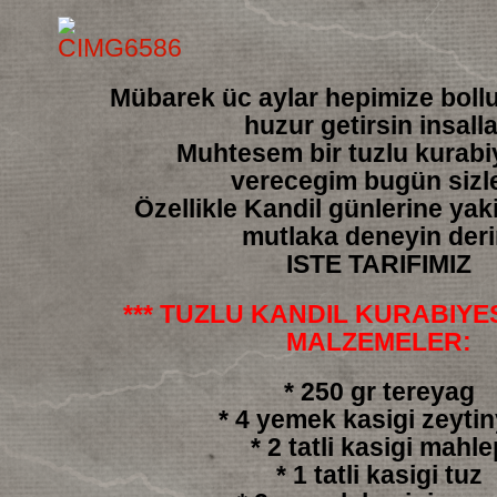
Mübarek üc aylar hepimize boll
huzur getirsin insall
Muhtesem bir tuzlu kurabiy
verecegim bugün sizl
Özellikle Kandil günlerine yakis
mutlaka deneyin der
ISTE TARIFIMIZ
*** TUZLU KANDIL KURABIYESI
MALZEMELER:
* 250 gr tereyag
* 4 yemek kasigi zeyti
* 2 tatli kasigi mahle
* 1 tatli kasigi tuz