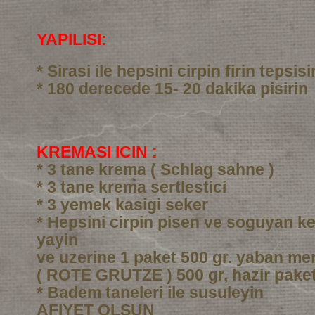
YAPILISI:
* Sirasi ile hepsini cirpin firin tepsi
* 180 derecede 15- 20 dakika pisirin
KREMASI ICIN :
* 3 tane krema ( Schlag sahne )
* 3 tane krema sertlestici
* 3 yemek kasigi seker
* Hepsini cirpin pisen ve soguyan ke
yayin
ve uzerine 1 paket 500 gr. yaban me
( ROTE GRUTZE ) 500 gr, hazir pake
* Badem taneleri ile susuleyin
AFIYET OLSUN