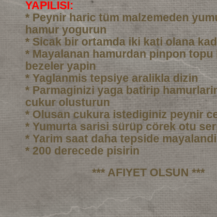
YAPILISI:
* Peynir haric tüm malzemeden yumu
hamur yogurun
* Sicak bir ortamda iki kati olana ka
* Mayalanan hamurdan pinpon topu
bezeler yapin
* Yaglanmis tepsiye aralikla dizin
* Parmaginizi yaga batirip hamurlarin
cukur olusturun
* Olusan cukura istediginiz peynir c
* Yumurta sarisi sürüp cörek otu ser
* Yarim saat daha tepside mayalandi
* 200 derecede pisirin
*** AFIYET OLSUN ***