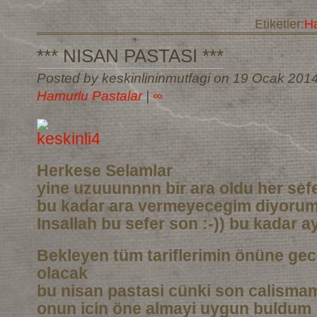
Etiketler:
Ha
*** NISAN PASTASI ***
Posted by keskinlininmutfagi on 19 Ocak 201
Hamurlu Pastalar
|
∞
Herkese Selamlar
yine uzuuunnnn bir ara oldu her sef
bu kadar ara vermeyecegim diyoru
Insallah bu sefer son :-)) bu kadar a
Bekleyen tüm tariflerimin önüne gec
olacak
bu nisan pastasi cünki son calismam
onun icin öne almayi uygun buldum