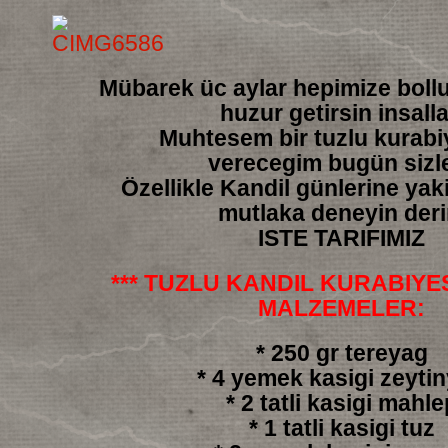
Mübarek üc aylar hepimize boll
huzur getirsin insall
Muhtesem bir tuzlu kurabiy
verecegim bugün sizl
Özellikle Kandil günlerine yakis
mutlaka deneyin der
ISTE TARIFIMIZ
*** TUZLU KANDIL KURABIYESI
MALZEMELER:
* 250 gr tereyag
* 4 yemek kasigi zeyti
* 2 tatli kasigi mahle
* 1 tatli kasigi tuz