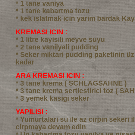
* 1 tane vaniya
* 1 tane kabartma tozu
* kek islatmak icin yarim bardak Kay
KREMASI ICIN :
* 1 litre kayisili meyve suyu
* 2 tane vanilyali pudding
* Seker miktari pudding paketinin üz
kadar
ARA KREMASI ICIN :
* 3 tane krema ( SCHLAGSAHNE )
* 3 tane krema sertlestirici toz ( SA
* 3 yemek kasigi seker
YAPILISI :
* Yumurtalari su ile az cirpin sekeri i
cirpmaya devam edin
* Un kabartma tozu vanilya ve nisast