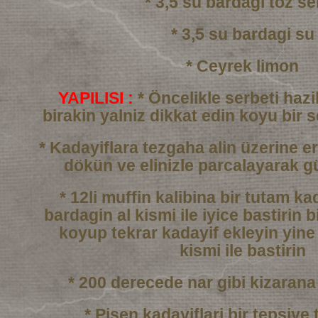
* 3,5 su bardagi toz se
* 3,5 su bardagi su
* Ceyrek limon
YAPILISI :
* Öncelikle serbeti haz
birakin yalniz dikkat edin
koyu bir 
* Kadayiflara tezgaha alin üzerine er
dökün
ve elinizle parcalayarak g
* 12li muffin kalibina bir tutam k
bardagin al kismi
ile iyice bastirin b
koyup tekrar kadayif ekleyin
yine
kismi ile bastirin
* 200 derecede nar gibi kizarana
* Pisen kadayiflari bir tepsiye 