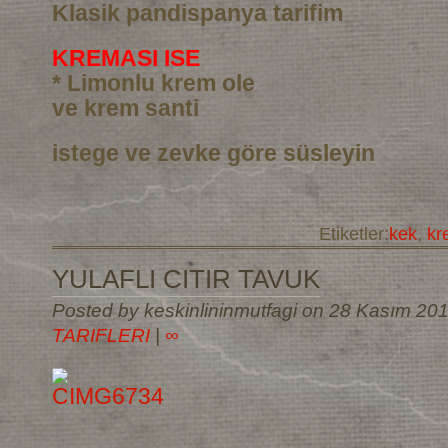
Klasik pandispanya tarifim
KREMASI ISE
* Limonlu krem ole
ve krem santi
istege ve zevke göre süsleyin
Etiketler:
kek
,
kr
YULAFLI CITIR TAVUK
Posted by keskinlininmutfagi on 28 Kasım 20
TARIFLERI
|
∞