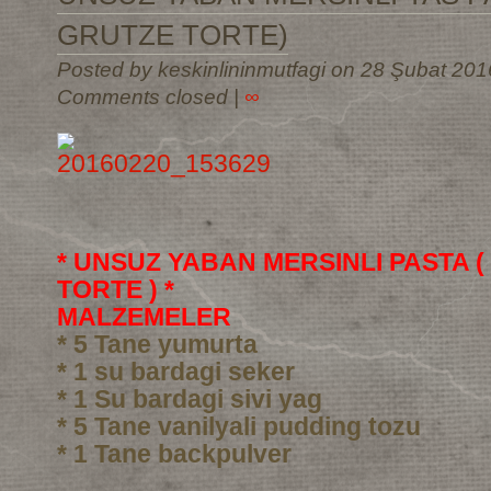
GRUTZE TORTE)
Posted by keskinlininmutfagi on 28 Şubat 201
Comments closed
|
∞
* UNSUZ YABAN MERSINLI PASTA 
TORTE ) *
MALZEMELER
* 5 Tane yumurta
* 1 su bardagi seker
* 1 Su bardagi sivi yag
* 5 Tane vanilyali pudding tozu
* 1 Tane backpulver