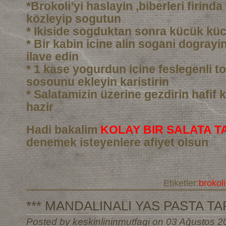
*Brokoli’yi haslayin ,biberleri firind
közleyip sogutun
* Ikiside sogduktan sonra kücük kü
* Bir kabin icine alin sogani dograyin 
ilave edin
* 1 kase yogurdun icine feslegenli to
sosounu ekleyin karistirin
* Salatamizin üzerine gezdirin hafif k
hazir
Hadi bakalim
KOLAY BIR SALATA TA
denemek isteyenlere afiyet olsun
Etiketler:
brokoli
*** MANDALINALI YAS PASTA TARI
Posted by keskinlininmutfagi on 03 Ağustos 2