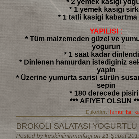
* 2 yemek kasigi yogu
* 1 yemek kasigi sir
* 1 tatli kasigi kabartma
YAPILISI :
* Tüm malzemeden güzel ve yumu
yogurun
* 1 saat kadar dinlendi
* Dinlenen hamurdan istediginiz sek
yapin
* Üzerine yumurta sarisi sürün sus
sepin
* 180 derecede pisir
*** AFIYET OLSUN **
Etiketler:
Hamur Isi
,
k
BROKOLI SALATASI YOGURTLU
Posted by keskinlininmutfagi on 21 Şubat 201