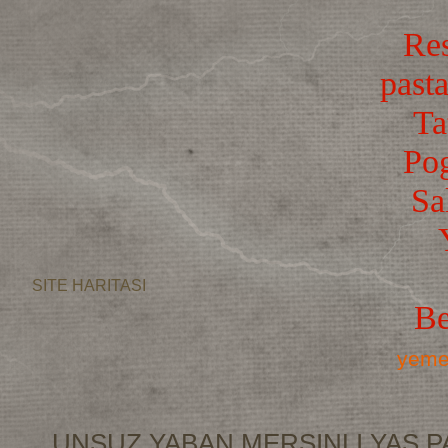
Res
pasta
Ta
Po
Sa
SITE HARITASI
Be
yemek
UNSUZ YABAN MERSINLI YAS P