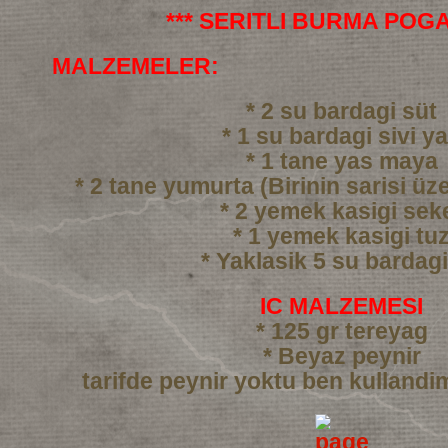
*** SERITLI BURMA POGA
MALZEMELER:
* 2 su bardagi süt
* 1 su bardagi sivi y
* 1 tane yas maya
* 2 tane yumurta (Birinin sarisi üze
* 2 yemek kasigi sek
* 1 yemek kasigi tu
* Yaklasik 5 su bardag
IC MALZEMESI
* 125 gr tereyag
* Beyaz peynir
tarifde peynir yoktu ben kullandi