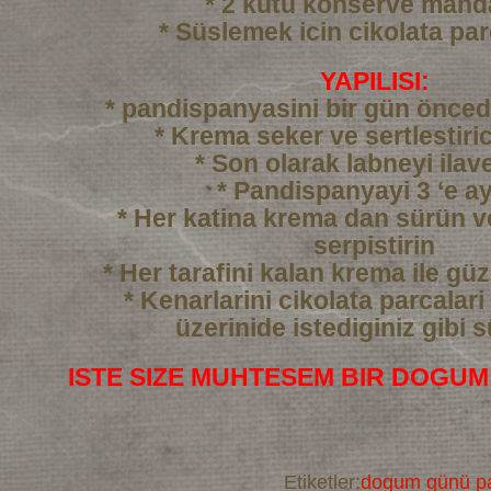
* 2 kutu konserve mand
* Süslemek icin cikolata par
YAPILISI:
* pandispanyasini bir gün önced
* Krema seker ve sertlestiric
* Son olarak labneyi ilav
* Pandispanyayi 3 ‘e ay
* Her katina krema dan sürün 
serpistirin
* Her tarafini kalan krema ile gü
* Kenarlarini cikolata parcalari
üzerinide istediginiz gibi 
ISTE SIZE MUHTESEM BIR DOGUM
Etiketler:
dogum günü pa