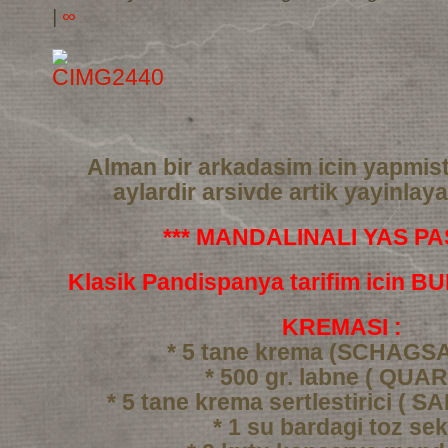
|
∞
Alman bir arkadasim icin yapmis
aylardir arsivde artik yayinlay
*** MANDALINALI YAS PAS
Klasik Pandispanya tarifim icin 
KREMASI :
* 5 tane krema (SCHAGS
* 500 gr. labne ( QUAR
* 5 tane krema sertlestirici ( 
* 1 su bardagi toz se