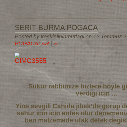
SERIT BURMA POGACA
Posted by keskinlininmutfagi on 12 Temmuz 2
POGACALAR
|
∞
Sükür rabbimize bizlere böyle g
verdigi icin …
Yine sevgili Cahide jibek’de görüp de
sahur icin icin enfes olur denemeni
ben malzemede ufak defek degisi