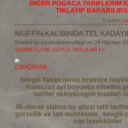
DIGER POGACA TARIFLERIM I
TIKLAYIP BAKABILIRS
Etiketler:
Ha
MUFFIN KALIBINDA TEL KADAYIF
Posted by keskinlininmutfagi on 29 Haziran 20
SERBETLI VE SÜTLÜ TATLILAR
|
∞
Sevgili Takipcilerim hepinize hayi
Ramazan ayi boyunca elimden ge
tarifler
ekleyecegim insallah ta
Ilk olarak sizlere bu güzel tatli tarif
görsellik ve tad muhtesem , sevgili 
icin tesekkürler