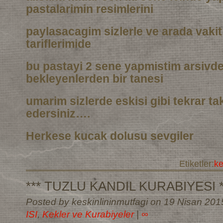
pastalarimin resimlerini
paylasacagim sizlerle ve arada vaki
tariflerimide
bu pastayi 2 sene yapmistim arsivd
bekleyenlerden bir tanesi
umarim sizlerde eskisi gibi tekrar t
edersiniz….
Herkese kucak dolusu sevgiler
Etiketler:
k
*** TUZLU KANDIL KURABIYESI *
Posted by keskinlininmutfagi on 19 Nisan 201
ISI
,
Kekler ve Kurabiyeler
|
∞