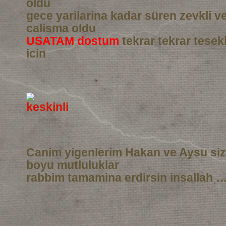
oldu
gece yarilarina kadar süren zevkli 
calisma oldu
USATAM dostum
tekrar tekrar tesek
icin
Canim yigenlerim Hakan ve Aysu si
boyu mutluluklar
rabbim tamamina erdirsin insallah …