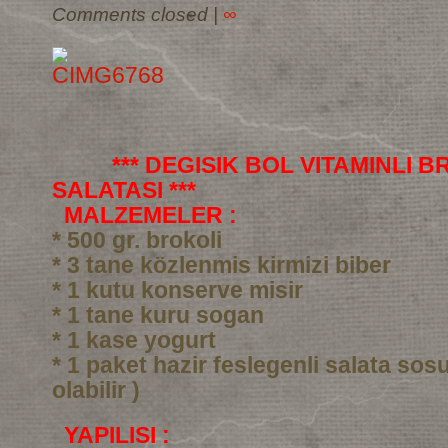
Comments closed
|
∞
*** DEGISIK BOL VITAMINLI 
SALATASI ***
MALZEMELER :
* 500 gr. brokoli
* 3 tane közlenmis kirmizi biber
* 1 kutu konserve misir
* 1 tane kuru sogan
* 1 kase yogurt
* 1 paket hazir feslegenli salata sos
olabilir )
YAPILISI :