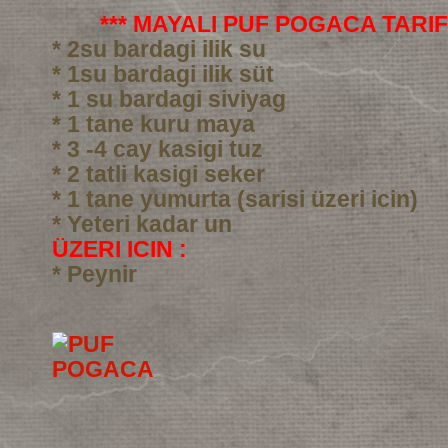
*** MAYALI PUF POGACA TARIFI
* 2su bardagi ilik su
* 1su bardagi ilik süt
* 1 su bardagi siviyag
* 1 tane kuru maya
* 3 -4 cay kasigi tuz
* 2 tatli kasigi seker
* 1 tane yumurta (sarisi üzeri icin)
* Yeteri kadar un
ÜZERI ICIN :
* Peynir