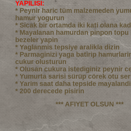
YAPILISI:
* Peynir haric tüm malzemeden yumu
hamur yogurun
* Sicak bir ortamda iki kati olana ka
* Mayalanan hamurdan pinpon topu
bezeler yapin
* Yaglanmis tepsiye aralikla dizin
* Parmaginizi yaga batirip hamurlarin
cukur olusturun
* Olusan cukura istediginiz peynir c
* Yumurta sarisi sürüp cörek otu ser
* Yarim saat daha tepside mayalandi
* 200 derecede pisirin
*** AFIYET OLSUN ***