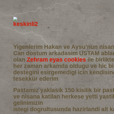
Yigenlerim Hakan ve Aysu’nun nisan
Can dostum arkadasim USTAM abla
olan
Zehram eyas cookies
ile birlikt
her zaman arkamda oldugu ve hic b
destegini esirgemedigi icin kendisi
tesekkür ederim
Pastamiz yaklasik 150 kisilik bir pas
ve nisana katilan herkese yetti yasti
gelinimizin
istegi dogrultusunda hazirlandi alt 