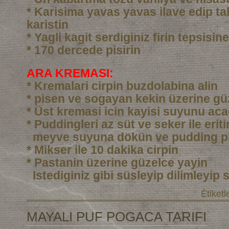
* Karisima yavas yavas ilave edip ta
karistin
* Yagli kagit serdiginiz firin tepsisi
* 170 dercede pisirin
ARA KREMASI:
* Kremalari cirpin buzdolabina alin
* pisen ve sogayan kekin üzerine gü
* Üst kremasi icin kayisi suyunu aca
* Puddingleri az süt ve seker ile eri
meyve suyuna dökün ve pudding pi
* Mikser ile 10 dakika cirpin
* Pastanin üzerine güzelce yayin
Istediginiz gibi süsleyip dilimleyip 
Etiketl
MAYALI PUF POGACA TARIFI