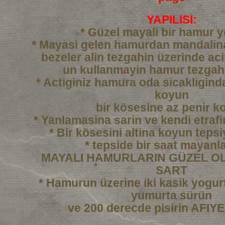
YAPILISI:
* Güzel mayali bir hamur 
* Mayasi gelen hamurdan mandali
bezeler alin tezgahin üzerinde ac
un kullanmayin hamur tezgah
* Actiginiz hamura oda sicakligind
koyun
bir kösesine az penir k
* Yanlamasina sarin ve kendi etraf
* Bir kösesini altina koyun tepsi
* tepside bir saat mayanl
MAYALI HAMURLARIN GÜZEL OL
SART
* Hamurun üzerine iki kasik yogurtl
yumurta sürün
ve 200 derecde pisirin AFI