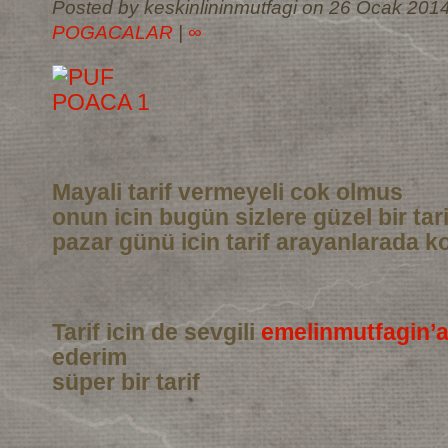
Posted by keskinlininmutfagi on 26 Ocak 2014
POGACALAR
|
∞
Mayali tarif vermeyeli cok olmus
onun icin bugün sizlere güzel bir tar
pazar günü icin tarif arayanlarada ko
Tarif icin de sevgili
emelinmutfagin’
ederim
süper bir tarif