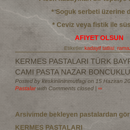
* Soguk serbeti üzerine
* Ceviz veya fistik ile sü
AFIYET OLSUN
Etiketler:
kadayif tatlisi
,
ramaz
KERMES PASTALARI TÜRK BAYR
CAMI PASTA NAZAR BONCUKLU
Posted by keskinlininmutfagi on 15 Haziran 2
Pastalar
with Comments closed
|
∞
Arsivimde bekleyen pastalardan gö
KERMES PASTALARI