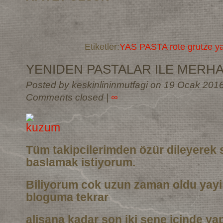
Etiketler:
YAS PASTA rote grutze y
YENIDEN PASTALAR ILE MERH
Posted by keskinlininmutfagi on 19 Ocak 201
Comments closed
|
∞
Tüm takipcilerimden özür dileyerek 
baslamak istiyorum.
Biliyorum cok uzun zaman oldu yay
bloguma tekrar
alisana kadar son iki sene icinde ya