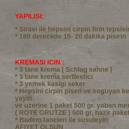
YAPILISI:
* Sirasi ile hepsini cirpin firin tepsi
* 180 derecede 15- 20 dakika pisirin
KREMASI ICIN :
* 3 tane krema ( Schlag sahne )
* 3 tane krema sertlestici
* 3 yemek kasigi seker
* Hepsini cirpin pisen ve soguyan ke
yayin
ve uzerine 1 paket 500 gr. yaban me
( ROTE GRUTZE ) 500 gr, hazir pake
* Badem taneleri ile susuleyin
AFIYET OLSUN