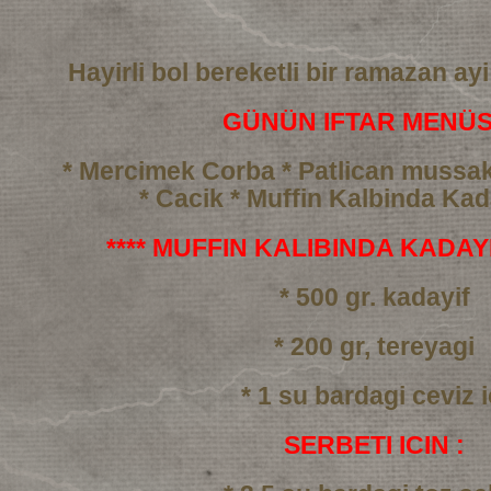
Hayirli bol bereketli bir ramazan ayi
GÜNÜN IFTAR MENÜS
* Mercimek Corba
* Patlican mussa
* Cacik
* Muffin Kalbinda Kada
**** MUFFIN KALIBINDA KADAYIF
* 500 gr. kadayif
* 200 gr, tereyagi
* 1 su bardagi ceviz i
SERBETI ICIN :