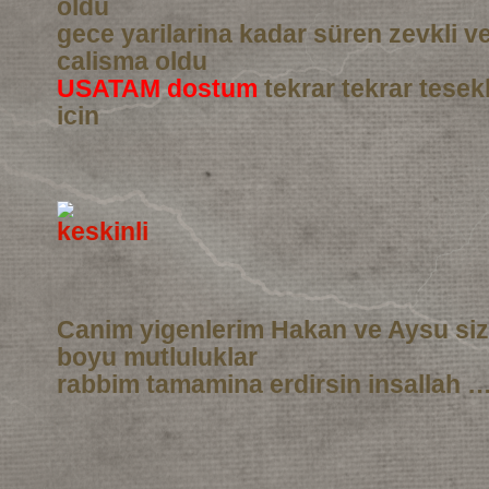
oldu
gece yarilarina kadar süren zevkli 
calisma oldu
USATAM dostum
tekrar tekrar tesek
icin
Canim yigenlerim Hakan ve Aysu si
boyu mutluluklar
rabbim tamamina erdirsin insallah …