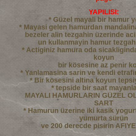
YAPILISI:
* Güzel mayali bir hamur 
* Mayasi gelen hamurdan mandali
bezeler alin tezgahin üzerinde ac
un kullanmayin hamur tezgah
* Actiginiz hamura oda sicakligind
koyun
bir kösesine az penir k
* Yanlamasina sarin ve kendi etraf
* Bir kösesini altina koyun tepsi
* tepside bir saat mayanl
MAYALI HAMURLARIN GÜZEL OL
SART
* Hamurun üzerine iki kasik yogurtl
yumurta sürün
ve 200 derecde pisirin AFI