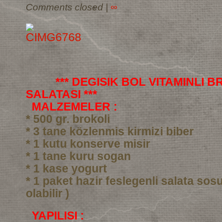
Comments closed
|
∞
*** DEGISIK BOL VITAMINLI 
SALATASI ***
MALZEMELER :
* 500 gr. brokoli
* 3 tane közlenmis kirmizi biber
* 1 kutu konserve misir
* 1 tane kuru sogan
* 1 kase yogurt
* 1 paket hazir feslegenli salata sos
olabilir )
YAPILISI :