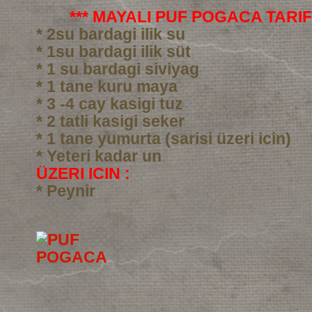
*** MAYALI PUF POGACA TARIFI
* 2su bardagi ilik su
* 1su bardagi ilik süt
* 1 su bardagi siviyag
* 1 tane kuru maya
* 3 -4 cay kasigi tuz
* 2 tatli kasigi seker
* 1 tane yumurta (sarisi üzeri icin)
* Yeteri kadar un
ÜZERI ICIN :
* Peynir