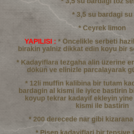
* 3,5 su bardagi toz se
* 3,5 su bardagi su
* Ceyrek limon
YAPILISI :
* Öncelikle serbeti haz
birakin yalniz dikkat edin
koyu bir 
* Kadayiflara tezgaha alin üzerine er
dökün
ve elinizle parcalayarak g
* 12li muffin kalibina bir tutam k
bardagin al kismi
ile iyice bastirin b
koyup tekrar kadayif ekleyin
yine
kismi ile bastirin
* 200 derecede nar gibi kizarana
* Pisen kadayiflari bir tepsiye 