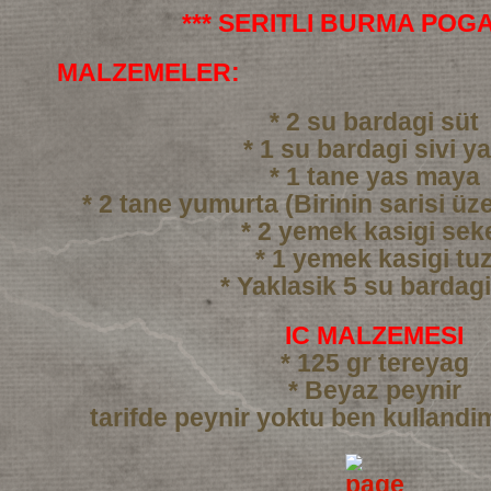
*** SERITLI BURMA POGA
MALZEMELER:
* 2 su bardagi süt
* 1 su bardagi sivi y
* 1 tane yas maya
* 2 tane yumurta (Birinin sarisi üze
* 2 yemek kasigi sek
* 1 yemek kasigi tu
* Yaklasik 5 su bardag
IC MALZEMESI
* 125 gr tereyag
* Beyaz peynir
tarifde peynir yoktu ben kullandi