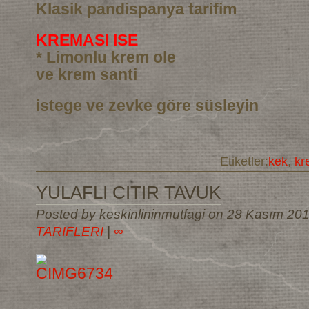
Klasik pandispanya tarifim
KREMASI ISE
* Limonlu krem ole
ve krem santi
istege ve zevke göre süsleyin
Etiketler:
kek
,
kr
YULAFLI CITIR TAVUK
Posted by keskinlininmutfagi on 28 Kasım 20
TARIFLERI
|
∞