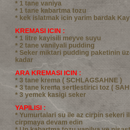
* 1 tane vaniya
* 1 tane kabartma tozu
* kek islatmak icin yarim bardak Kay
KREMASI ICIN :
* 1 litre kayisili meyve suyu
* 2 tane vanilyali pudding
* Seker miktari pudding paketinin üz
kadar
ARA KREMASI ICIN :
* 3 tane krema ( SCHLAGSAHNE )
* 3 tane krema sertlestirici toz ( SA
* 3 yemek kasigi seker
YAPILISI :
* Yumurtalari su ile az cirpin sekeri i
cirpmaya devam edin
* Un kabartma tozu vanilya ve nisast