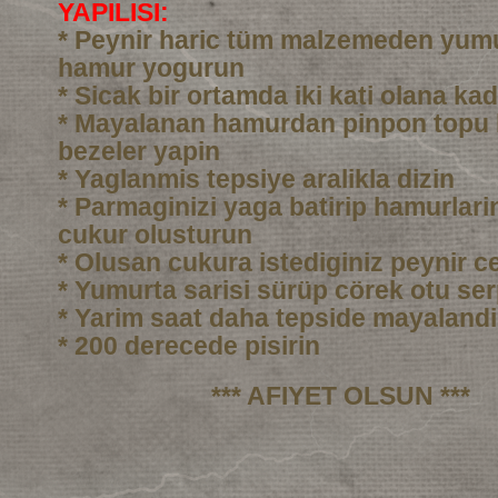
YAPILISI:
* Peynir haric tüm malzemeden yumu
hamur yogurun
* Sicak bir ortamda iki kati olana ka
* Mayalanan hamurdan pinpon topu
bezeler yapin
* Yaglanmis tepsiye aralikla dizin
* Parmaginizi yaga batirip hamurlarin
cukur olusturun
* Olusan cukura istediginiz peynir c
* Yumurta sarisi sürüp cörek otu ser
* Yarim saat daha tepside mayalandi
* 200 derecede pisirin
*** AFIYET OLSUN ***