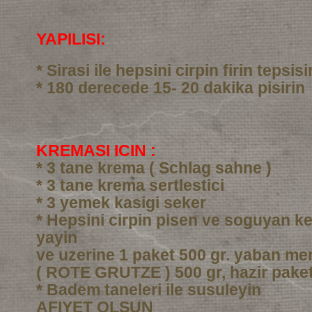
YAPILISI:
* Sirasi ile hepsini cirpin firin tepsi
* 180 derecede 15- 20 dakika pisirin
KREMASI ICIN :
* 3 tane krema ( Schlag sahne )
* 3 tane krema sertlestici
* 3 yemek kasigi seker
* Hepsini cirpin pisen ve soguyan ke
yayin
ve uzerine 1 paket 500 gr. yaban me
( ROTE GRUTZE ) 500 gr, hazir pake
* Badem taneleri ile susuleyin
AFIYET OLSUN