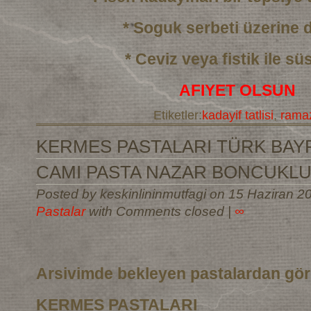
* Soguk serbeti üzerine
* Ceviz veya fistik ile sü
AFIYET OLSUN
Etiketler:
kadayif tatlisi
,
ramaz
KERMES PASTALARI TÜRK BAYR
CAMI PASTA NAZAR BONCUKLU
Posted by keskinlininmutfagi on 15 Haziran 2
Pastalar
with Comments closed
|
∞
Arsivimde bekleyen pastalardan gö
KERMES PASTALARI