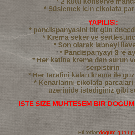
* 2 kutu konserve mand
* Süslemek icin cikolata par
YAPILISI:
* pandispanyasini bir gün önced
* Krema seker ve sertlestiric
* Son olarak labneyi ilav
* Pandispanyayi 3 ‘e ay
* Her katina krema dan sürün 
serpistirin
* Her tarafini kalan krema ile gü
* Kenarlarini cikolata parcalari
üzerinide istediginiz gibi 
ISTE SIZE MUHTESEM BIR DOGUM
Etiketler:
dogum günü pa