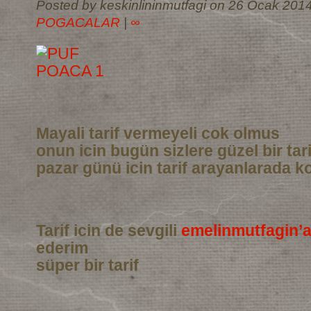
Posted by keskinlininmutfagi on 26 Ocak 2014
POGACALAR
|
∞
Mayali tarif vermeyeli cok olmus
onun icin bugün sizlere güzel bir tar
pazar günü icin tarif arayanlarada ko
Tarif icin de sevgili
emelinmutfagin’
ederim
süper bir tarif