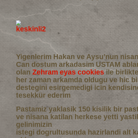
Yigenlerim Hakan ve Aysu’nun nisan
Can dostum arkadasim USTAM abla
olan
Zehram eyas cookies
ile birlikt
her zaman arkamda oldugu ve hic b
destegini esirgemedigi icin kendisi
tesekkür ederim
Pastamiz yaklasik 150 kisilik bir pas
ve nisana katilan herkese yetti yasti
gelinimizin
istegi dogrultusunda hazirlandi alt 