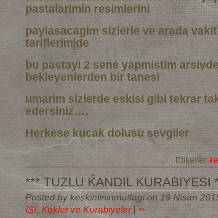
pastalarimin resimlerini
paylasacagim sizlerle ve arada vaki
tariflerimide
bu pastayi 2 sene yapmistim arsivd
bekleyenlerden bir tanesi
umarim sizlerde eskisi gibi tekrar t
edersiniz….
Herkese kucak dolusu sevgiler
Etiketler:
k
*** TUZLU KANDIL KURABIYESI *
Posted by keskinlininmutfagi on 19 Nisan 201
ISI
,
Kekler ve Kurabiyeler
|
∞