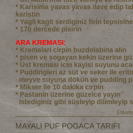
* Karisima yavas yavas ilave edip ta
karistin
* Yagli kagit serdiginiz firin tepsisi
* 170 dercede pisirin
ARA KREMASI:
* Kremalari cirpin buzdolabina alin
* pisen ve sogayan kekin üzerine gü
* Üst kremasi icin kayisi suyunu aca
* Puddingleri az süt ve seker ile eri
meyve suyuna dökün ve pudding pi
* Mikser ile 10 dakika cirpin
* Pastanin üzerine güzelce yayin
Istediginiz gibi süsleyip dilimleyip 
Etiketl
MAYALI PUF POGACA TARIFI