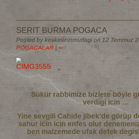
SERIT BURMA POGACA
Posted by keskinlininmutfagi on 12 Temmuz 2
POGACALAR
|
∞
Sükür rabbimize bizlere böyle g
verdigi icin …
Yine sevgili Cahide jibek’de görüp de
sahur icin icin enfes olur denemeni
ben malzemede ufak defek degisi