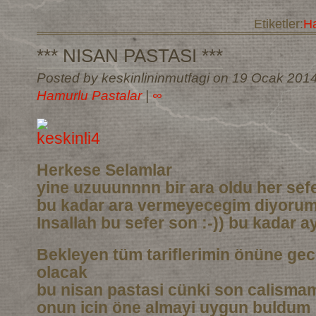
Etiketler:
Ha
*** NISAN PASTASI ***
Posted by keskinlininmutfagi on 19 Ocak 201
Hamurlu Pastalar
|
∞
Herkese Selamlar
yine uzuuunnnn bir ara oldu her sef
bu kadar ara vermeyecegim diyoru
Insallah bu sefer son :-)) bu kadar a
Bekleyen tüm tariflerimin önüne gec
olacak
bu nisan pastasi cünki son calismam
onun icin öne almayi uygun buldum