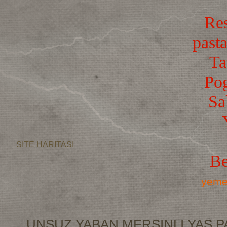
Res
pasta
Ta
Po
Sa
SITE HARITASI
Be
yemek
UNSUZ YABAN MERSINLI YAS P