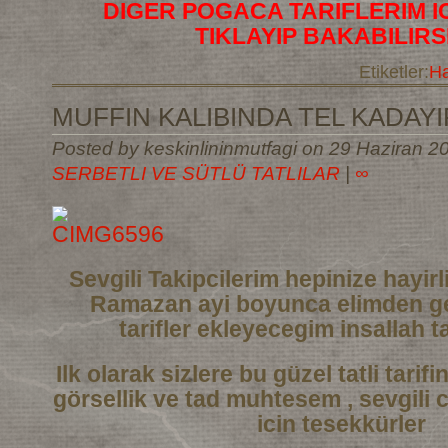
DIGER POGACA TARIFLERIM I
TIKLAYIP BAKABILIRS
Etiketler:
Ha
MUFFIN KALIBINDA TEL KADAYIF
Posted by keskinlininmutfagi on 29 Haziran 20
SERBETLI VE SÜTLÜ TATLILAR
|
∞
Sevgili Takipcilerim hepinize hayi
Ramazan ayi boyunca elimden ge
tarifler
ekleyecegim insallah ta
Ilk olarak sizlere bu güzel tatli tarif
görsellik ve tad muhtesem , sevgili 
icin tesekkürler