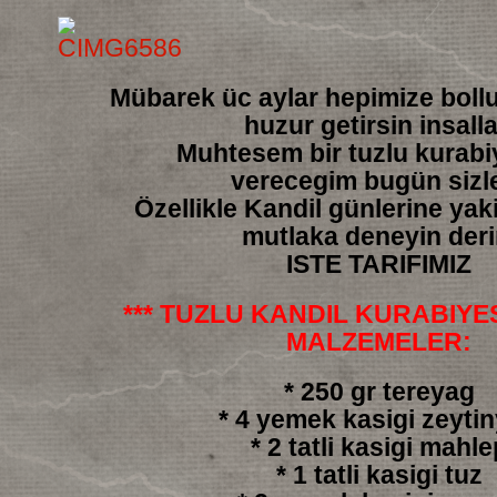
Mübarek üc aylar hepimize boll
huzur getirsin insall
Muhtesem bir tuzlu kurabiy
verecegim bugün sizl
Özellikle Kandil günlerine yakis
mutlaka deneyin der
ISTE TARIFIMIZ
*** TUZLU KANDIL KURABIYESI
MALZEMELER:
* 250 gr tereyag
* 4 yemek kasigi zeyti
* 2 tatli kasigi mahle
* 1 tatli kasigi tuz