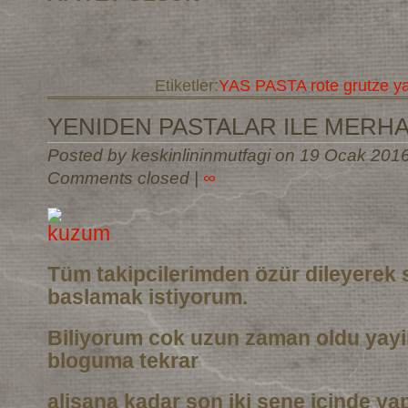
Etiketler:
YAS PASTA rote grutze y
YENIDEN PASTALAR ILE MERH
Posted by keskinlininmutfagi on 19 Ocak 201
Comments closed
|
∞
Tüm takipcilerimden özür dileyerek 
baslamak istiyorum.
Biliyorum cok uzun zaman oldu yay
bloguma tekrar
alisana kadar son iki sene icinde ya