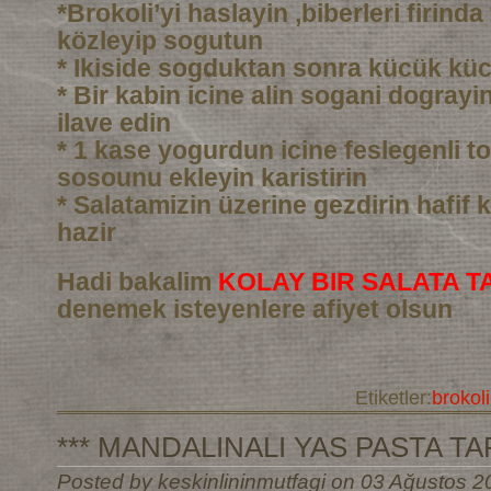
*Brokoli’yi haslayin ,biberleri firind
közleyip sogutun
* Ikiside sogduktan sonra kücük kü
* Bir kabin icine alin sogani dograyin 
ilave edin
* 1 kase yogurdun icine feslegenli to
sosounu ekleyin karistirin
* Salatamizin üzerine gezdirin hafif k
hazir
Hadi bakalim
KOLAY BIR SALATA TA
denemek isteyenlere afiyet olsun
Etiketler:
brokoli
*** MANDALINALI YAS PASTA TARI
Posted by keskinlininmutfagi on 03 Ağustos 2