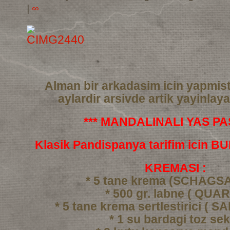
|
∞
Alman bir arkadasim icin yapmis
aylardir arsivde artik yayinlay
*** MANDALINALI YAS PAS
Klasik Pandispanya tarifim icin 
KREMASI :
* 5 tane krema (SCHAGS
* 500 gr. labne ( QUAR
* 5 tane krema sertlestirici ( 
* 1 su bardagi toz se