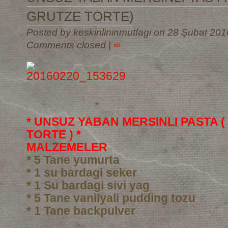
GRUTZE TORTE)
Posted by keskinlininmutfagi on 28 Şubat 201
Comments closed
|
∞
* UNSUZ YABAN MERSINLI PASTA 
TORTE ) *
MALZEMELER
* 5 Tane yumurta
* 1 su bardagi seker
* 1 Su bardagi sivi yag
* 5 Tane vanilyali pudding tozu
* 1 Tane backpulver