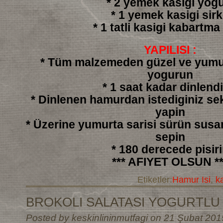
* 2 yemek kasigi yogu
* 1 yemek kasigi sir
* 1 tatli kasigi kabartma
YAPILISI :
* Tüm malzemeden güzel ve yumu
yogurun
* 1 saat kadar dinlendi
* Dinlenen hamurdan istediginiz sek
yapin
* Üzerine yumurta sarisi sürün sus
sepin
* 180 derecede pisir
*** AFIYET OLSUN **
Etiketler:
Hamur Isi
,
k
BROKOLI SALATASI YOGURTLU
Posted by keskinlininmutfagi on 21 Şubat 201