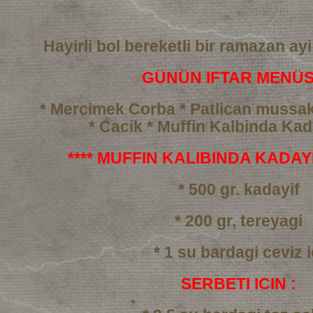
Hayirli bol bereketli bir ramazan ayi
GÜNÜN IFTAR MENÜS
* Mercimek Corba
* Patlican mussa
* Cacik
* Muffin Kalbinda Kada
**** MUFFIN KALIBINDA KADAYIF
* 500 gr. kadayif
* 200 gr, tereyagi
* 1 su bardagi ceviz i
SERBETI ICIN :