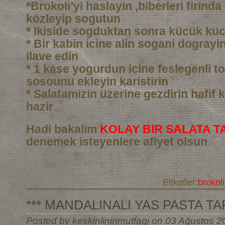
*Brokoli’yi haslayin ,biberleri firind
közleyip sogutun
* Ikiside sogduktan sonra kücük kü
* Bir kabin icine alin sogani dograyin 
ilave edin
* 1 kase yogurdun icine feslegenli to
sosounu ekleyin karistirin
* Salatamizin üzerine gezdirin hafif k
hazir
Hadi bakalim
KOLAY BIR SALATA TA
denemek isteyenlere afiyet olsun
Etiketler:
brokoli
*** MANDALINALI YAS PASTA TARI
Posted by keskinlininmutfagi on 03 Ağustos 2