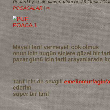
Posted by keskinlininmutfagi on 26 Ocak 2014
POGACALAR
|
∞
Mayali tarif vermeyeli cok olmus
onun icin bugün sizlere güzel bir tar
pazar günü icin tarif arayanlarada ko
Tarif icin de sevgili
emelinmutfagin’
ederim
süper bir tarif