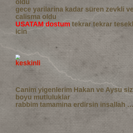
oldu
gece yarilarina kadar süren zevkli 
calisma oldu
USATAM dostum
tekrar tekrar tesek
icin
Canim yigenlerim Hakan ve Aysu si
boyu mutluluklar
rabbim tamamina erdirsin insallah …