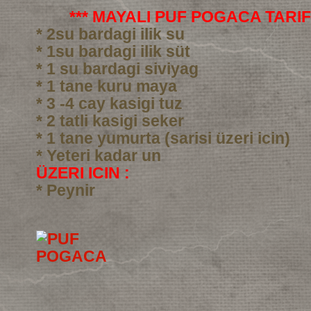
*** MAYALI PUF POGACA TARIFI
* 2su bardagi ilik su
* 1su bardagi ilik süt
* 1 su bardagi siviyag
* 1 tane kuru maya
* 3 -4 cay kasigi tuz
* 2 tatli kasigi seker
* 1 tane yumurta (sarisi üzeri icin)
* Yeteri kadar un
ÜZERI ICIN :
* Peynir