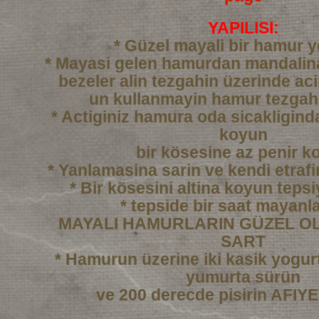
YAPILISI:
* Güzel mayali bir hamur 
* Mayasi gelen hamurdan mandali
bezeler alin tezgahin üzerinde ac
un kullanmayin hamur tezgah
* Actiginiz hamura oda sicakligind
koyun
bir kösesine az penir k
* Yanlamasina sarin ve kendi etraf
* Bir kösesini altina koyun tepsi
* tepside bir saat mayanl
MAYALI HAMURLARIN GÜZEL OL
SART
* Hamurun üzerine iki kasik yogurtl
yumurta sürün
ve 200 derecde pisirin AFI