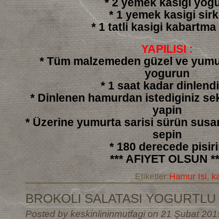
* 2 yemek kasigi yogu
* 1 yemek kasigi sir
* 1 tatli kasigi kabartma
YAPILISI :
* Tüm malzemeden güzel ve yumu
yogurun
* 1 saat kadar dinlendi
* Dinlenen hamurdan istediginiz sek
yapin
* Üzerine yumurta sarisi sürün sus
sepin
* 180 derecede pisir
*** AFIYET OLSUN **
Etiketler:
Hamur Isi
,
k
BROKOLI SALATASI YOGURTLU
Posted by keskinlininmutfagi on 21 Şubat 201