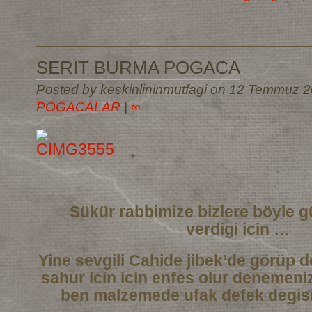
SERIT BURMA POGACA
Posted by keskinlininmutfagi on 12 Temmuz 2
POGACALAR
|
∞
Sükür rabbimize bizlere böyle g
verdigi icin …
Yine sevgili Cahide jibek’de görüp de
sahur icin icin enfes olur denemeni
ben malzemede ufak defek degisi