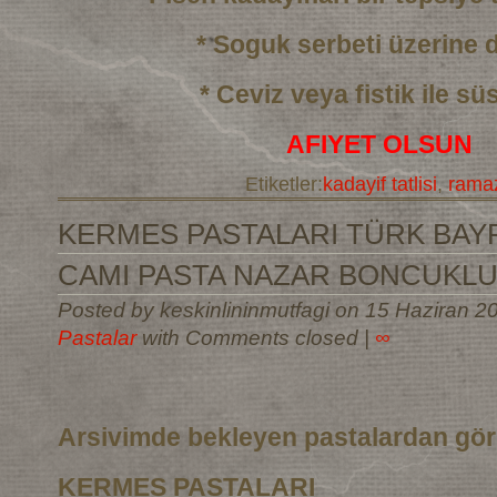
* Soguk serbeti üzerine
* Ceviz veya fistik ile sü
AFIYET OLSUN
Etiketler:
kadayif tatlisi
,
ramaz
KERMES PASTALARI TÜRK BAYR
CAMI PASTA NAZAR BONCUKLU
Posted by keskinlininmutfagi on 15 Haziran 2
Pastalar
with Comments closed
|
∞
Arsivimde bekleyen pastalardan gö
KERMES PASTALARI