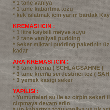
* 1 tane vaniya
* 1 tane kabartma tozu
* kek islatmak icin yarim bardak Kay
KREMASI ICIN :
* 1 litre kayisili meyve suyu
* 2 tane vanilyali pudding
* Seker miktari pudding paketinin üz
kadar
ARA KREMASI ICIN :
* 3 tane krema ( SCHLAGSAHNE )
* 3 tane krema sertlestirici toz ( SA
* 3 yemek kasigi seker
YAPILISI :
* Yumurtalari su ile az cirpin sekeri i
cirpmaya devam edin
* Un kabartma tozu vanilya ve nisast