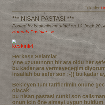
Etiketler:
Ha
*** NISAN PASTASI ***
Posted by keskinlininmutfagi on 19 Ocak 201
Hamurlu Pastalar
|
∞
Herkese Selamlar
yine uzuuunnnn bir ara oldu her sef
bu kadar ara vermeyecegim diyoru
Insallah bu sefer son :-)) bu kadar a
Bekleyen tüm tariflerimin önüne gec
olacak
bu nisan pastasi cünki son calismam
onun icin öne almayi uygun buldum