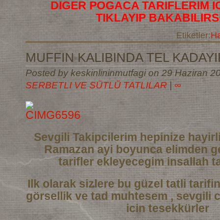
DIGER POGACA TARIFLERIM I
TIKLAYIP BAKABILIRS
Etiketler:
Ha
MUFFIN KALIBINDA TEL KADAYIF
Posted by keskinlininmutfagi on 29 Haziran 20
SERBETLI VE SÜTLÜ TATLILAR
|
∞
Sevgili Takipcilerim hepinize hayi
Ramazan ayi boyunca elimden ge
tarifler
ekleyecegim insallah ta
Ilk olarak sizlere bu güzel tatli tarif
görsellik ve tad muhtesem , sevgili 
icin tesekkürler