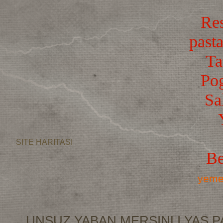
Res
pasta
Ta
Po
Sa
SITE HARITASI
Be
yemek
UNSUZ YABAN MERSINLI YAS P