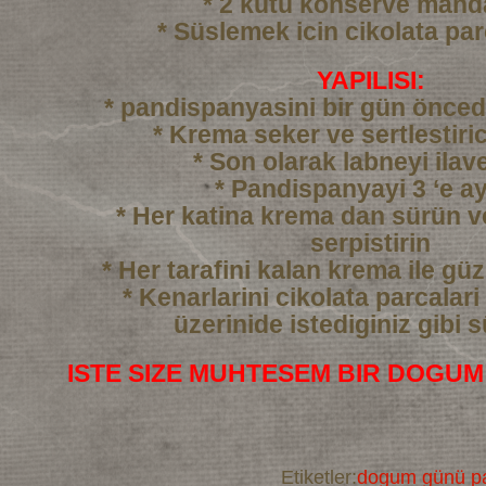
* 2 kutu konserve mand
* Süslemek icin cikolata par
YAPILISI:
* pandispanyasini bir gün önced
* Krema seker ve sertlestiric
* Son olarak labneyi ilav
* Pandispanyayi 3 ‘e ay
* Her katina krema dan sürün 
serpistirin
* Her tarafini kalan krema ile gü
* Kenarlarini cikolata parcalari
üzerinide istediginiz gibi 
ISTE SIZE MUHTESEM BIR DOGUM
Etiketler:
dogum günü pa