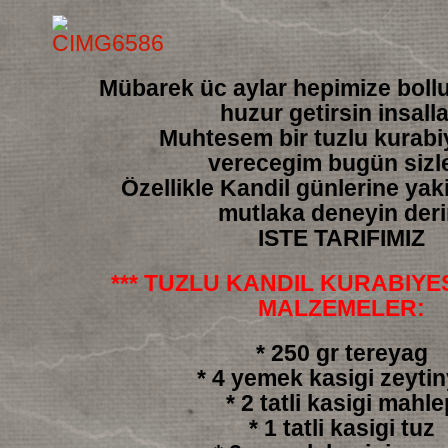
Mübarek üc aylar hepimize boll
huzur getirsin insall
Muhtesem bir tuzlu kurabiy
verecegim bugün sizl
Özellikle Kandil günlerine yakis
mutlaka deneyin der
ISTE TARIFIMIZ
*** TUZLU KANDIL KURABIYESI
MALZEMELER:
* 250 gr tereyag
* 4 yemek kasigi zeyti
* 2 tatli kasigi mahle
* 1 tatli kasigi tuz