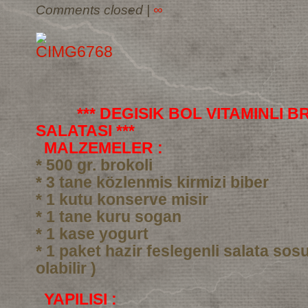
Comments closed
|
∞
*** DEGISIK BOL VITAMINLI 
SALATASI ***
MALZEMELER :
* 500 gr. brokoli
* 3 tane közlenmis kirmizi biber
* 1 kutu konserve misir
* 1 tane kuru sogan
* 1 kase yogurt
* 1 paket hazir feslegenli salata sos
olabilir )
YAPILISI :