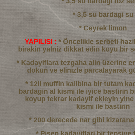
* 3,5 su bardagi toz se
* 3,5 su bardagi su
* Ceyrek limon
YAPILISI :
* Öncelikle serbeti haz
birakin yalniz dikkat edin
koyu bir 
* Kadayiflara tezgaha alin üzerine er
dökün
ve elinizle parcalayarak g
* 12li muffin kalibina bir tutam k
bardagin al kismi
ile iyice bastirin b
koyup tekrar kadayif ekleyin
yine
kismi ile bastirin
* 200 derecede nar gibi kizarana
* Pisen kadayiflari bir tepsiye 