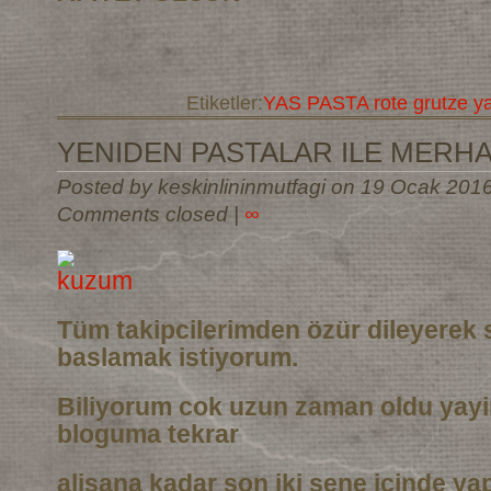
Etiketler:
YAS PASTA rote grutze y
YENIDEN PASTALAR ILE MERH
Posted by keskinlininmutfagi on 19 Ocak 201
Comments closed
|
∞
Tüm takipcilerimden özür dileyerek 
baslamak istiyorum.
Biliyorum cok uzun zaman oldu yay
bloguma tekrar
alisana kadar son iki sene icinde ya