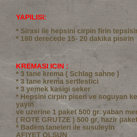
YAPILISI:
* Sirasi ile hepsini cirpin firin tepsi
* 180 derecede 15- 20 dakika pisirin
KREMASI ICIN :
* 3 tane krema ( Schlag sahne )
* 3 tane krema sertlestici
* 3 yemek kasigi seker
* Hepsini cirpin pisen ve soguyan ke
yayin
ve uzerine 1 paket 500 gr. yaban me
( ROTE GRUTZE ) 500 gr, hazir pake
* Badem taneleri ile susuleyin
AFIYET OLSUN