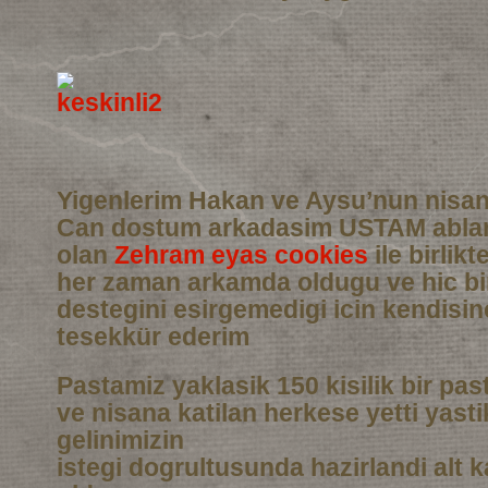
Yigenlerim Hakan ve Aysu’nun nisan
Can dostum arkadasim USTAM abla
olan
Zehram eyas cookies
ile birlikt
her zaman arkamda oldugu ve hic b
destegini esirgemedigi icin kendisi
tesekkür ederim
Pastamiz yaklasik 150 kisilik bir pas
ve nisana katilan herkese yetti yasti
gelinimizin
istegi dogrultusunda hazirlandi alt 