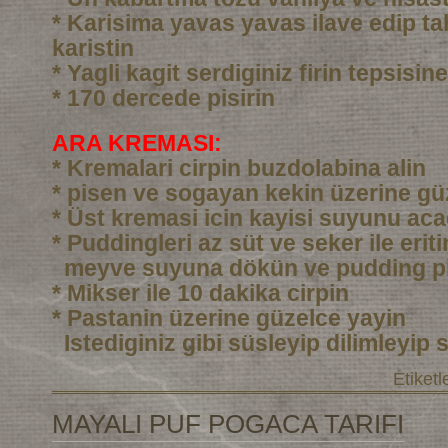
* Karisima yavas yavas ilave edip ta
karistin
* Yagli kagit serdiginiz firin tepsisi
* 170 dercede pisirin
ARA KREMASI:
* Kremalari cirpin buzdolabina alin
* pisen ve sogayan kekin üzerine gü
* Üst kremasi icin kayisi suyunu aca
* Puddingleri az süt ve seker ile eri
meyve suyuna dökün ve pudding pi
* Mikser ile 10 dakika cirpin
* Pastanin üzerine güzelce yayin
Istediginiz gibi süsleyip dilimleyip 
Etiketl
MAYALI PUF POGACA TARIFI