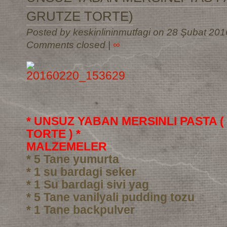
GRUTZE TORTE)
Posted by keskinlininmutfagi on 28 Şubat 201
Comments closed
|
∞
* UNSUZ YABAN MERSINLI PASTA 
TORTE ) *
MALZEMELER
* 5 Tane yumurta
* 1 su bardagi seker
* 1 Su bardagi sivi yag
* 5 Tane vanilyali pudding tozu
* 1 Tane backpulver