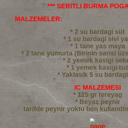
*** SERITLI BURMA POGA
MALZEMELER:
* 2 su bardagi süt
* 1 su bardagi sivi y
* 1 tane yas maya
* 2 tane yumurta (Birinin sarisi üze
* 2 yemek kasigi sek
* 1 yemek kasigi tu
* Yaklasik 5 su bardag
IC MALZEMESI
* 125 gr tereyag
* Beyaz peynir
tarifde peynir yoktu ben kullandi