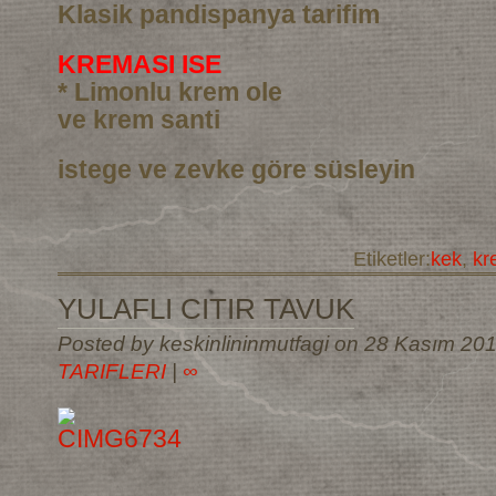
Klasik pandispanya tarifim
KREMASI ISE
* Limonlu krem ole
ve krem santi
istege ve zevke göre süsleyin
Etiketler:
kek
,
kr
YULAFLI CITIR TAVUK
Posted by keskinlininmutfagi on 28 Kasım 20
TARIFLERI
|
∞