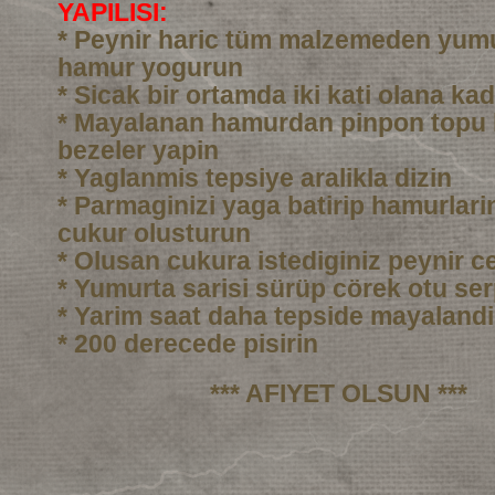
YAPILISI:
* Peynir haric tüm malzemeden yumu
hamur yogurun
* Sicak bir ortamda iki kati olana ka
* Mayalanan hamurdan pinpon topu
bezeler yapin
* Yaglanmis tepsiye aralikla dizin
* Parmaginizi yaga batirip hamurlarin
cukur olusturun
* Olusan cukura istediginiz peynir c
* Yumurta sarisi sürüp cörek otu ser
* Yarim saat daha tepside mayalandi
* 200 derecede pisirin
*** AFIYET OLSUN ***