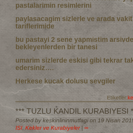
pastalarimin resimlerini
paylasacagim sizlerle ve arada vaki
tariflerimide
bu pastayi 2 sene yapmistim arsivd
bekleyenlerden bir tanesi
umarim sizlerde eskisi gibi tekrar t
edersiniz….
Herkese kucak dolusu sevgiler
Etiketler:
k
*** TUZLU KANDIL KURABIYESI *
Posted by keskinlininmutfagi on 19 Nisan 201
ISI
,
Kekler ve Kurabiyeler
|
∞