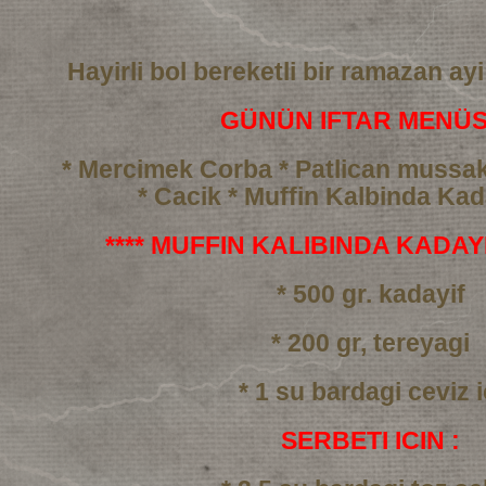
Hayirli bol bereketli bir ramazan ayi
GÜNÜN IFTAR MENÜS
* Mercimek Corba
* Patlican mussa
* Cacik
* Muffin Kalbinda Kada
**** MUFFIN KALIBINDA KADAYIF
* 500 gr. kadayif
* 200 gr, tereyagi
* 1 su bardagi ceviz i
SERBETI ICIN :