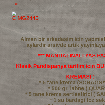
|
∞
Alman bir arkadasim icin yapmis
aylardir arsivde artik yayinlay
*** MANDALINALI YAS PAS
Klasik Pandispanya tarifim icin 
KREMASI :
* 5 tane krema (SCHAGS
* 500 gr. labne ( QUAR
* 5 tane krema sertlestirici ( 
* 1 su bardagi toz se