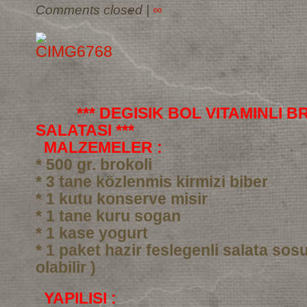
Comments closed
|
∞
*** DEGISIK BOL VITAMINLI 
SALATASI ***
MALZEMELER :
* 500 gr. brokoli
* 3 tane közlenmis kirmizi biber
* 1 kutu konserve misir
* 1 tane kuru sogan
* 1 kase yogurt
* 1 paket hazir feslegenli salata sos
olabilir )
YAPILISI :