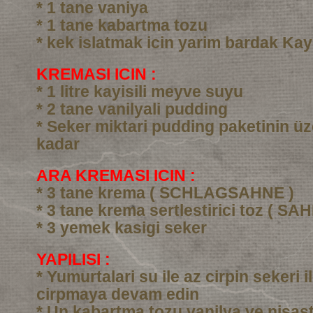
* 1 tane vaniya
* 1 tane kabartma tozu
* kek islatmak icin yarim bardak Kay
KREMASI ICIN :
* 1 litre kayisili meyve suyu
* 2 tane vanilyali pudding
* Seker miktari pudding paketinin üz
kadar
ARA KREMASI ICIN :
* 3 tane krema ( SCHLAGSAHNE )
* 3 tane krema sertlestirici toz ( SA
* 3 yemek kasigi seker
YAPILISI :
* Yumurtalari su ile az cirpin sekeri i
cirpmaya devam edin
* Un kabartma tozu vanilya ve nisast