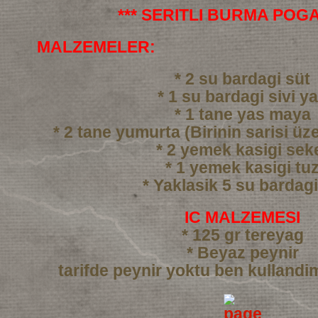
*** SERITLI BURMA POGA
MALZEMELER:
* 2 su bardagi süt
* 1 su bardagi sivi y
* 1 tane yas maya
* 2 tane yumurta (Birinin sarisi üze
* 2 yemek kasigi sek
* 1 yemek kasigi tu
* Yaklasik 5 su bardag
IC MALZEMESI
* 125 gr tereyag
* Beyaz peynir
tarifde peynir yoktu ben kullandi