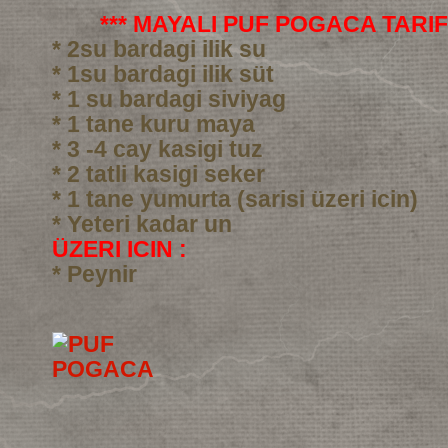
*** MAYALI PUF POGACA TARIFI
* 2su bardagi ilik su
* 1su bardagi ilik süt
* 1 su bardagi siviyag
* 1 tane kuru maya
* 3 -4 cay kasigi tuz
* 2 tatli kasigi seker
* 1 tane yumurta (sarisi üzeri icin)
* Yeteri kadar un
ÜZERI ICIN :
* Peynir