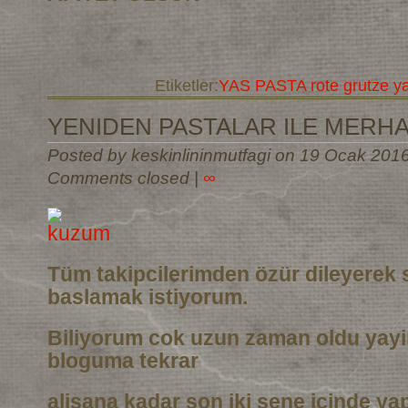
Etiketler:
YAS PASTA rote grutze y
YENIDEN PASTALAR ILE MERH
Posted by keskinlininmutfagi on 19 Ocak 201
Comments closed
|
∞
Tüm takipcilerimden özür dileyerek 
baslamak istiyorum.
Biliyorum cok uzun zaman oldu yay
bloguma tekrar
alisana kadar son iki sene icinde ya