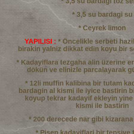
* 3,5 su bardagi toz se
* 3,5 su bardagi su
* Ceyrek limon
YAPILISI :
* Öncelikle serbeti haz
birakin yalniz dikkat edin
koyu bir 
* Kadayiflara tezgaha alin üzerine er
dökün
ve elinizle parcalayarak g
* 12li muffin kalibina bir tutam k
bardagin al kismi
ile iyice bastirin b
koyup tekrar kadayif ekleyin
yine
kismi ile bastirin
* 200 derecede nar gibi kizarana
* Pisen kadayiflari bir tepsiye 