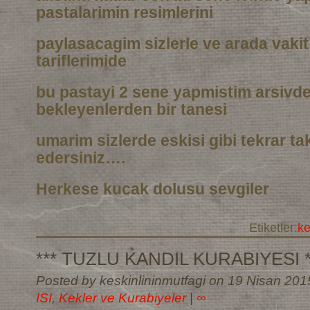
pastalarimin resimlerini
paylasacagim sizlerle ve arada vaki
tariflerimide
bu pastayi 2 sene yapmistim arsivd
bekleyenlerden bir tanesi
umarim sizlerde eskisi gibi tekrar t
edersiniz….
Herkese kucak dolusu sevgiler
Etiketler:
k
*** TUZLU KANDIL KURABIYESI *
Posted by keskinlininmutfagi on 19 Nisan 201
ISI
,
Kekler ve Kurabiyeler
|
∞