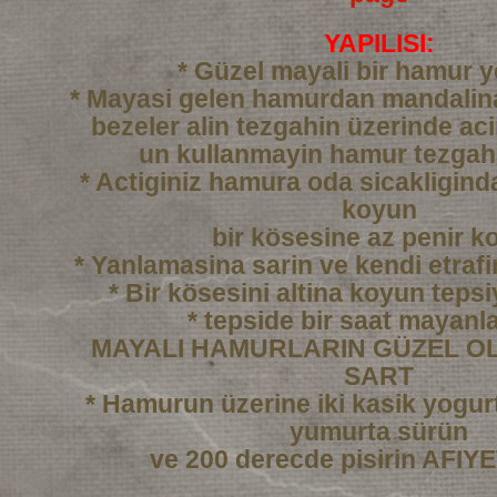
YAPILISI:
* Güzel mayali bir hamur 
* Mayasi gelen hamurdan mandali
bezeler alin tezgahin üzerinde ac
un kullanmayin hamur tezgah
* Actiginiz hamura oda sicakligind
koyun
bir kösesine az penir k
* Yanlamasina sarin ve kendi etraf
* Bir kösesini altina koyun tepsi
* tepside bir saat mayanl
MAYALI HAMURLARIN GÜZEL OL
SART
* Hamurun üzerine iki kasik yogurtl
yumurta sürün
ve 200 derecde pisirin AFI