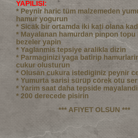
YAPILISI:
* Peynir haric tüm malzemeden yumu
hamur yogurun
* Sicak bir ortamda iki kati olana ka
* Mayalanan hamurdan pinpon topu
bezeler yapin
* Yaglanmis tepsiye aralikla dizin
* Parmaginizi yaga batirip hamurlarin
cukur olusturun
* Olusan cukura istediginiz peynir c
* Yumurta sarisi sürüp cörek otu ser
* Yarim saat daha tepside mayalandi
* 200 derecede pisirin
*** AFIYET OLSUN ***