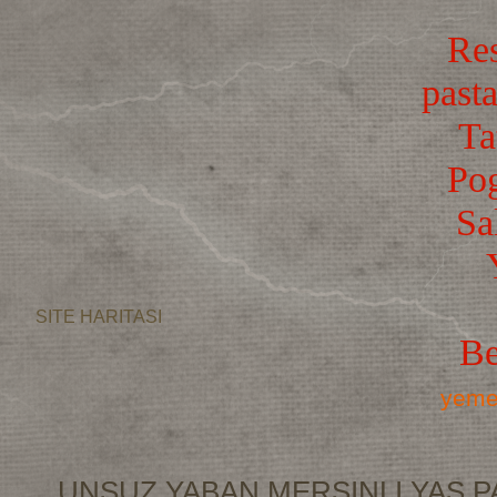
Res
pasta
Ta
Po
Sa
SITE HARITASI
Be
yemek
UNSUZ YABAN MERSINLI YAS P