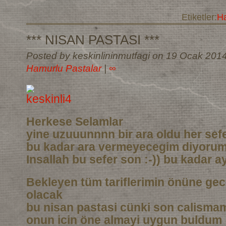
Etiketler:
Ha
*** NISAN PASTASI ***
Posted by keskinlininmutfagi on 19 Ocak 201
Hamurlu Pastalar
|
∞
Herkese Selamlar
yine uzuuunnnn bir ara oldu her sef
bu kadar ara vermeyecegim diyoru
Insallah bu sefer son :-)) bu kadar a
Bekleyen tüm tariflerimin önüne gec
olacak
bu nisan pastasi cünki son calismam
onun icin öne almayi uygun buldum