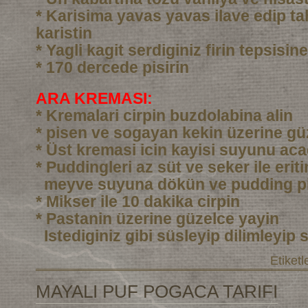
* Karisima yavas yavas ilave edip ta
karistin
* Yagli kagit serdiginiz firin tepsisi
* 170 dercede pisirin
ARA KREMASI:
* Kremalari cirpin buzdolabina alin
* pisen ve sogayan kekin üzerine gü
* Üst kremasi icin kayisi suyunu aca
* Puddingleri az süt ve seker ile eri
meyve suyuna dökün ve pudding pi
* Mikser ile 10 dakika cirpin
* Pastanin üzerine güzelce yayin
Istediginiz gibi süsleyip dilimleyip 
Etiketl
MAYALI PUF POGACA TARIFI