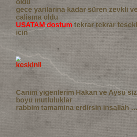
oldu
gece yarilarina kadar süren zevkli 
calisma oldu
USATAM dostum
tekrar tekrar tesek
icin
Canim yigenlerim Hakan ve Aysu si
boyu mutluluklar
rabbim tamamina erdirsin insallah …