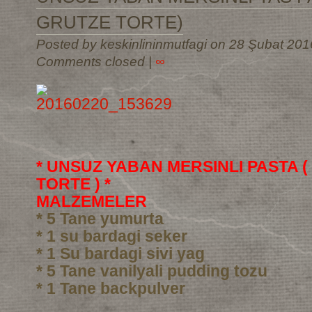
GRUTZE TORTE)
Posted by keskinlininmutfagi on 28 Şubat 201
Comments closed
|
∞
* UNSUZ YABAN MERSINLI PASTA 
TORTE ) *
MALZEMELER
* 5 Tane yumurta
* 1 su bardagi seker
* 1 Su bardagi sivi yag
* 5 Tane vanilyali pudding tozu
* 1 Tane backpulver