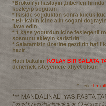
*Brokoli’yi haslayin ,biberleri firind
közleyip sogutun
* Ikiside sogduktan sonra kücük kü
* Bir kabin icine alin sogani dograyin 
ilave edin
* 1 kase yogurdun icine feslegenli to
sosounu ekleyin karistirin
* Salatamizin üzerine gezdirin hafif k
hazir
Hadi bakalim
KOLAY BIR SALATA TA
denemek isteyenlere afiyet olsun
Etiketler:
brokoli
*** MANDALINALI YAS PASTA TARI
Posted by keskinlininmutfagi on 03 Ağustos 2