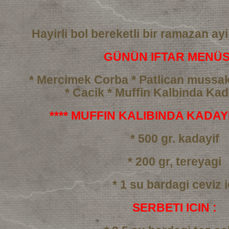
Hayirli bol bereketli bir ramazan ayi
GÜNÜN IFTAR MENÜS
* Mercimek Corba
* Patlican mussa
* Cacik
* Muffin Kalbinda Kada
**** MUFFIN KALIBINDA KADAYIF
* 500 gr. kadayif
* 200 gr, tereyagi
* 1 su bardagi ceviz i
SERBETI ICIN :