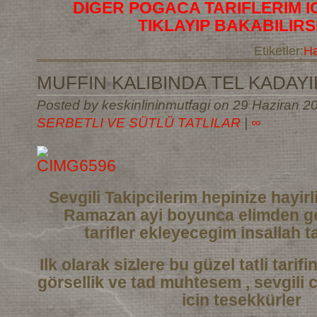
DIGER POGACA TARIFLERIM I
TIKLAYIP BAKABILIRS
Etiketler:
Ha
MUFFIN KALIBINDA TEL KADAYIF
Posted by keskinlininmutfagi on 29 Haziran 20
SERBETLI VE SÜTLÜ TATLILAR
|
∞
Sevgili Takipcilerim hepinize hayi
Ramazan ayi boyunca elimden ge
tarifler
ekleyecegim insallah ta
Ilk olarak sizlere bu güzel tatli tarif
görsellik ve tad muhtesem , sevgili 
icin tesekkürler