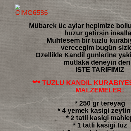
Mübarek üc aylar hepimize boll
huzur getirsin insall
Muhtesem bir tuzlu kurabiy
verecegim bugün sizl
Özellikle Kandil günlerine yakis
mutlaka deneyin der
ISTE TARIFIMIZ
*** TUZLU KANDIL KURABIYESI
MALZEMELER:
* 250 gr tereyag
* 4 yemek kasigi zeyti
* 2 tatli kasigi mahle
* 1 tatli kasigi tuz