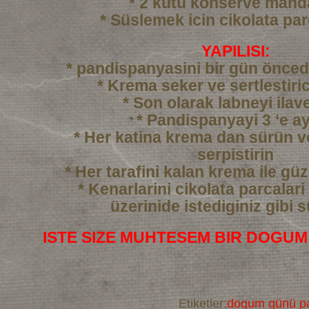
* 2 kutu konserve mand
* Süslemek icin cikolata par
YAPILISI:
* pandispanyasini bir gün önced
* Krema seker ve sertlestiric
* Son olarak labneyi ilav
* Pandispanyayi 3 ‘e ay
* Her katina krema dan sürün 
serpistirin
* Her tarafini kalan krema ile gü
* Kenarlarini cikolata parcalari
üzerinide istediginiz gibi 
ISTE SIZE MUHTESEM BIR DOGUM
Etiketler:
dogum günü pa