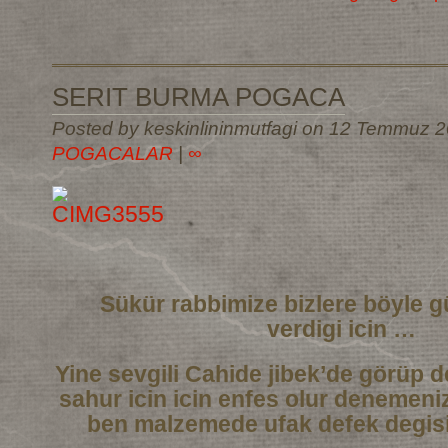
SERIT BURMA POGACA
Posted by keskinlininmutfagi on 12 Temmuz 2
POGACALAR
|
∞
Sükür rabbimize bizlere böyle g
verdigi icin …
Yine sevgili Cahide jibek’de görüp de
sahur icin icin enfes olur denemeni
ben malzemede ufak defek degisi