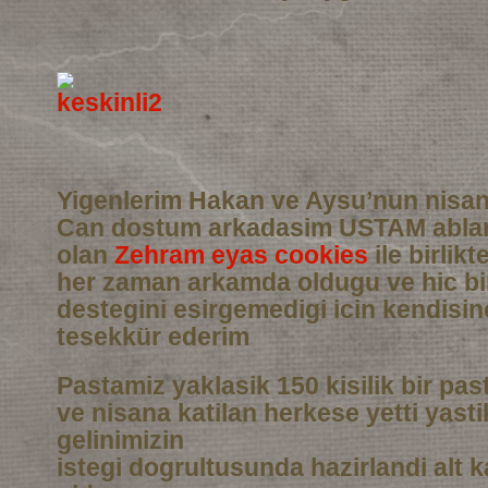
Yigenlerim Hakan ve Aysu’nun nisan
Can dostum arkadasim USTAM abla
olan
Zehram eyas cookies
ile birlikt
her zaman arkamda oldugu ve hic b
destegini esirgemedigi icin kendisi
tesekkür ederim
Pastamiz yaklasik 150 kisilik bir pas
ve nisana katilan herkese yetti yasti
gelinimizin
istegi dogrultusunda hazirlandi alt 