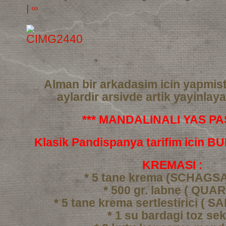
|
∞
Alman bir arkadasim icin yapmis
aylardir arsivde artik yayinlay
*** MANDALINALI YAS PAS
Klasik Pandispanya tarifim icin 
KREMASI :
* 5 tane krema (SCHAGS
* 500 gr. labne ( QUAR
* 5 tane krema sertlestirici ( 
* 1 su bardagi toz se