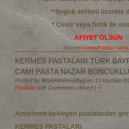
* Soguk serbeti üzerine
* Ceviz veya fistik ile sü
AFIYET OLSUN
Etiketler:
kadayif tatlisi
,
ramaz
KERMES PASTALARI TÜRK BAYR
CAMI PASTA NAZAR BONCUKLU
Posted by keskinlininmutfagi on 15 Haziran 2
Pastalar
with Comments closed
|
∞
Arsivimde bekleyen pastalardan gö
KERMES PASTALARI