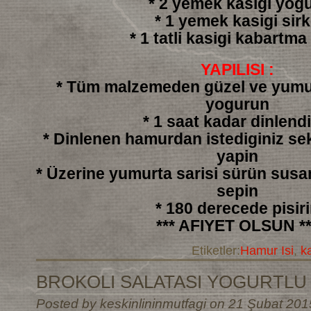
* 2 yemek kasigi yogu
* 1 yemek kasigi sir
* 1 tatli kasigi kabartma
YAPILISI :
* Tüm malzemeden güzel ve yumu
yogurun
* 1 saat kadar dinlendi
* Dinlenen hamurdan istediginiz sek
yapin
* Üzerine yumurta sarisi sürün sus
sepin
* 180 derecede pisir
*** AFIYET OLSUN **
Etiketler:
Hamur Isi
,
k
BROKOLI SALATASI YOGURTLU
Posted by keskinlininmutfagi on 21 Şubat 201