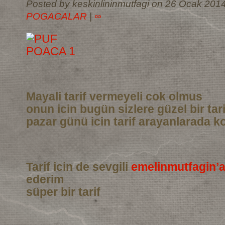
Posted by keskinlininmutfagi on 26 Ocak 2014
POGACALAR
|
∞
Mayali tarif vermeyeli cok olmus
onun icin bugün sizlere güzel bir tar
pazar günü icin tarif arayanlarada ko
Tarif icin de sevgili
emelinmutfagin’
ederim
süper bir tarif