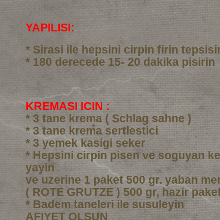
YAPILISI:
* Sirasi ile hepsini cirpin firin tepsi
* 180 derecede 15- 20 dakika pisirin
KREMASI ICIN :
* 3 tane krema ( Schlag sahne )
* 3 tane krema sertlestici
* 3 yemek kasigi seker
* Hepsini cirpin pisen ve soguyan ke
yayin
ve uzerine 1 paket 500 gr. yaban me
( ROTE GRUTZE ) 500 gr, hazir pake
* Badem taneleri ile susuleyin
AFIYET OLSUN