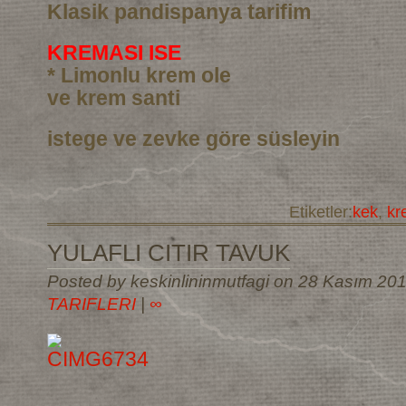
Klasik pandispanya tarifim
KREMASI ISE
* Limonlu krem ole
ve krem santi
istege ve zevke göre süsleyin
Etiketler:
kek
,
kr
YULAFLI CITIR TAVUK
Posted by keskinlininmutfagi on 28 Kasım 20
TARIFLERI
|
∞