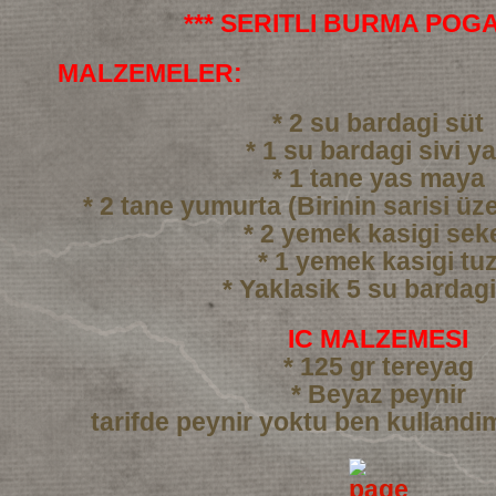
*** SERITLI BURMA POGA
MALZEMELER:
* 2 su bardagi süt
* 1 su bardagi sivi y
* 1 tane yas maya
* 2 tane yumurta (Birinin sarisi üze
* 2 yemek kasigi sek
* 1 yemek kasigi tu
* Yaklasik 5 su bardag
IC MALZEMESI
* 125 gr tereyag
* Beyaz peynir
tarifde peynir yoktu ben kullandi