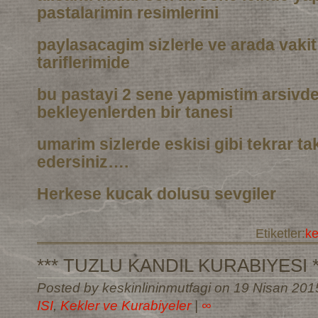
pastalarimin resimlerini
paylasacagim sizlerle ve arada vaki
tariflerimide
bu pastayi 2 sene yapmistim arsivd
bekleyenlerden bir tanesi
umarim sizlerde eskisi gibi tekrar t
edersiniz….
Herkese kucak dolusu sevgiler
Etiketler:
k
*** TUZLU KANDIL KURABIYESI *
Posted by keskinlininmutfagi on 19 Nisan 201
ISI
,
Kekler ve Kurabiyeler
|
∞