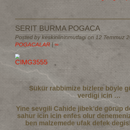
SERIT BURMA POGACA
Posted by keskinlininmutfagi on 12 Temmuz 2
POGACALAR
|
∞
Sükür rabbimize bizlere böyle g
verdigi icin …
Yine sevgili Cahide jibek’de görüp de
sahur icin icin enfes olur denemeni
ben malzemede ufak defek degisi