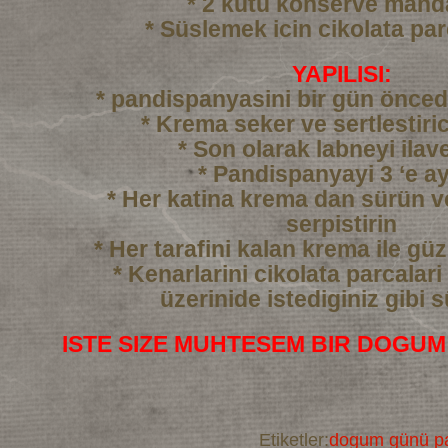
* 2 kutu konserve mand
* Süslemek icin cikolata par
YAPILISI:
* pandispanyasini bir gün önced
* Krema seker ve sertlestiric
* Son olarak labneyi ilav
* Pandispanyayi 3 ‘e ay
* Her katina krema dan sürün 
serpistirin
* Her tarafini kalan krema ile gü
* Kenarlarini cikolata parcalari
üzerinide istediginiz gibi 
ISTE SIZE MUHTESEM BIR DOGUM
Etiketler:
dogum günü pa