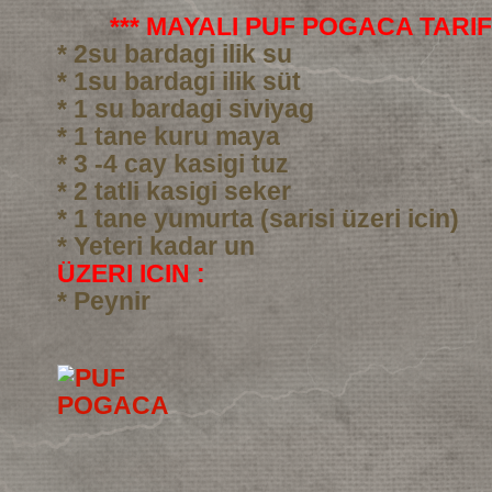
*** MAYALI PUF POGACA TARIFI
* 2su bardagi ilik su
* 1su bardagi ilik süt
* 1 su bardagi siviyag
* 1 tane kuru maya
* 3 -4 cay kasigi tuz
* 2 tatli kasigi seker
* 1 tane yumurta (sarisi üzeri icin)
* Yeteri kadar un
ÜZERI ICIN :
* Peynir