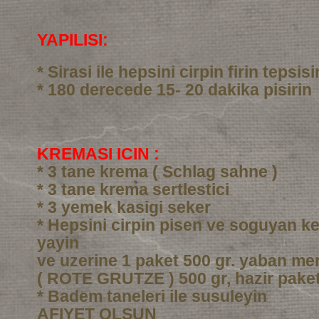
YAPILISI:
* Sirasi ile hepsini cirpin firin tepsi
* 180 derecede 15- 20 dakika pisirin
KREMASI ICIN :
* 3 tane krema ( Schlag sahne )
* 3 tane krema sertlestici
* 3 yemek kasigi seker
* Hepsini cirpin pisen ve soguyan ke
yayin
ve uzerine 1 paket 500 gr. yaban me
( ROTE GRUTZE ) 500 gr, hazir pake
* Badem taneleri ile susuleyin
AFIYET OLSUN