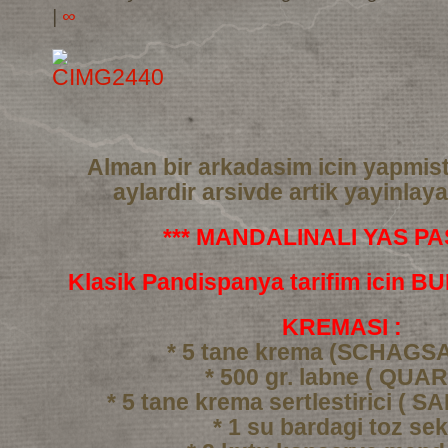
|
∞
Alman bir arkadasim icin yapmis
aylardir arsivde artik yayinlay
*** MANDALINALI YAS PAS
Klasik Pandispanya tarifim icin 
KREMASI :
* 5 tane krema (SCHAGS
* 500 gr. labne ( QUAR
* 5 tane krema sertlestirici ( 
* 1 su bardagi toz se