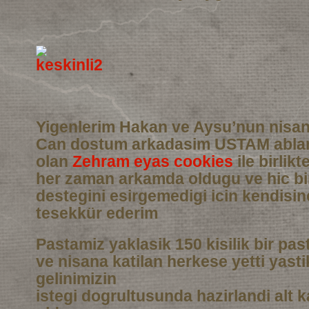
Yigenlerim Hakan ve Aysu’nun nisan
Can dostum arkadasim USTAM abla
olan
Zehram eyas cookies
ile birlikt
her zaman arkamda oldugu ve hic b
destegini esirgemedigi icin kendisi
tesekkür ederim
Pastamiz yaklasik 150 kisilik bir pas
ve nisana katilan herkese yetti yasti
gelinimizin
istegi dogrultusunda hazirlandi alt 