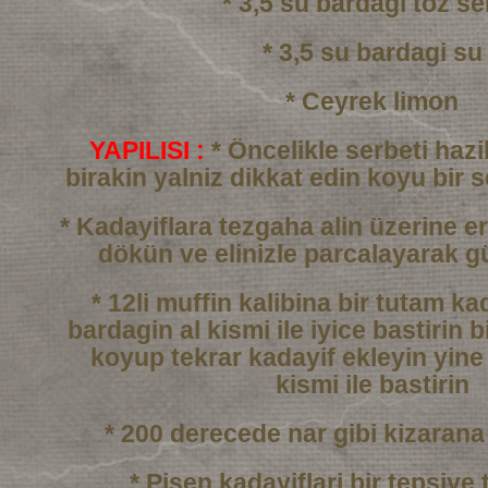
* 3,5 su bardagi toz se
* 3,5 su bardagi su
* Ceyrek limon
YAPILISI :
* Öncelikle serbeti haz
birakin yalniz dikkat edin
koyu bir 
* Kadayiflara tezgaha alin üzerine er
dökün
ve elinizle parcalayarak g
* 12li muffin kalibina bir tutam k
bardagin al kismi
ile iyice bastirin b
koyup tekrar kadayif ekleyin
yine
kismi ile bastirin
* 200 derecede nar gibi kizarana
* Pisen kadayiflari bir tepsiye 