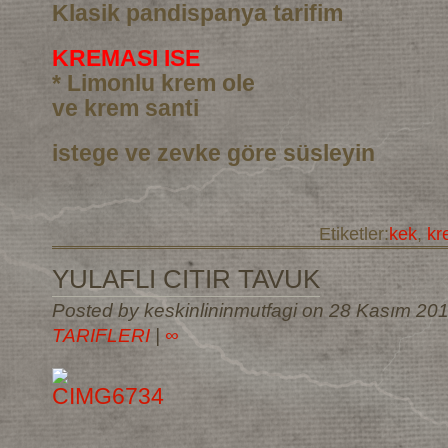
Klasik pandispanya tarifim
KREMASI ISE
* Limonlu krem ole
ve krem santi
istege ve zevke göre süsleyin
Etiketler:
kek
,
kr
YULAFLI CITIR TAVUK
Posted by keskinlininmutfagi on 28 Kasım 20
TARIFLERI
|
∞