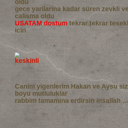
oldu
gece yarilarina kadar süren zevkli 
calisma oldu
USATAM dostum
tekrar tekrar tesek
icin
Canim yigenlerim Hakan ve Aysu si
boyu mutluluklar
rabbim tamamina erdirsin insallah …