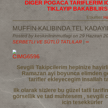
DIGER POGACA TARIFLERIM I
TIKLAYIP BAKABILIRS
Etiketler:
Ha
MUFFIN KALIBINDA TEL KADAYIF
Posted by keskinlininmutfagi on 29 Haziran 20
SERBETLI VE SÜTLÜ TATLILAR
|
∞
Sevgili Takipcilerim hepinize hayi
Ramazan ayi boyunca elimden ge
tarifler
ekleyecegim insallah ta
Ilk olarak sizlere bu güzel tatli tarif
görsellik ve tad muhtesem , sevgili 
icin tesekkürler