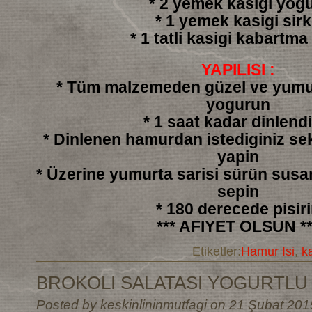
* 2 yemek kasigi yogu
* 1 yemek kasigi sir
* 1 tatli kasigi kabartma
YAPILISI :
* Tüm malzemeden güzel ve yumu
yogurun
* 1 saat kadar dinlendi
* Dinlenen hamurdan istediginiz sek
yapin
* Üzerine yumurta sarisi sürün sus
sepin
* 180 derecede pisir
*** AFIYET OLSUN **
Etiketler:
Hamur Isi
,
k
BROKOLI SALATASI YOGURTLU
Posted by keskinlininmutfagi on 21 Şubat 201