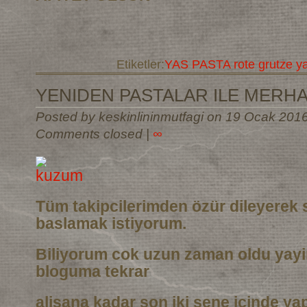
Etiketler:
YAS PASTA rote grutze y
YENIDEN PASTALAR ILE MERH
Posted by keskinlininmutfagi on 19 Ocak 201
Comments closed
|
∞
Tüm takipcilerimden özür dileyerek 
baslamak istiyorum.
Biliyorum cok uzun zaman oldu yay
bloguma tekrar
alisana kadar son iki sene icinde ya