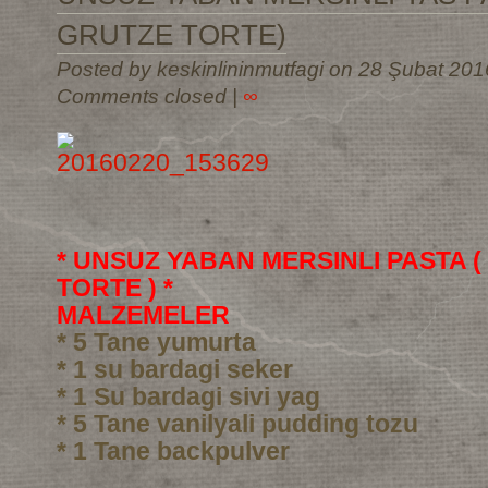
GRUTZE TORTE)
Posted by keskinlininmutfagi on 28 Şubat 201
Comments closed
|
∞
* UNSUZ YABAN MERSINLI PASTA 
TORTE ) *
MALZEMELER
* 5 Tane yumurta
* 1 su bardagi seker
* 1 Su bardagi sivi yag
* 5 Tane vanilyali pudding tozu
* 1 Tane backpulver