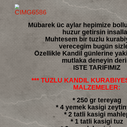
Mübarek üc aylar hepimize boll
huzur getirsin insall
Muhtesem bir tuzlu kurabiy
verecegim bugün sizl
Özellikle Kandil günlerine yakis
mutlaka deneyin der
ISTE TARIFIMIZ
*** TUZLU KANDIL KURABIYESI
MALZEMELER:
* 250 gr tereyag
* 4 yemek kasigi zeyti
* 2 tatli kasigi mahle
* 1 tatli kasigi tuz