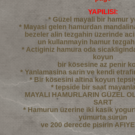
YAPILISI:
* Güzel mayali bir hamur 
* Mayasi gelen hamurdan mandali
bezeler alin tezgahin üzerinde ac
un kullanmayin hamur tezgah
* Actiginiz hamura oda sicakligind
koyun
bir kösesine az penir k
* Yanlamasina sarin ve kendi etraf
* Bir kösesini altina koyun tepsi
* tepside bir saat mayanl
MAYALI HAMURLARIN GÜZEL OL
SART
* Hamurun üzerine iki kasik yogurtl
yumurta sürün
ve 200 derecde pisirin AFI