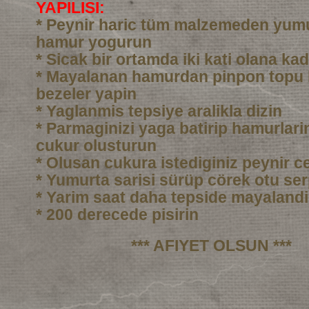
YAPILISI:
* Peynir haric tüm malzemeden yumu
hamur yogurun
* Sicak bir ortamda iki kati olana ka
* Mayalanan hamurdan pinpon topu
bezeler yapin
* Yaglanmis tepsiye aralikla dizin
* Parmaginizi yaga batirip hamurlarin
cukur olusturun
* Olusan cukura istediginiz peynir c
* Yumurta sarisi sürüp cörek otu ser
* Yarim saat daha tepside mayalandi
* 200 derecede pisirin
*** AFIYET OLSUN ***