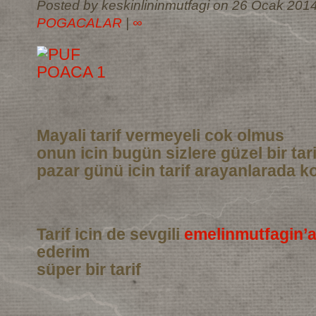
Posted by keskinlininmutfagi on 26 Ocak 2014
POGACALAR
|
∞
Mayali tarif vermeyeli cok olmus
onun icin bugün sizlere güzel bir tar
pazar günü icin tarif arayanlarada ko
Tarif icin de sevgili
emelinmutfagin’
ederim
süper bir tarif