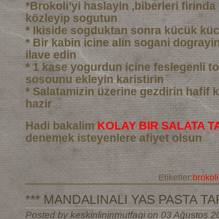
*Brokoli’yi haslayin ,biberleri firind
közleyip sogutun
* Ikiside sogduktan sonra kücük kü
* Bir kabin icine alin sogani dograyin 
ilave edin
* 1 kase yogurdun icine feslegenli to
sosounu ekleyin karistirin
* Salatamizin üzerine gezdirin hafif k
hazir
Hadi bakalim
KOLAY BIR SALATA TA
denemek isteyenlere afiyet olsun
Etiketler:
brokoli
*** MANDALINALI YAS PASTA TARI
Posted by keskinlininmutfagi on 03 Ağustos 2