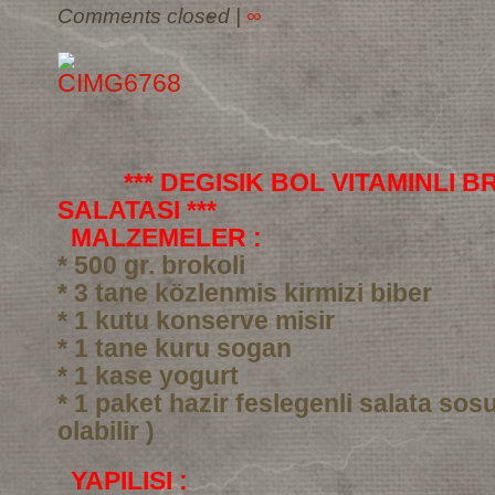
Comments closed
|
∞
*** DEGISIK BOL VITAMINLI 
SALATASI ***
MALZEMELER :
* 500 gr. brokoli
* 3 tane közlenmis kirmizi biber
* 1 kutu konserve misir
* 1 tane kuru sogan
* 1 kase yogurt
* 1 paket hazir feslegenli salata sos
olabilir )
YAPILISI :