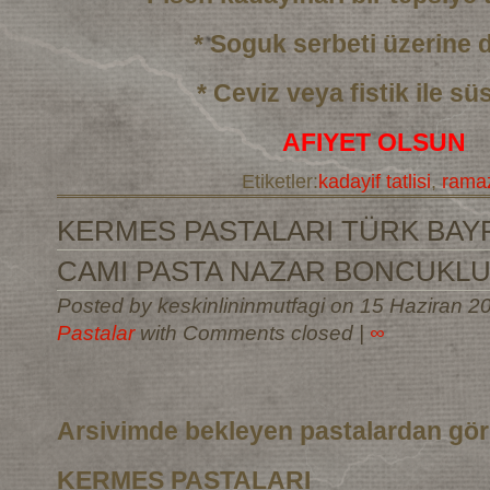
* Soguk serbeti üzerine
* Ceviz veya fistik ile sü
AFIYET OLSUN
Etiketler:
kadayif tatlisi
,
ramaz
KERMES PASTALARI TÜRK BAYR
CAMI PASTA NAZAR BONCUKLU
Posted by keskinlininmutfagi on 15 Haziran 2
Pastalar
with Comments closed
|
∞
Arsivimde bekleyen pastalardan gö
KERMES PASTALARI