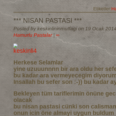
Etiketler:
Ha
*** NISAN PASTASI ***
Posted by keskinlininmutfagi on 19 Ocak 201
Hamurlu Pastalar
|
∞
Herkese Selamlar
yine uzuuunnnn bir ara oldu her sef
bu kadar ara vermeyecegim diyoru
Insallah bu sefer son :-)) bu kadar a
Bekleyen tüm tariflerimin önüne gec
olacak
bu nisan pastasi cünki son calismam
onun icin öne almayi uygun buldum