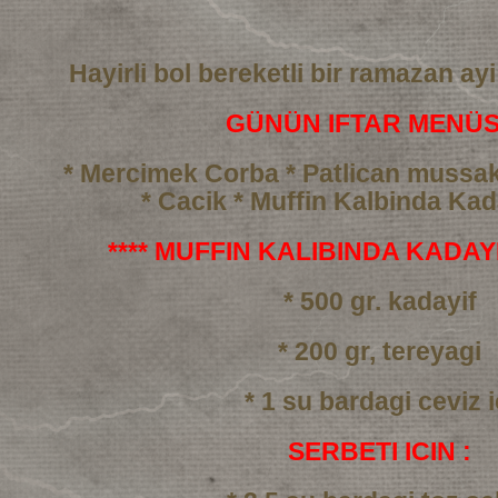
Hayirli bol bereketli bir ramazan ayi
GÜNÜN IFTAR MENÜS
* Mercimek Corba
* Patlican mussa
* Cacik
* Muffin Kalbinda Kada
**** MUFFIN KALIBINDA KADAYIF
* 500 gr. kadayif
* 200 gr, tereyagi
* 1 su bardagi ceviz i
SERBETI ICIN :