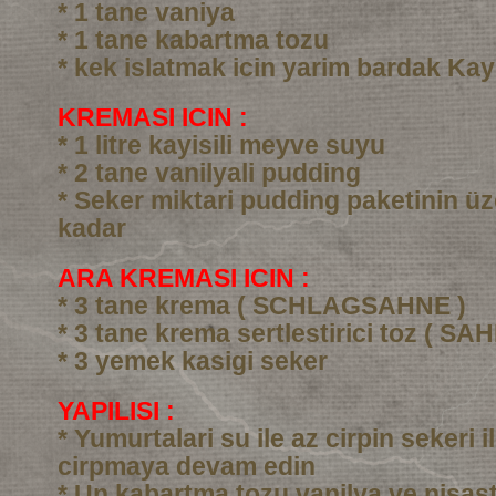
* 1 tane vaniya
* 1 tane kabartma tozu
* kek islatmak icin yarim bardak Kay
KREMASI ICIN :
* 1 litre kayisili meyve suyu
* 2 tane vanilyali pudding
* Seker miktari pudding paketinin üz
kadar
ARA KREMASI ICIN :
* 3 tane krema ( SCHLAGSAHNE )
* 3 tane krema sertlestirici toz ( SA
* 3 yemek kasigi seker
YAPILISI :
* Yumurtalari su ile az cirpin sekeri i
cirpmaya devam edin
* Un kabartma tozu vanilya ve nisast