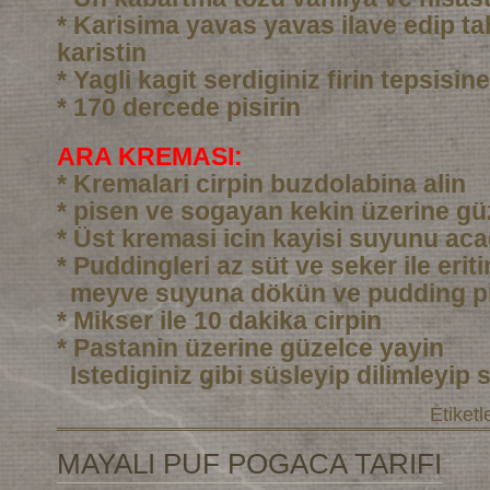
* Karisima yavas yavas ilave edip ta
karistin
* Yagli kagit serdiginiz firin tepsisi
* 170 dercede pisirin
ARA KREMASI:
* Kremalari cirpin buzdolabina alin
* pisen ve sogayan kekin üzerine gü
* Üst kremasi icin kayisi suyunu aca
* Puddingleri az süt ve seker ile eri
meyve suyuna dökün ve pudding pi
* Mikser ile 10 dakika cirpin
* Pastanin üzerine güzelce yayin
Istediginiz gibi süsleyip dilimleyip 
Etiketl
MAYALI PUF POGACA TARIFI