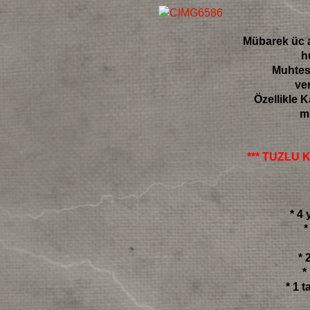
Mübarek üc a
h
Muhtese
ve
Özellikle K
m
*** TUZLU 
* 4
*
* 
*
* 1 