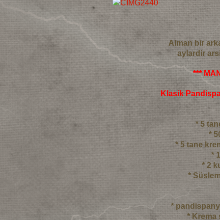
Alman bir ark
aylardir ar
*** MA
Klasik Pandisp
* 5 t
* 5
* 5 tane kre
* 
* 2 
* Süslem
* pandispany
* Krema s