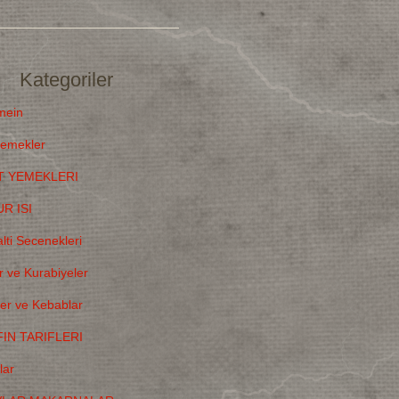
Kategoriler
mein
emekler
T YEMEKLERI
R ISI
lti Secenekleri
r ve Kurabiyeler
ler ve Kebablar
IN TARIFLERI
lar