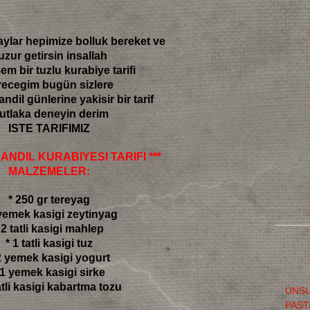
ylar hepimize bolluk bereket ve
uzur getirsin insallah
m bir tuzlu kurabiye tarifi
recegim bugün sizlere
andil günlerine yakisir bir tarif
utlaka deneyin derim
ISTE TARIFIMIZ
KANDIL KURABIYESI TARIFI ***
MALZEMELER:
* 250 gr tereyag
 yemek kasigi zeytinyag
 2 tatli kasigi mahlep
* 1 tatli kasigi tuz
2 yemek kasigi yogurt
 1 yemek kasigi sirke
tatli kasigi kabartma tozu
UNSU
PAST