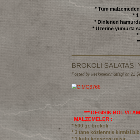
* Tüm malzemeden 
* 1
* Dinlenen hamurdan
* Üzerine yumurta s
*
*
BROKOLI SALATASI
Posted by keskinlininmutfagi on 21 Ş
*** DEGISIK BOL VITAM
MALZEMELER :
* 500 gr. brokoli
* 3 tane közlenmis kirmizi bib
* 1 kutu konserve misir