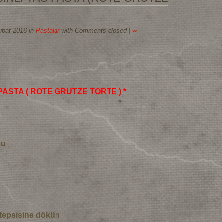
ubat 2016 in
Pastalar
with Comments closed
|
∞
ASTA ( ROTE GRUTZE TORTE ) *
zu
in tepsisine dökün