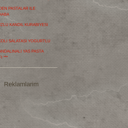
DEN PASTALAR ILE
HABA
TUZLU KANDIL KURABIYESI
OLI SALATASI YOGURTLU
MANDALINALI YAS PASTA
I ***
Reklamlarim