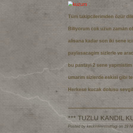
Tüm takipcilerimden özür dil
Biliyorum cok uzun zaman ol
alisana kadar son iki sene ic
paylasacagim sizlerle ve arad
bu pastayi 2 sene yapmistim 
umarim sizlerde eskisi gibi t
Herkese kucak dolusu sevgil
*** TUZLU KANDIL K
Posted by keskinlininmutfagi on 19 N