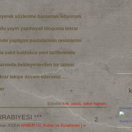
eyerek sözlerime baslamak istiyorum.
du yayin yapmayali bloguma tekrar
inde yaptigim pastalarimin resimlerini
a vakit buldukca yeni tariflerimide
arsivde bekleyenlerden bir tanesi
ekrar takipe devam edersiniz….
er
k
Etiketler:
kek
,
pasta
,
seker hamuru
Keskinlin
URABIYESI ***
2
Sayfanız
isan 2015 in
HAMUR ISI
,
Kekler ve Kurabiyeler
|
∞