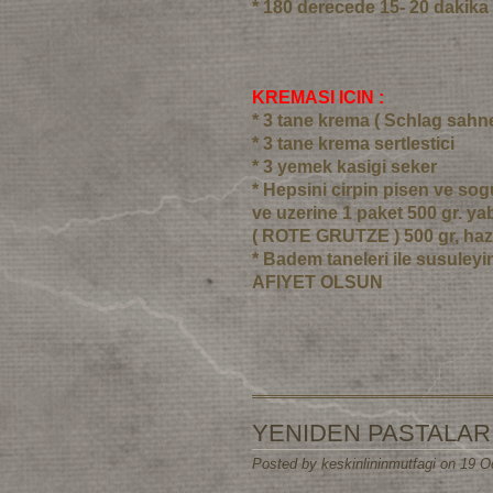
* 180 derecede 15- 20 dakika 
KREMASI ICIN :
* 3 tane krema ( Schlag sahne
* 3 tane krema sertlestici
* 3 yemek kasigi seker
* Hepsini cirpin pisen ve so
ve uzerine 1 paket 500 gr. y
( ROTE GRUTZE ) 500 gr, hazi
* Badem taneleri ile susuleyi
AFIYET OLSUN
YENIDEN PASTALAR
Posted by keskinlininmutfagi on 19 