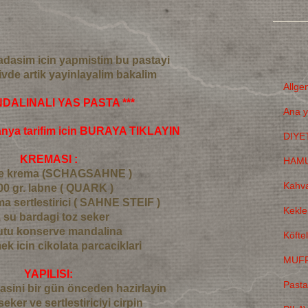
adasim icin yapmistim bu pastayi
sivde artik yayinlayalim bakalim
Allge
NDALINALI YAS PASTA ***
Ana y
anya tarifim icin BURAYA TIKLAYIN
DIYE
KREMASI :
HAMU
ane krema (SCHAGSAHNE )
Kahva
00 gr. labne ( QUARK )
ma sertlestirici ( SAHNE STEIF )
Kekle
1 su bardagi toz seker
kutu konserve mandalina
Köfte
ek icin cikolata parcaciklari
MUFF
YAPILISI:
Pasta
asini bir gün önceden hazirlayin
eker ve sertlestiriciyi cirpin