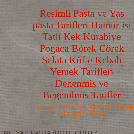
Resimli Pasta ve Yas
pasta Tarifleri Hamur isi
Tatli Kek Kurabiye
Pogaca Börek Cörek
Salata Köfte Kebab
Yemek Tarifleri
Denenmis ve
Begenilmis Tarifler
yemek,pasta,kek,kurabiye,tatli,s
isi,pogaca,börek
INLI YAS PASTA (ROTE GRUTZE