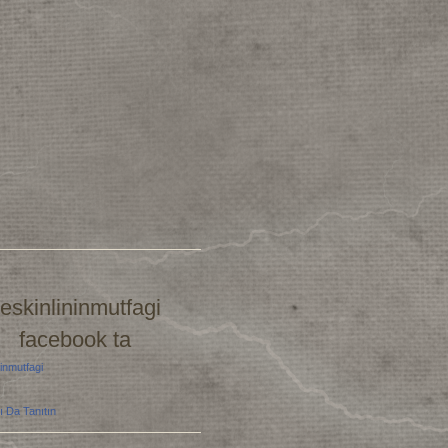
eskinlininmutfagi
facebook ta
inmutfagi
ı Da Tanıtın