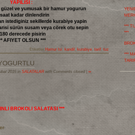
YAPILISI :
güzel ve yumusak bir hamur yogurun
YENI
 saat kadar dinlendirin
MER
 istediginiz sekillerde kurabiye yapin
*** 
arisi sürün susam veya cörek otu sepin
***
 180 derecede pisirin
** AFIYET OLSUN ***
BROK
Etiketler:
Hamur Isi
,
kandil
,
kurabiye
,
tarif
,
tuz
*** 
TARIF
 YOGURTLU
ubat 2015 in
SALATALAR
with Comments closed
|
∞
INLI BROKOLI SALATASI ***
er