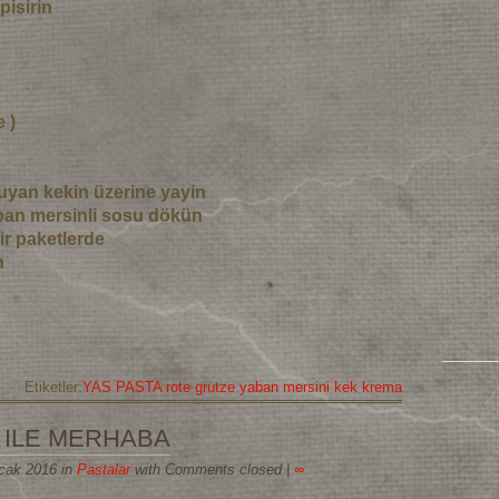
pisirin
 )
guyan kekin üzerine yayin
aban mersinli sosu dökün
r paketlerde
n
Etiketler:
YAS PASTA rote grutze yaban mersini kek krema
 ILE MERHABA
Ocak 2016 in
Pastalar
with Comments closed
|
∞