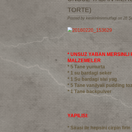
TORTE)
Posted by keskinlininmutfagi on 28 Ş
* UNSUZ YABAN MERSINLI P
MALZEMELER
* 5 Tane yumurta
* 1 su bardagi seker
* 1 Su bardagi sivi yag
* 5 Tane vanilyali pudding to
* 1 Tane backpulver
YAPILISI:
* Sirasi ile hepsini cirpin fir