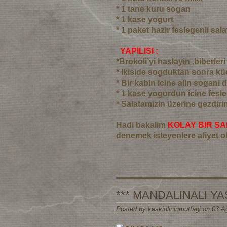
* 1 tane kuru sogan
* 1 kase yogurt
* 1 paket hazir feslegenli sala
YAPILISI :
*Brokoli’yi haslayin ,biberle
* Ikiside sogduktan sonra k
* Bir kabin icine alin sogani d
* 1 kase yogurdun icine fesle
* Salatamizin üzerine gezdirin 
Hadi bakalim
KOLAY BIR SA
denemek isteyenlere afiyet o
*** MANDALINALI YAS
Posted by keskinlininmutfagi on 03 