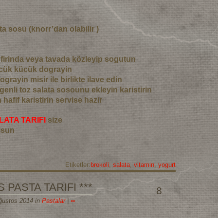
ta sosu (knorr’dan olabilir )
ri firinda veya tavada közleyip sogutun
ücük kücük dograyin
ograyin misir ile birlikte ilave edin
genli toz salata sosounu ekleyin karistirin
hafif karistirin servise hazir
LATA TARIFI
size
lsun
Etiketler:
brokoli
,
salata
,
vitamin
,
yogurt
 PASTA TARIFI ***
8
Ağustos 2014 in
Pastalar
|
∞