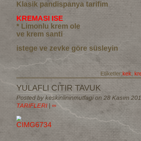
Klasik pandispanya tarifim
KREMASI ISE
* Limonlu krem ole
ve krem santi
istege ve zevke göre süsleyin
Etiketler:
kek
,
kr
YULAFLI CITIR TAVUK
Posted by keskinlininmutfagi on 28 Kasım 20
TARIFLERI
|
∞