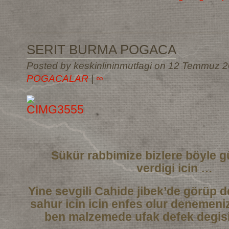
SERIT BURMA POGACA
Posted by keskinlininmutfagi on 12 Temmuz 2
POGACALAR
|
∞
Sükür rabbimize bizlere böyle g
verdigi icin …
Yine sevgili Cahide jibek’de görüp de
sahur icin icin enfes olur denemeni
ben malzemede ufak defek degisi