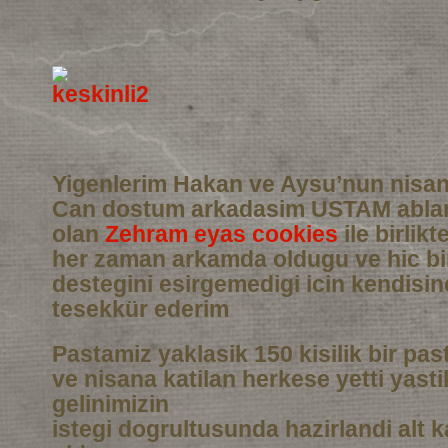
Yigenlerim Hakan ve Aysu’nun nisan
Can dostum arkadasim USTAM abla
olan
Zehram eyas cookies
ile birlikt
her zaman arkamda oldugu ve hic b
destegini esirgemedigi icin kendisi
tesekkür ederim
Pastamiz yaklasik 150 kisilik bir pas
ve nisana katilan herkese yetti yasti
gelinimizin
istegi dogrultusunda hazirlandi alt 