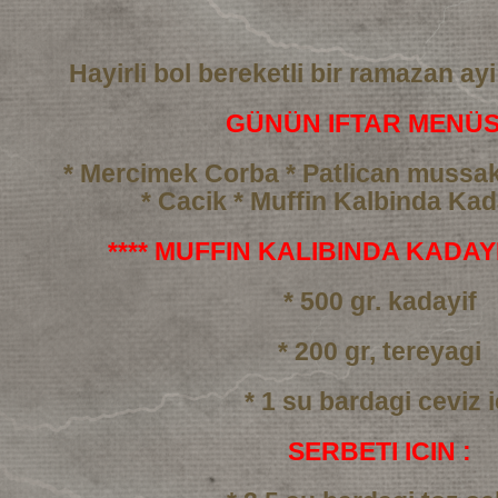
Hayirli bol bereketli bir ramazan ayi
GÜNÜN IFTAR MENÜS
* Mercimek Corba
* Patlican mussa
* Cacik
* Muffin Kalbinda Kada
**** MUFFIN KALIBINDA KADAYIF
* 500 gr. kadayif
* 200 gr, tereyagi
* 1 su bardagi ceviz i
SERBETI ICIN :