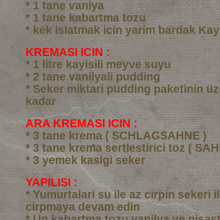
* 1 tane vaniya
* 1 tane kabartma tozu
* kek islatmak icin yarim bardak Kay
KREMASI ICIN :
* 1 litre kayisili meyve suyu
* 2 tane vanilyali pudding
* Seker miktari pudding paketinin üz
kadar
ARA KREMASI ICIN :
* 3 tane krema ( SCHLAGSAHNE )
* 3 tane krema sertlestirici toz ( SA
* 3 yemek kasigi seker
YAPILISI :
* Yumurtalari su ile az cirpin sekeri i
cirpmaya devam edin
* Un kabartma tozu vanilya ve nisast