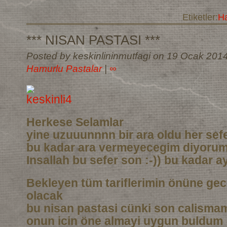
Etiketler:
Ha
*** NISAN PASTASI ***
Posted by keskinlininmutfagi on 19 Ocak 201
Hamurlu Pastalar
|
∞
Herkese Selamlar
yine uzuuunnnn bir ara oldu her sef
bu kadar ara vermeyecegim diyoru
Insallah bu sefer son :-)) bu kadar a
Bekleyen tüm tariflerimin önüne gec
olacak
bu nisan pastasi cünki son calismam
onun icin öne almayi uygun buldum