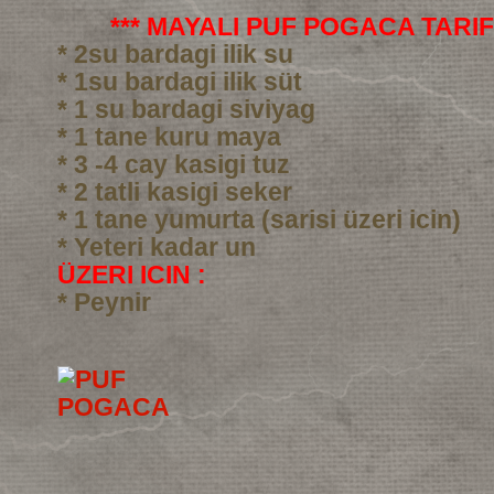
*** MAYALI PUF POGACA TARIFI
* 2su bardagi ilik su
* 1su bardagi ilik süt
* 1 su bardagi siviyag
* 1 tane kuru maya
* 3 -4 cay kasigi tuz
* 2 tatli kasigi seker
* 1 tane yumurta (sarisi üzeri icin)
* Yeteri kadar un
ÜZERI ICIN :
* Peynir