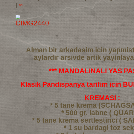
|
∞
Alman bir arkadasim icin yapmis
aylardir arsivde artik yayinlay
*** MANDALINALI YAS PAS
Klasik Pandispanya tarifim icin 
KREMASI :
* 5 tane krema (SCHAGS
* 500 gr. labne ( QUAR
* 5 tane krema sertlestirici ( 
* 1 su bardagi toz se