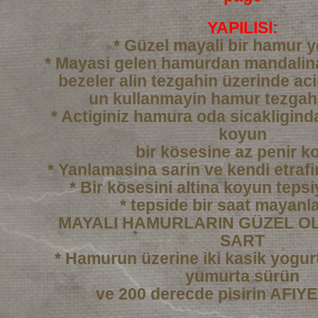
YAPILISI:
* Güzel mayali bir hamur 
* Mayasi gelen hamurdan mandali
bezeler alin tezgahin üzerinde ac
un kullanmayin hamur tezgah
* Actiginiz hamura oda sicakligind
koyun
bir kösesine az penir k
* Yanlamasina sarin ve kendi etraf
* Bir kösesini altina koyun tepsi
* tepside bir saat mayanl
MAYALI HAMURLARIN GÜZEL OL
SART
* Hamurun üzerine iki kasik yogurtl
yumurta sürün
ve 200 derecde pisirin AFI