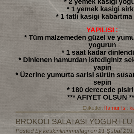
* 2 yemek kasigi yogu
* 1 yemek kasigi sir
* 1 tatli kasigi kabartma
YAPILISI :
* Tüm malzemeden güzel ve yumu
yogurun
* 1 saat kadar dinlendi
* Dinlenen hamurdan istediginiz sek
yapin
* Üzerine yumurta sarisi sürün sus
sepin
* 180 derecede pisir
*** AFIYET OLSUN **
Etiketler:
Hamur Isi
,
k
BROKOLI SALATASI YOGURTLU
Posted by keskinlininmutfagi on 21 Şubat 201