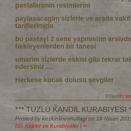
pastalarimin resimlerini
paylasacagim sizlerle ve arada vaki
tariflerimide
bu pastayi 2 sene yapmistim arsivd
bekleyenlerden bir tanesi
umarim sizlerde eskisi gibi tekrar t
edersiniz….
Herkese kucak dolusu sevgiler
Etiketler:
k
*** TUZLU KANDIL KURABIYESI *
Posted by keskinlininmutfagi on 19 Nisan 201
ISI
,
Kekler ve Kurabiyeler
|
∞