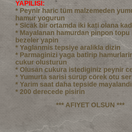
YAPILISI:
* Peynir haric tüm malzemeden yumu
hamur yogurun
* Sicak bir ortamda iki kati olana ka
* Mayalanan hamurdan pinpon topu
bezeler yapin
* Yaglanmis tepsiye aralikla dizin
* Parmaginizi yaga batirip hamurlarin
cukur olusturun
* Olusan cukura istediginiz peynir c
* Yumurta sarisi sürüp cörek otu ser
* Yarim saat daha tepside mayalandi
* 200 derecede pisirin
*** AFIYET OLSUN ***