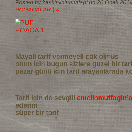
Posted by keskinlininmutfagi on 26 Ocak 2014
POGACALAR
|
∞
Mayali tarif vermeyeli cok olmus
onun icin bugün sizlere güzel bir tar
pazar günü icin tarif arayanlarada ko
Tarif icin de sevgili
emelinmutfagin’
ederim
süper bir tarif