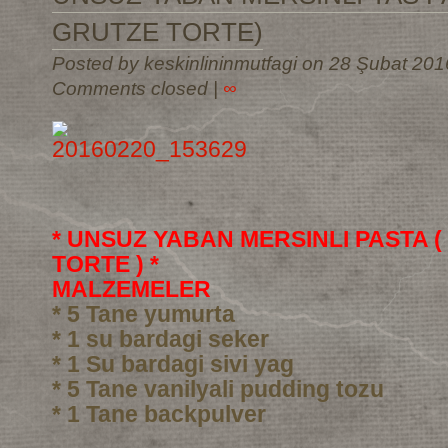
GRUTZE TORTE)
Posted by keskinlininmutfagi on 28 Şubat 201
Comments closed
|
∞
* UNSUZ YABAN MERSINLI PASTA 
TORTE ) *
MALZEMELER
* 5 Tane yumurta
* 1 su bardagi seker
* 1 Su bardagi sivi yag
* 5 Tane vanilyali pudding tozu
* 1 Tane backpulver