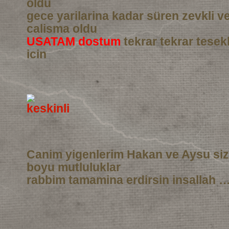
oldu
gece yarilarina kadar süren zevkli 
calisma oldu
USATAM dostum
tekrar tekrar tesek
icin
Canim yigenlerim Hakan ve Aysu si
boyu mutluluklar
rabbim tamamina erdirsin insallah …