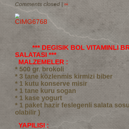
Comments closed
|
∞
*** DEGISIK BOL VITAMINLI 
SALATASI ***
MALZEMELER :
* 500 gr. brokoli
* 3 tane közlenmis kirmizi biber
* 1 kutu konserve misir
* 1 tane kuru sogan
* 1 kase yogurt
* 1 paket hazir feslegenli salata sos
olabilir )
YAPILISI :