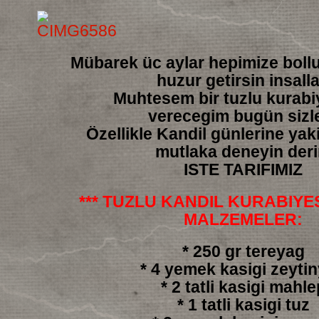
Mübarek üc aylar hepimize boll
huzur getirsin insall
Muhtesem bir tuzlu kurabiy
verecegim bugün sizl
Özellikle Kandil günlerine yakis
mutlaka deneyin der
ISTE TARIFIMIZ
*** TUZLU KANDIL KURABIYESI
MALZEMELER:
* 250 gr tereyag
* 4 yemek kasigi zeyti
* 2 tatli kasigi mahle
* 1 tatli kasigi tuz