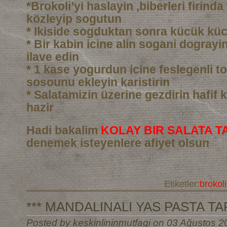
*Brokoli’yi haslayin ,biberleri firind
közleyip sogutun
* Ikiside sogduktan sonra kücük kü
* Bir kabin icine alin sogani dograyin 
ilave edin
* 1 kase yogurdun icine feslegenli to
sosounu ekleyin karistirin
* Salatamizin üzerine gezdirin hafif k
hazir
Hadi bakalim
KOLAY BIR SALATA TA
denemek isteyenlere afiyet olsun
Etiketler:
brokoli
*** MANDALINALI YAS PASTA TARI
Posted by keskinlininmutfagi on 03 Ağustos 2