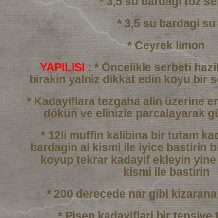
* 3,5 su bardagi toz se
* 3,5 su bardagi su
* Ceyrek limon
YAPILISI :
* Öncelikle serbeti haz
birakin yalniz dikkat edin
koyu bir 
* Kadayiflara tezgaha alin üzerine er
dökün
ve elinizle parcalayarak g
* 12li muffin kalibina bir tutam k
bardagin al kismi
ile iyice bastirin b
koyup tekrar kadayif ekleyin
yine
kismi ile bastirin
* 200 derecede nar gibi kizarana
* Pisen kadayiflari bir tepsiye 