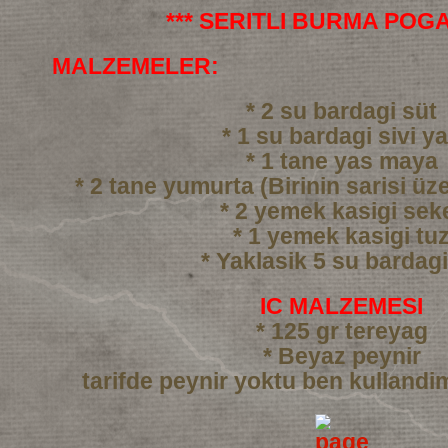
*** SERITLI BURMA POGA
MALZEMELER:
* 2 su bardagi süt
* 1 su bardagi sivi y
* 1 tane yas maya
* 2 tane yumurta (Birinin sarisi üze
* 2 yemek kasigi sek
* 1 yemek kasigi tu
* Yaklasik 5 su bardag
IC MALZEMESI
* 125 gr tereyag
* Beyaz peynir
tarifde peynir yoktu ben kullandi