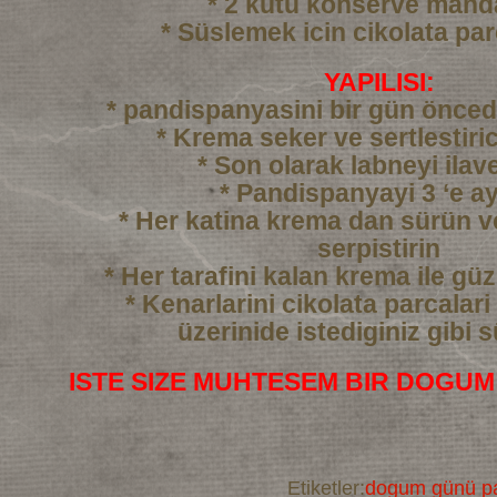
* 2 kutu konserve mand
* Süslemek icin cikolata par
YAPILISI:
* pandispanyasini bir gün önced
* Krema seker ve sertlestiric
* Son olarak labneyi ilav
* Pandispanyayi 3 ‘e ay
* Her katina krema dan sürün 
serpistirin
* Her tarafini kalan krema ile gü
* Kenarlarini cikolata parcalari
üzerinide istediginiz gibi 
ISTE SIZE MUHTESEM BIR DOGUM
Etiketler:
dogum günü pa