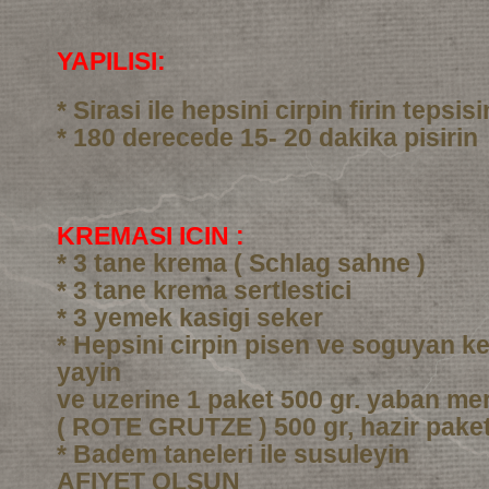
YAPILISI:
* Sirasi ile hepsini cirpin firin tepsi
* 180 derecede 15- 20 dakika pisirin
KREMASI ICIN :
* 3 tane krema ( Schlag sahne )
* 3 tane krema sertlestici
* 3 yemek kasigi seker
* Hepsini cirpin pisen ve soguyan ke
yayin
ve uzerine 1 paket 500 gr. yaban me
( ROTE GRUTZE ) 500 gr, hazir pake
* Badem taneleri ile susuleyin
AFIYET OLSUN