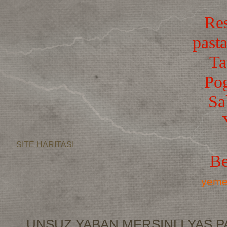
Res
pasta
Ta
Po
Sa
SITE HARITASI
Be
yemek
UNSUZ YABAN MERSINLI YAS P