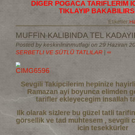
DIGER POGACA TARIFLERIM I
TIKLAYIP BAKABILIRS
Etiketler:
Ha
MUFFIN KALIBINDA TEL KADAYIF
Posted by keskinlininmutfagi on 29 Haziran 20
SERBETLI VE SÜTLÜ TATLILAR
|
∞
Sevgili Takipcilerim hepinize hayi
Ramazan ayi boyunca elimden ge
tarifler
ekleyecegim insallah ta
Ilk olarak sizlere bu güzel tatli tarif
görsellik ve tad muhtesem , sevgili 
icin tesekkürler