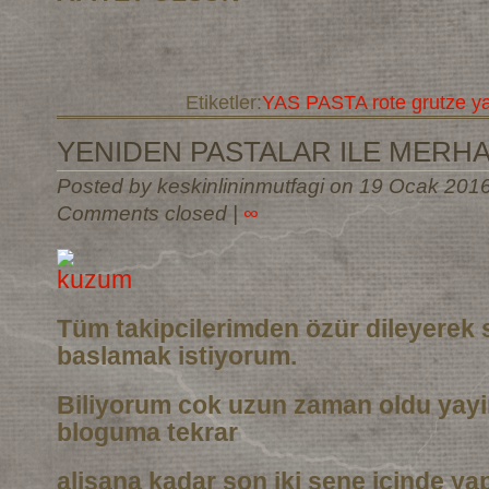
Etiketler:
YAS PASTA rote grutze y
YENIDEN PASTALAR ILE MERH
Posted by keskinlininmutfagi on 19 Ocak 201
Comments closed
|
∞
Tüm takipcilerimden özür dileyerek 
baslamak istiyorum.
Biliyorum cok uzun zaman oldu yay
bloguma tekrar
alisana kadar son iki sene icinde ya