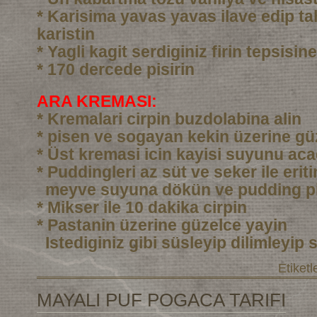
* Karisima yavas yavas ilave edip ta
karistin
* Yagli kagit serdiginiz firin tepsisi
* 170 dercede pisirin
ARA KREMASI:
* Kremalari cirpin buzdolabina alin
* pisen ve sogayan kekin üzerine gü
* Üst kremasi icin kayisi suyunu aca
* Puddingleri az süt ve seker ile eri
meyve suyuna dökün ve pudding pi
* Mikser ile 10 dakika cirpin
* Pastanin üzerine güzelce yayin
Istediginiz gibi süsleyip dilimleyip 
Etiketl
MAYALI PUF POGACA TARIFI