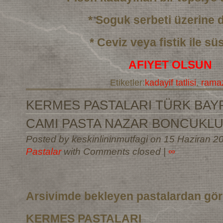
* Soguk serbeti üzerine
* Ceviz veya fistik ile sü
AFIYET OLSUN
Etiketler:
kadayif tatlisi
,
ramaz
KERMES PASTALARI TÜRK BAYR
CAMI PASTA NAZAR BONCUKLU
Posted by keskinlininmutfagi on 15 Haziran 2
Pastalar
with Comments closed
|
∞
Arsivimde bekleyen pastalardan gö
KERMES PASTALARI