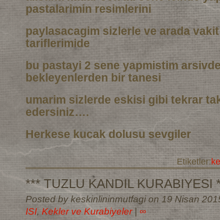
pastalarimin resimlerini
paylasacagim sizlerle ve arada vaki
tariflerimide
bu pastayi 2 sene yapmistim arsivd
bekleyenlerden bir tanesi
umarim sizlerde eskisi gibi tekrar t
edersiniz….
Herkese kucak dolusu sevgiler
Etiketler:
k
*** TUZLU KANDIL KURABIYESI *
Posted by keskinlininmutfagi on 19 Nisan 201
ISI
,
Kekler ve Kurabiyeler
|
∞