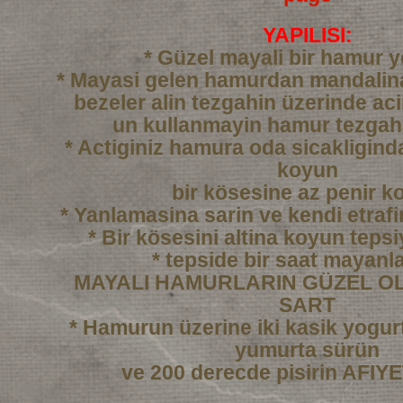
YAPILISI:
* Güzel mayali bir hamur 
* Mayasi gelen hamurdan mandali
bezeler alin tezgahin üzerinde ac
un kullanmayin hamur tezgah
* Actiginiz hamura oda sicakligind
koyun
bir kösesine az penir k
* Yanlamasina sarin ve kendi etraf
* Bir kösesini altina koyun tepsi
* tepside bir saat mayanl
MAYALI HAMURLARIN GÜZEL OL
SART
* Hamurun üzerine iki kasik yogurtl
yumurta sürün
ve 200 derecde pisirin AFI