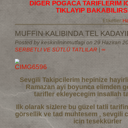
DIGER POGACA TARIFLERIM I
TIKLAYIP BAKABILIRS
Etiketler:
Ha
MUFFIN KALIBINDA TEL KADAYIF
Posted by keskinlininmutfagi on 29 Haziran 20
SERBETLI VE SÜTLÜ TATLILAR
|
∞
Sevgili Takipcilerim hepinize hayi
Ramazan ayi boyunca elimden ge
tarifler
ekleyecegim insallah ta
Ilk olarak sizlere bu güzel tatli tarif
görsellik ve tad muhtesem , sevgili 
icin tesekkürler