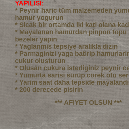
YAPILISI:
* Peynir haric tüm malzemeden yumu
hamur yogurun
* Sicak bir ortamda iki kati olana ka
* Mayalanan hamurdan pinpon topu
bezeler yapin
* Yaglanmis tepsiye aralikla dizin
* Parmaginizi yaga batirip hamurlarin
cukur olusturun
* Olusan cukura istediginiz peynir c
* Yumurta sarisi sürüp cörek otu ser
* Yarim saat daha tepside mayalandi
* 200 derecede pisirin
*** AFIYET OLSUN ***