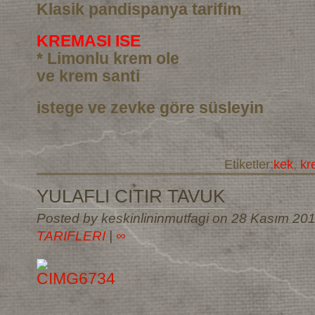
Klasik pandispanya tarifim
KREMASI ISE
* Limonlu krem ole
ve krem santi
istege ve zevke göre süsleyin
Etiketler:
kek
,
kr
YULAFLI CITIR TAVUK
Posted by keskinlininmutfagi on 28 Kasım 20
TARIFLERI
|
∞