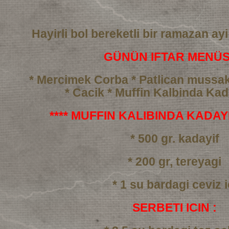
Hayirli bol bereketli bir ramazan ayi
GÜNÜN IFTAR MENÜS
* Mercimek Corba
* Patlican mussa
* Cacik
* Muffin Kalbinda Kada
**** MUFFIN KALIBINDA KADAYIF
* 500 gr. kadayif
* 200 gr, tereyagi
* 1 su bardagi ceviz i
SERBETI ICIN :