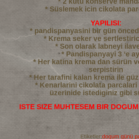
* 2 kutu konserve mand
* Süslemek icin cikolata par
YAPILISI:
* pandispanyasini bir gün önced
* Krema seker ve sertlestiric
* Son olarak labneyi ilav
* Pandispanyayi 3 ‘e ay
* Her katina krema dan sürün 
serpistirin
* Her tarafini kalan krema ile gü
* Kenarlarini cikolata parcalari
üzerinide istediginiz gibi 
ISTE SIZE MUHTESEM BIR DOGUM
Etiketler:
dogum günü pa