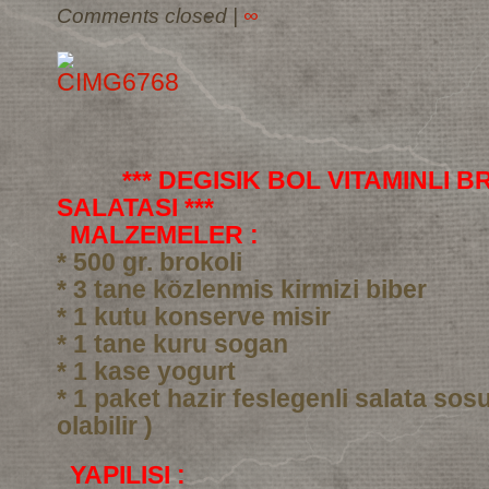
Comments closed
|
∞
*** DEGISIK BOL VITAMINLI 
SALATASI ***
MALZEMELER :
* 500 gr. brokoli
* 3 tane közlenmis kirmizi biber
* 1 kutu konserve misir
* 1 tane kuru sogan
* 1 kase yogurt
* 1 paket hazir feslegenli salata sos
olabilir )
YAPILISI :