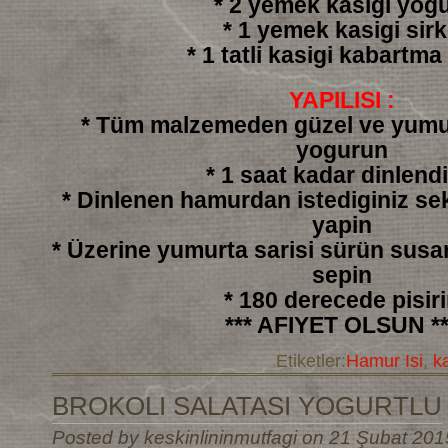
* 2 yemek kasigi yogu
* 1 yemek kasigi sir
* 1 tatli kasigi kabartma
YAPILISI :
* Tüm malzemeden güzel ve yumu
yogurun
* 1 saat kadar dinlendi
* Dinlenen hamurdan istediginiz sek
yapin
* Üzerine yumurta sarisi sürün sus
sepin
* 180 derecede pisir
*** AFIYET OLSUN **
Etiketler:
Hamur Isi
,
k
BROKOLI SALATASI YOGURTLU
Posted by keskinlininmutfagi on 21 Şubat 201