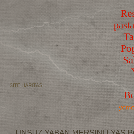
Res
pasta
Ta
Po
Sa
SITE HARITASI
Be
yemek
UNSUZ YABAN MERSINLI YAS P