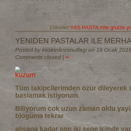
Etiketler:
YAS PASTA rote grutze y
YENIDEN PASTALAR ILE MERH
Posted by keskinlininmutfagi on 19 Ocak 201
Comments closed
|
∞
Tüm takipcilerimden özür dileyerek 
baslamak istiyorum.
Biliyorum cok uzun zaman oldu yay
bloguma tekrar
alisana kadar son iki sene icinde ya