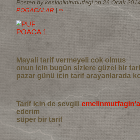
Posted by keskinlininmutfagi on 26 Ocak 2014
POGACALAR
|
∞
Mayali tarif vermeyeli cok olmus
onun icin bugün sizlere güzel bir tar
pazar günü icin tarif arayanlarada ko
Tarif icin de sevgili
emelinmutfagin’
ederim
süper bir tarif