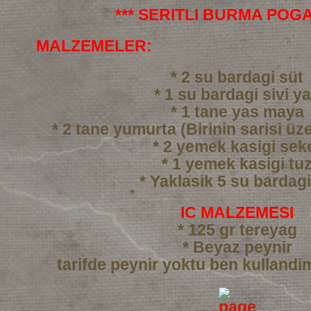
*** SERITLI BURMA POGA
MALZEMELER:
* 2 su bardagi süt
* 1 su bardagi sivi y
* 1 tane yas maya
* 2 tane yumurta (Birinin sarisi üze
* 2 yemek kasigi sek
* 1 yemek kasigi tu
* Yaklasik 5 su bardag
IC MALZEMESI
* 125 gr tereyag
* Beyaz peynir
tarifde peynir yoktu ben kullandi