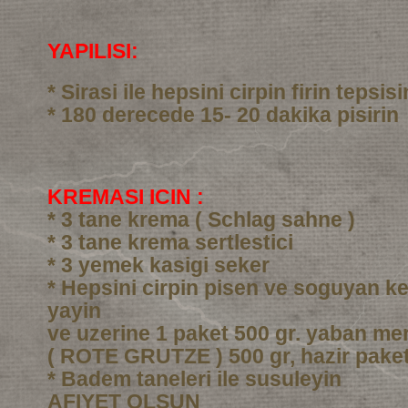
YAPILISI:
* Sirasi ile hepsini cirpin firin tepsi
* 180 derecede 15- 20 dakika pisirin
KREMASI ICIN :
* 3 tane krema ( Schlag sahne )
* 3 tane krema sertlestici
* 3 yemek kasigi seker
* Hepsini cirpin pisen ve soguyan ke
yayin
ve uzerine 1 paket 500 gr. yaban me
( ROTE GRUTZE ) 500 gr, hazir pake
* Badem taneleri ile susuleyin
AFIYET OLSUN