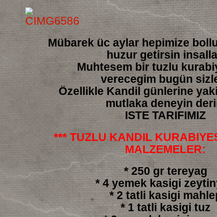
Mübarek üc aylar hepimize boll
huzur getirsin insall
Muhtesem bir tuzlu kurabiy
verecegim bugün sizl
Özellikle Kandil günlerine yakis
mutlaka deneyin der
ISTE TARIFIMIZ
*** TUZLU KANDIL KURABIYESI
MALZEMELER:
* 250 gr tereyag
* 4 yemek kasigi zeyti
* 2 tatli kasigi mahle
* 1 tatli kasigi tuz