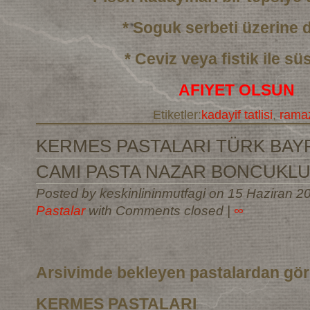
* Soguk serbeti üzerine
* Ceviz veya fistik ile sü
AFIYET OLSUN
Etiketler:
kadayif tatlisi
,
ramaz
KERMES PASTALARI TÜRK BAYR
CAMI PASTA NAZAR BONCUKLU
Posted by keskinlininmutfagi on 15 Haziran 2
Pastalar
with Comments closed
|
∞
Arsivimde bekleyen pastalardan gö
KERMES PASTALARI