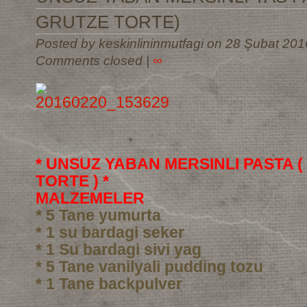
GRUTZE TORTE)
Posted by keskinlininmutfagi on 28 Şubat 201
Comments closed
|
∞
* UNSUZ YABAN MERSINLI PASTA 
TORTE ) *
MALZEMELER
* 5 Tane yumurta
* 1 su bardagi seker
* 1 Su bardagi sivi yag
* 5 Tane vanilyali pudding tozu
* 1 Tane backpulver