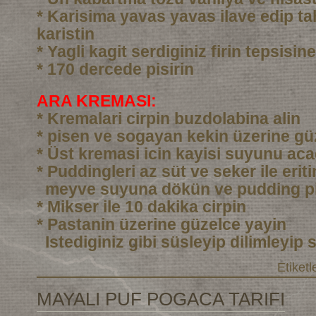
* Karisima yavas yavas ilave edip ta
karistin
* Yagli kagit serdiginiz firin tepsisi
* 170 dercede pisirin
ARA KREMASI:
* Kremalari cirpin buzdolabina alin
* pisen ve sogayan kekin üzerine gü
* Üst kremasi icin kayisi suyunu aca
* Puddingleri az süt ve seker ile eri
meyve suyuna dökün ve pudding pi
* Mikser ile 10 dakika cirpin
* Pastanin üzerine güzelce yayin
Istediginiz gibi süsleyip dilimleyip 
Etiketl
MAYALI PUF POGACA TARIFI