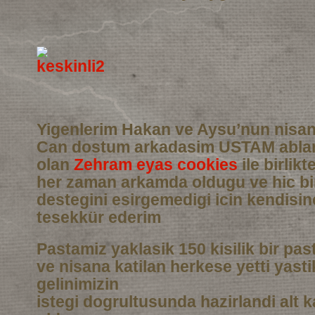
Yigenlerim Hakan ve Aysu’nun nisan
Can dostum arkadasim USTAM abla
olan
Zehram eyas cookies
ile birlikt
her zaman arkamda oldugu ve hic b
destegini esirgemedigi icin kendisi
tesekkür ederim
Pastamiz yaklasik 150 kisilik bir pas
ve nisana katilan herkese yetti yasti
gelinimizin
istegi dogrultusunda hazirlandi alt 