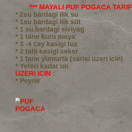
*** MAYALI PUF POGACA TARIFI
* 2su bardagi ilik su
* 1su bardagi ilik süt
* 1 su bardagi siviyag
* 1 tane kuru maya
* 3 -4 cay kasigi tuz
* 2 tatli kasigi seker
* 1 tane yumurta (sarisi üzeri icin)
* Yeteri kadar un
ÜZERI ICIN :
* Peynir