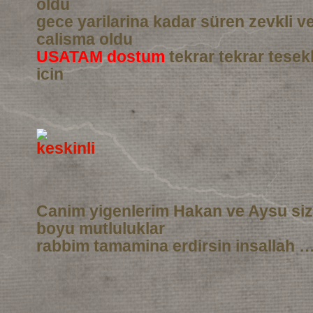
oldu
gece yarilarina kadar süren zevkli 
calisma oldu
USATAM dostum
tekrar tekrar tesek
icin
Canim yigenlerim Hakan ve Aysu si
boyu mutluluklar
rabbim tamamina erdirsin insallah …