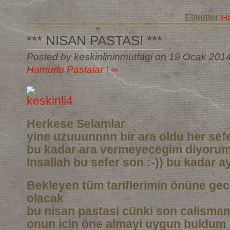
Etiketler:
Ha
*** NISAN PASTASI ***
Posted by keskinlininmutfagi on 19 Ocak 201
Hamurlu Pastalar
|
∞
Herkese Selamlar
yine uzuuunnnn bir ara oldu her sef
bu kadar ara vermeyecegim diyoru
Insallah bu sefer son :-)) bu kadar a
Bekleyen tüm tariflerimin önüne gec
olacak
bu nisan pastasi cünki son calismam
onun icin öne almayi uygun buldum