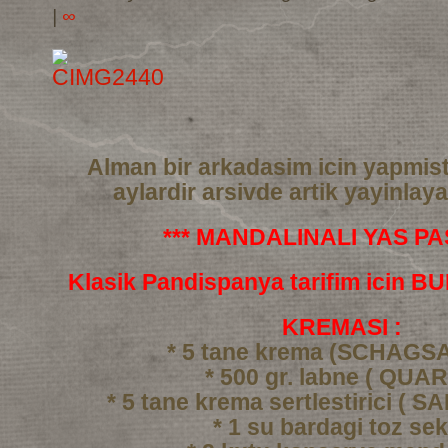
|
∞
Alman bir arkadasim icin yapmis
aylardir arsivde artik yayinlay
*** MANDALINALI YAS PAS
Klasik Pandispanya tarifim icin 
KREMASI :
* 5 tane krema (SCHAGS
* 500 gr. labne ( QUAR
* 5 tane krema sertlestirici ( 
* 1 su bardagi toz se