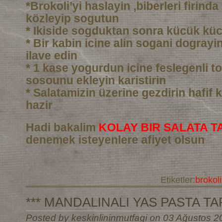
*Brokoli’yi haslayin ,biberleri firind
közleyip sogutun
* Ikiside sogduktan sonra kücük kü
* Bir kabin icine alin sogani dograyin 
ilave edin
* 1 kase yogurdun icine feslegenli to
sosounu ekleyin karistirin
* Salatamizin üzerine gezdirin hafif k
hazir
Hadi bakalim
KOLAY BIR SALATA TA
denemek isteyenlere afiyet olsun
Etiketler:
brokoli
*** MANDALINALI YAS PASTA TARI
Posted by keskinlininmutfagi on 03 Ağustos 2