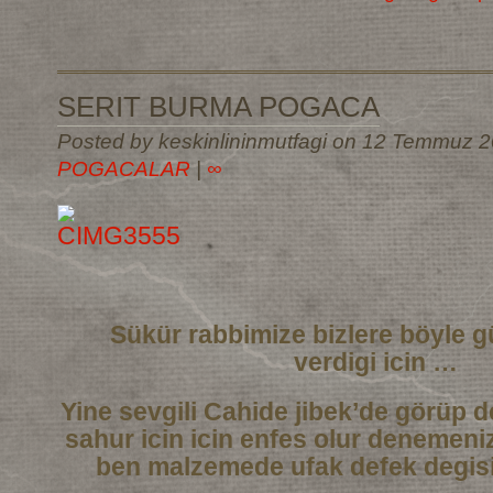
SERIT BURMA POGACA
Posted by keskinlininmutfagi on 12 Temmuz 2
POGACALAR
|
∞
Sükür rabbimize bizlere böyle g
verdigi icin …
Yine sevgili Cahide jibek’de görüp de
sahur icin icin enfes olur denemeni
ben malzemede ufak defek degisi