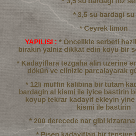
* 3,5 su bardagi toz se
* 3,5 su bardagi su
* Ceyrek limon
YAPILISI :
* Öncelikle serbeti haz
birakin yalniz dikkat edin
koyu bir 
* Kadayiflara tezgaha alin üzerine er
dökün
ve elinizle parcalayarak g
* 12li muffin kalibina bir tutam k
bardagin al kismi
ile iyice bastirin b
koyup tekrar kadayif ekleyin
yine
kismi ile bastirin
* 200 derecede nar gibi kizarana
* Pisen kadayiflari bir tepsiye 