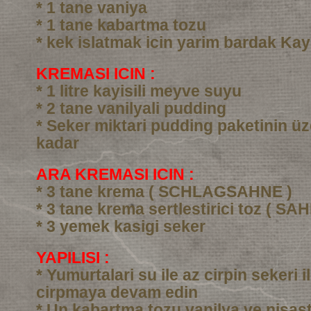
* 1 tane vaniya
* 1 tane kabartma tozu
* kek islatmak icin yarim bardak Kay
KREMASI ICIN :
* 1 litre kayisili meyve suyu
* 2 tane vanilyali pudding
* Seker miktari pudding paketinin üz
kadar
ARA KREMASI ICIN :
* 3 tane krema ( SCHLAGSAHNE )
* 3 tane krema sertlestirici toz ( SA
* 3 yemek kasigi seker
YAPILISI :
* Yumurtalari su ile az cirpin sekeri i
cirpmaya devam edin
* Un kabartma tozu vanilya ve nisast