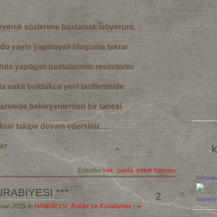
eyerek sözlerime baslamak istiyorum.
du yayin yapmayali bloguma tekrar
inde yaptigim pastalarimin resimlerini
a vakit buldukca yeni tariflerimide
arsivde bekleyenlerden bir tanesi
ekrar takipe devam edersiniz….
er
k
Etiketler:
kek
,
pasta
,
seker hamuru
Keskinlin
URABIYESI ***
2
Sayfanız
isan 2015 in
HAMUR ISI
,
Kekler ve Kurabiyeler
|
∞