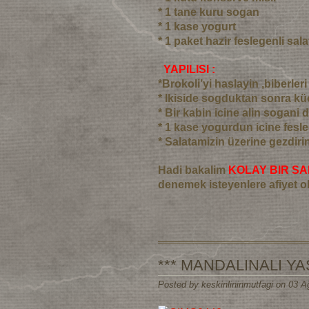
* 1 tane kuru sogan
* 1 kase yogurt
* 1 paket hazir feslegenli sala
YAPILISI :
*Brokoli’yi haslayin ,biberle
* Ikiside sogduktan sonra k
* Bir kabin icine alin sogani d
* 1 kase yogurdun icine fesle
* Salatamizin üzerine gezdirin 
Hadi bakalim
KOLAY BIR SA
denemek isteyenlere afiyet o
*** MANDALINALI YAS
Posted by keskinlininmutfagi on 03 