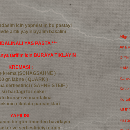
adasim icin yapmistim bu pastayi
sivde artik yayinlayalim bakalim
Allge
NDALINALI YAS PASTA ***
Ana y
anya tarifim icin BURAYA TIKLAYIN
DIYE
KREMASI :
HAMU
ane krema (SCHAGSAHNE )
Kahva
00 gr. labne ( QUARK )
ma sertlestirici ( SAHNE STEIF )
Kekle
1 su bardagi toz seker
kutu konserve mandalina
Köfte
ek icin cikolata parcaciklari
MUFF
YAPILISI:
Pasta
asini bir gün önceden hazirlayin
eker ve sertlestiriciyi cirpin