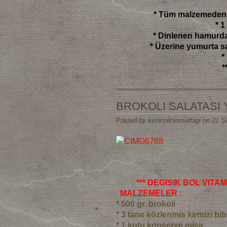
* Tüm malzemeden 
* 1
* Dinlenen hamurdan
* Üzerine yumurta s
*
*
BROKOLI SALATASI
Posted by keskinlininmutfagi on 21 Ş
*** DEGISIK BOL VITAM
MALZEMELER :
* 500 gr. brokoli
* 3 tane közlenmis kirmizi bib
* 1 kutu konserve misir