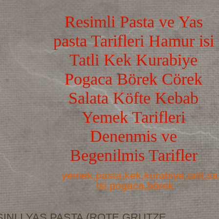
Resimli Pasta ve Yas
pasta Tarifleri Hamur isi
Tatli Kek Kurabiye
Pogaca Börek Cörek
Salata Köfte Kebab
Yemek Tarifleri
Denenmis ve
Begenilmis Tarifler
yemek,pasta,kek,kurabiye,tatli,s
isi,pogaca,börek
INLI YAS PASTA (ROTE GRUTZE