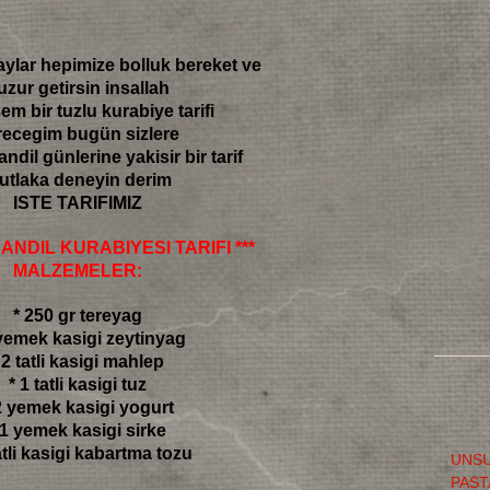
ylar hepimize bolluk bereket ve
uzur getirsin insallah
m bir tuzlu kurabiye tarifi
recegim bugün sizlere
andil günlerine yakisir bir tarif
utlaka deneyin derim
ISTE TARIFIMIZ
KANDIL KURABIYESI TARIFI ***
MALZEMELER:
* 250 gr tereyag
 yemek kasigi zeytinyag
 2 tatli kasigi mahlep
* 1 tatli kasigi tuz
2 yemek kasigi yogurt
 1 yemek kasigi sirke
tatli kasigi kabartma tozu
UNSU
PAST