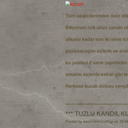
Tüm takipcilerimden özür dil
Biliyorum cok uzun zaman ol
alisana kadar son iki sene ic
paylasacagim sizlerle ve arad
bu pastayi 2 sene yapmistim 
umarim sizlerde eskisi gibi t
Herkese kucak dolusu sevgil
*** TUZLU KANDIL K
Posted by keskinlininmutfagi on 19 N