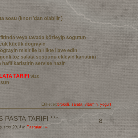
ta sosu (knorr’dan olabilir )
ri firinda veya tavada közleyip sogutun
ücük kücük dograyin
ograyin misir ile birlikte ilave edin
genli toz salata sosounu ekleyin karistirin
hafif karistirin servise hazir
LATA TARIFI
size
lsun
Etiketler:
brokoli
,
salata
,
vitamin
,
yogurt
 PASTA TARIFI ***
8
Ağustos 2014 in
Pastalar
|
∞