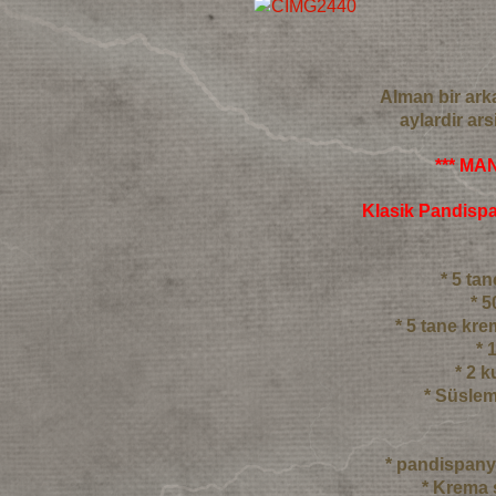
Alman bir ark
aylardir ar
*** MA
Klasik Pandisp
* 5 t
* 5
* 5 tane kre
* 
* 2 
* Süslem
* pandispany
* Krema s