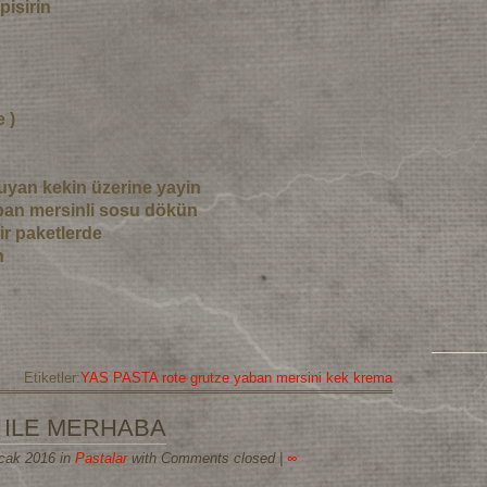
pisirin
 )
guyan kekin üzerine yayin
aban mersinli sosu dökün
r paketlerde
n
Etiketler:
YAS PASTA rote grutze yaban mersini kek krema
 ILE MERHABA
Ocak 2016 in
Pastalar
with Comments closed
|
∞