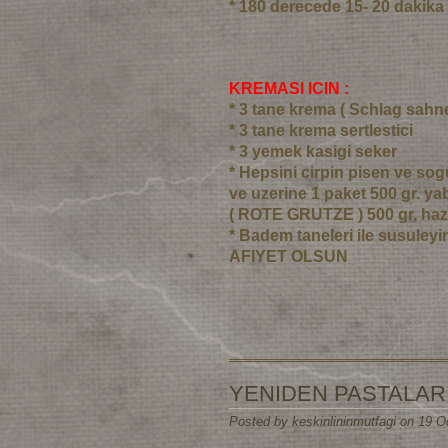
* 180 derecede 15- 20 dakika 
KREMASI ICIN :
* 3 tane krema ( Schlag sahne
* 3 tane krema sertlestici
* 3 yemek kasigi seker
* Hepsini cirpin pisen ve so
ve uzerine 1 paket 500 gr. y
( ROTE GRUTZE ) 500 gr, hazi
* Badem taneleri ile susuleyi
AFIYET OLSUN
YENIDEN PASTALAR
Posted by keskinlininmutfagi on 19 