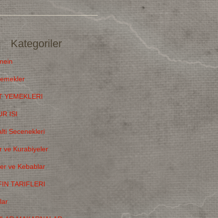
Kategoriler
mein
emekler
T YEMEKLERI
R ISI
lti Secenekleri
r ve Kurabiyeler
ler ve Kebablar
IN TARIFLERI
lar