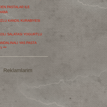
DEN PASTALAR ILE
HABA
TUZLU KANDIL KURABIYESI
OLI SALATASI YOGURTLU
MANDALINALI YAS PASTA
I ***
Reklamlarim