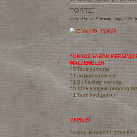
TORTE)
Posted by keskinlininmutfagi on 28 Ş
* UNSUZ YABAN MERSINLI P
MALZEMELER
* 5 Tane yumurta
* 1 su bardagi seker
* 1 Su bardagi sivi yag
* 5 Tane vanilyali pudding to
* 1 Tane backpulver
YAPILISI:
* Sirasi ile hepsini cirpin fir