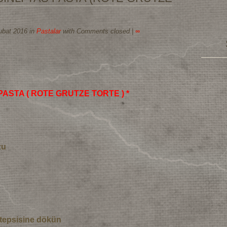
ubat 2016 in
Pastalar
with Comments closed
|
∞
ASTA ( ROTE GRUTZE TORTE ) *
zu
in tepsisine dökün