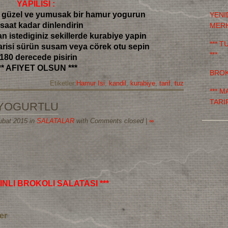
YAPILISI :
güzel ve yumusak bir hamur yogurun
YENI
 saat kadar dinlendirin
MER
 istediginiz sekillerde kurabiye yapin
*** 
arisi sürün susam veya cörek otu sepin
***
 180 derecede pisirin
** AFIYET OLSUN ***
BROK
Etiketler:
Hamur Isi
,
kandil
,
kurabiye
,
tarif
,
tuz
*** 
TARIF
 YOGURTLU
ubat 2015 in
SALATALAR
with Comments closed
|
∞
INLI BROKOLI SALATASI ***
er