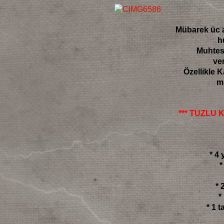
Mübarek üc a
h
Muhtese
ve
Özellikle K
m
*** TUZLU 
* 4
*
* 
*
* 1 