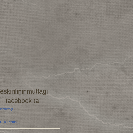
eskinlininmutfagi
facebook ta
inmutfagi
ı Da Tanıtın