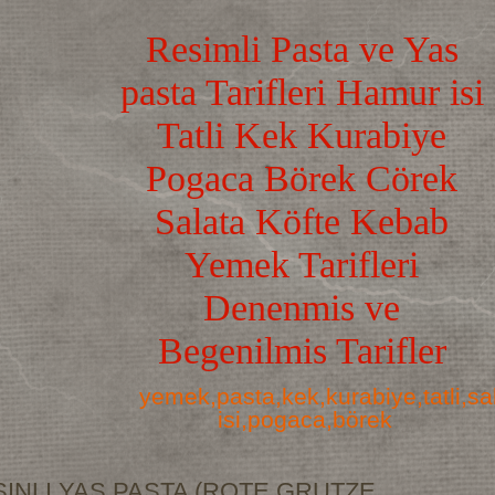
Resimli Pasta ve Yas
pasta Tarifleri Hamur isi
Tatli Kek Kurabiye
Pogaca Börek Cörek
Salata Köfte Kebab
Yemek Tarifleri
Denenmis ve
Begenilmis Tarifler
yemek,pasta,kek,kurabiye,tatli,s
isi,pogaca,börek
INLI YAS PASTA (ROTE GRUTZE