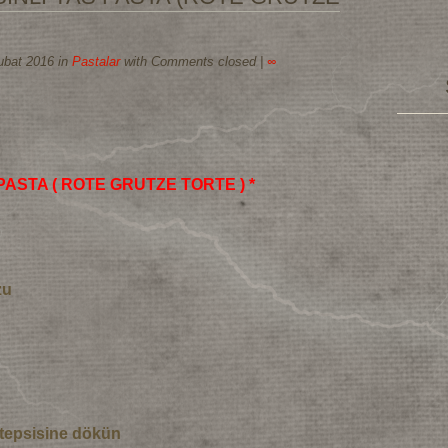
ubat 2016 in
Pastalar
with Comments closed
|
∞
ASTA ( ROTE GRUTZE TORTE ) *
zu
in tepsisine dökün