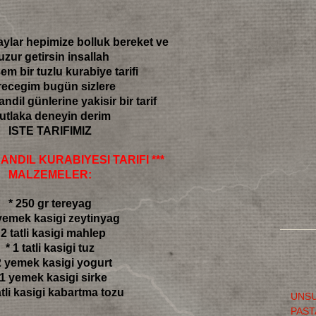
ylar hepimize bolluk bereket ve
uzur getirsin insallah
m bir tuzlu kurabiye tarifi
recegim bugün sizlere
andil günlerine yakisir bir tarif
utlaka deneyin derim
ISTE TARIFIMIZ
KANDIL KURABIYESI TARIFI ***
MALZEMELER:
* 250 gr tereyag
 yemek kasigi zeytinyag
 2 tatli kasigi mahlep
* 1 tatli kasigi tuz
2 yemek kasigi yogurt
 1 yemek kasigi sirke
tatli kasigi kabartma tozu
UNSU
PAST