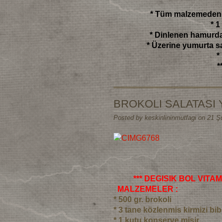
* Tüm malzemeden 
* 1
* Dinlenen hamurdan
* Üzerine yumurta s
*
*
BROKOLI SALATASI
Posted by keskinlininmutfagi on 21 Ş
*** DEGISIK BOL VITAM
MALZEMELER :
* 500 gr. brokoli
* 3 tane közlenmis kirmizi bib
* 1 kutu konserve misir