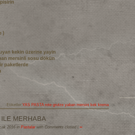
pisirin
 )
guyan kekin üzerine yayin
aban mersinli sosu dökün
r paketlerde
n
Etiketler:
YAS PASTA rote grutze yaban mersini kek krema
 ILE MERHABA
Ocak 2016 in
Pastalar
with Comments closed
|
∞