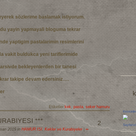
eyerek sözlerime baslamak istiyorum.
du yayin yapmayali bloguma tekrar
inde yaptigim pastalarimin resimlerini
a vakit buldukca yeni tariflerimide
arsivde bekleyenlerden bir tanesi
ekrar takipe devam edersiniz….
er
k
Etiketler:
kek
,
pasta
,
seker hamuru
Keskinlin
URABIYESI ***
2
Sayfanız
isan 2015 in
HAMUR ISI
,
Kekler ve Kurabiyeler
|
∞