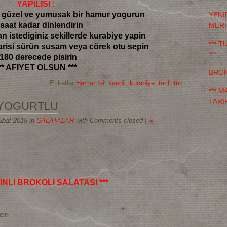
YAPILISI :
güzel ve yumusak bir hamur yogurun
YENI
 saat kadar dinlendirin
MER
 istediginiz sekillerde kurabiye yapin
*** 
arisi sürün susam veya cörek otu sepin
***
 180 derecede pisirin
** AFIYET OLSUN ***
BROK
Etiketler:
Hamur Isi
,
kandil
,
kurabiye
,
tarif
,
tuz
*** 
TARIF
 YOGURTLU
ubat 2015 in
SALATALAR
with Comments closed
|
∞
INLI BROKOLI SALATASI ***
er