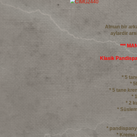
Alman bir ark
aylardir ar
*** MA
Klasik Pandisp
* 5 t
* 5
* 5 tane kre
* 
* 2 
* Süslem
* pandispany
* Krema s