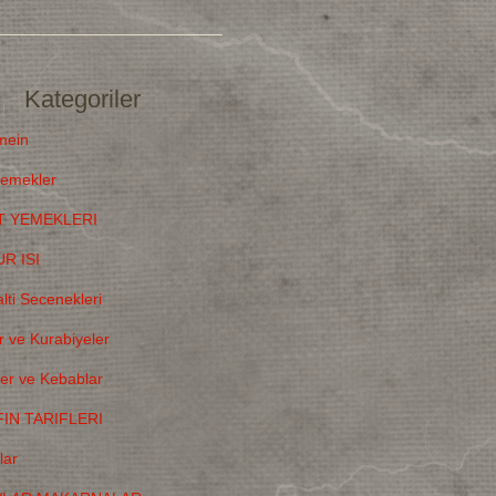
Kategoriler
mein
emekler
T YEMEKLERI
R ISI
lti Secenekleri
r ve Kurabiyeler
ler ve Kebablar
IN TARIFLERI
lar