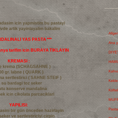
adasim icin yapmistim bu pastayi
sivde artik yayinlayalim bakalim
Allge
NDALINALI YAS PASTA ***
Ana y
anya tarifim icin BURAYA TIKLAYIN
DIYE
KREMASI :
HAMU
ane krema (SCHAGSAHNE )
Kahva
00 gr. labne ( QUARK )
ma sertlestirici ( SAHNE STEIF )
Kekle
1 su bardagi toz seker
kutu konserve mandalina
Köfte
ek icin cikolata parcaciklari
MUFF
YAPILISI:
Pasta
asini bir gün önceden hazirlayin
eker ve sertlestiriciyi cirpin