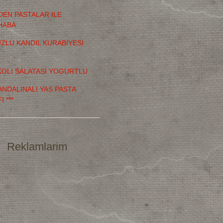
DEN PASTALAR ILE
HABA
TUZLU KANDIL KURABIYESI
OLI SALATASI YOGURTLU
MANDALINALI YAS PASTA
I ***
Reklamlarim