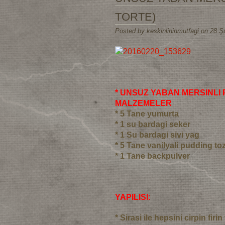
TORTE)
Posted by keskinlininmutfagi on 28 Ş
* UNSUZ YABAN MERSINLI P
MALZEMELER
* 5 Tane yumurta
* 1 su bardagi seker
* 1 Su bardagi sivi yag
* 5 Tane vanilyali pudding to
* 1 Tane backpulver
YAPILISI:
* Sirasi ile hepsini cirpin fir