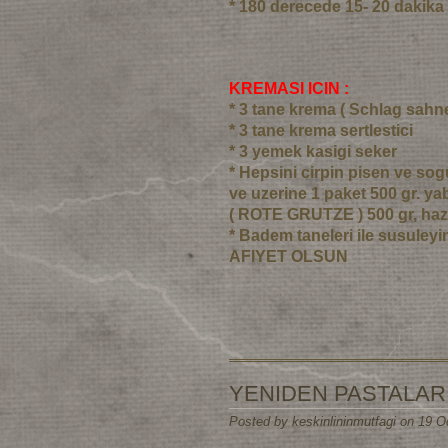
* 180 derecede 15- 20 dakika 
KREMASI ICIN :
* 3 tane krema ( Schlag sahne
* 3 tane krema sertlestici
* 3 yemek kasigi seker
* Hepsini cirpin pisen ve so
ve uzerine 1 paket 500 gr. y
( ROTE GRUTZE ) 500 gr, hazi
* Badem taneleri ile susuleyi
AFIYET OLSUN
YENIDEN PASTALAR
Posted by keskinlininmutfagi on 19 