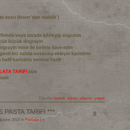
ta sosu (knorr’dan olabilir )
ri firinda veya tavada közleyip sogutun
ücük kücük dograyin
ograyin misir ile birlikte ilave edin
genli toz salata sosounu ekleyin karistirin
hafif karistirin servise hazir
LATA TARIFI
size
lsun
Etiketler:
brokoli
,
salata
,
vitamin
,
yogurt
 PASTA TARIFI ***
8
Ağustos 2014 in
Pastalar
|
∞