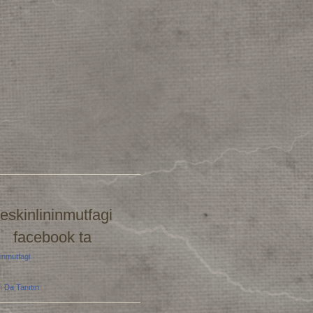
eskinlininmutfagi
facebook ta
inmutfagi
ı Da Tanıtın