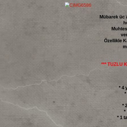
Mübarek üc a
h
Muhtese
ve
Özellikle K
m
*** TUZLU 
* 4
*
* 
*
* 1 