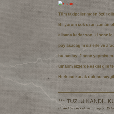
Tüm takipcilerimden özür dil
Biliyorum cok uzun zaman ol
alisana kadar son iki sene ic
paylasacagim sizlerle ve arad
bu pastayi 2 sene yapmistim 
umarim sizlerde eskisi gibi t
Herkese kucak dolusu sevgil
*** TUZLU KANDIL K
Posted by keskinlininmutfagi on 19 N