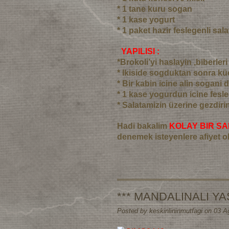
* 1 tane kuru sogan
* 1 kase yogurt
* 1 paket hazir feslegenli sala
YAPILISI :
*Brokoli’yi haslayin ,biberle
* Ikiside sogduktan sonra k
* Bir kabin icine alin sogani d
* 1 kase yogurdun icine fesle
* Salatamizin üzerine gezdirin 
Hadi bakalim
KOLAY BIR SA
denemek isteyenlere afiyet o
*** MANDALINALI YAS
Posted by keskinlininmutfagi on 03 